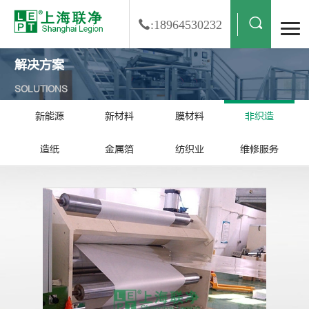
:18964530232
解决方案
SOLUTIONS
新能源
新材料
膜材料
非织造
造纸
金属箔
纺织业
维修服务