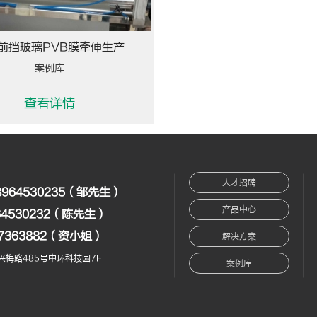
前挡玻璃PVB膜牵伸生产
案例库
查看详情
人才招聘
8964530235（邹先生）
产品中心
64530232（陈先生）
17363882（资小姐）
解决方案
梅路485号中环科技园7F
案例库