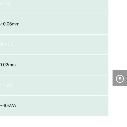
PTFE
4~0.06mm
Ra≤1.6
0.02mm
±1~2℃
0~40kVA