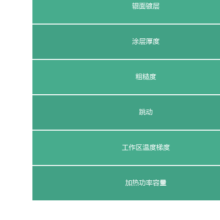
辊面镀层
涂层厚度
粗糙度
跳动
工作区温度梯度
加热功率容量