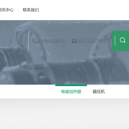
资讯中心
联系我们
 资质荣誉
· 公司新闻
· 膜材料
· 合作伙伴
· 行业动态
· 非织造
· 造纸
· 技术解读
· 金属箔
· 纺织业
:18964530232
:021-54379817
电磁加热辊
辊压机