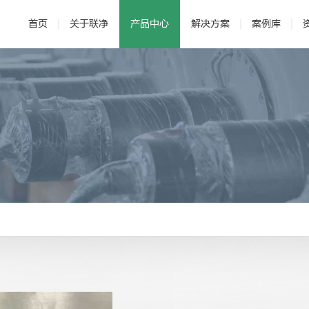
首页
关于联净
产品中心
解决方案
案例库
· 公司介绍
· 电磁加热辊
· 发展历程
· 新能源
· 辊压机
· 研发与专利
· 新材料
·