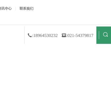
资讯中心
联系我们
 资质荣誉
· 公司新闻
· 膜材料
· 合作伙伴
· 行业动态
· 非织造
· 造纸
· 技术解读
· 金属箔
· 纺织业
:18964530232
:021-54379817