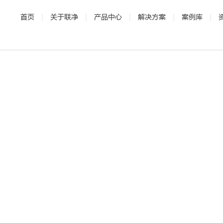
首页
关于联净
产品中心
解决方案
案例库
· 公司介绍
· 电磁加热辊
· 发展历程
· 新能源
· 辊压机
· 研发与专利
· 新材料
·