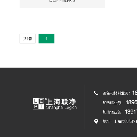
BOPP拉伸辊
共1条
1
1
设备和材料业务：
189
加热辊业务：
139
加热辊业务：
地址：上海市闵行区兴