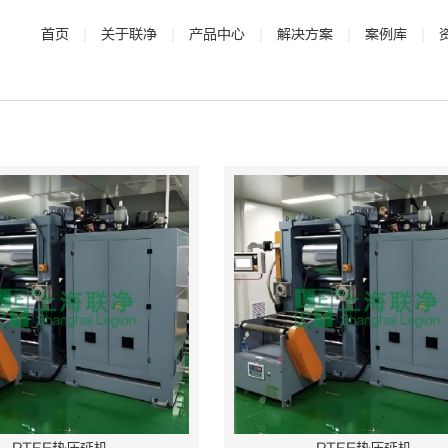
首页
关于联净
产品中心
解决方案
案例库
· 公司介绍
· 电磁加热辊
· 发展历程
· 新能源
· 辊压机
· 研发与专利
· 新材料
·