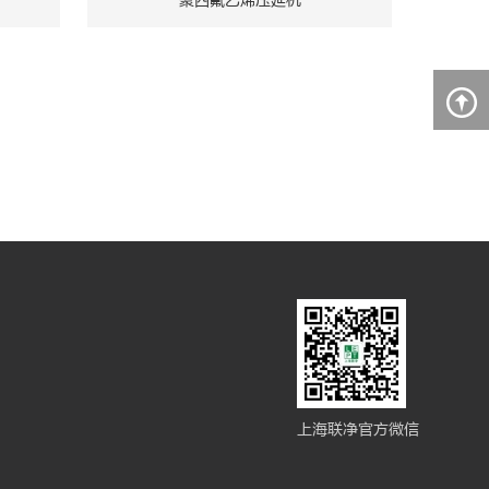
聚四氟乙烯压延机
上海联净官方微信