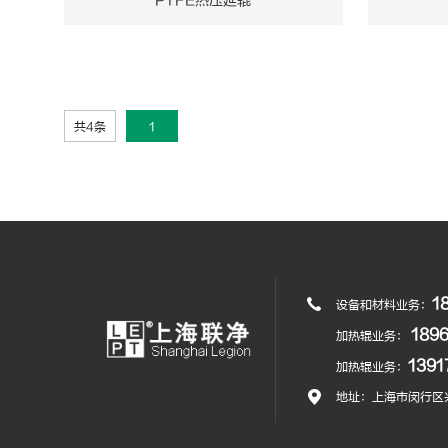
PTFE热压延辊
共4条
1
1
设备和材料业务：
189
加热辊业务：
139
加热辊业务：
地址：上海市闵行区兴