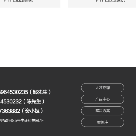
PTFE热压延机
PTFE热压延机
人才招聘
8964530235（邹先生）
产品中心
64530232（陈先生）
17363882（资小姐）
解决方案
梅路485号中环科技园7F
案例库