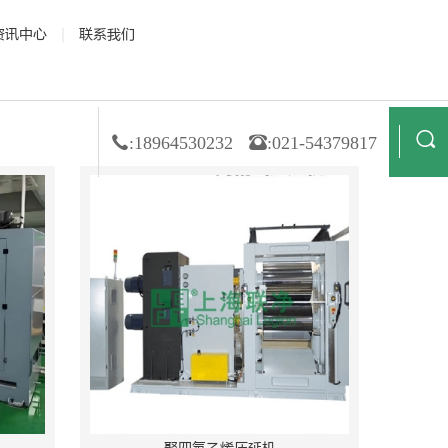
资讯中心
联系我们
 资质荣誉
· 公司新闻
· 膜材料
· 合作伙伴
· 行业动态
· 非织造
· 造纸
· 技术解读
· 金属箔
· 纺织业
:18964530232
:021-54379817