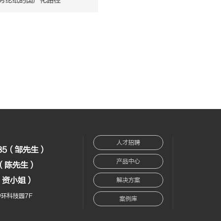
芳纶纸的国产化路径
人才招聘
235（邹先生）
产品中心
32（陈先生）
2（资小姐）
解决方案
环科技园7F
案例库