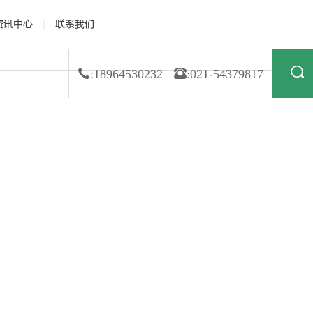
资讯中心
联系我们
 资质荣誉
· 公司新闻
· 膜材料
· 合作伙伴
· 行业动态
· 非织造
· 造纸
· 技术解读
· 金属箔
· 纺织业
:18964530232
:021-54379817