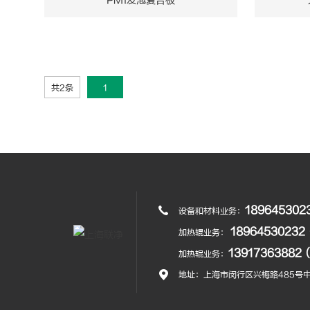
PMI发泡复合板
共2条
1
18964530
设备和材料业务：
189645302
加热辊业务：
1391736388
加热辊业务：
地址：上海市闵行区兴梅路485号中