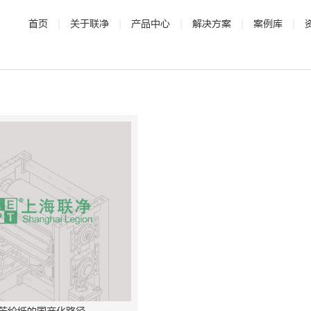
首页
关于联净
产品中心
解决方案
案例库
· 公司介绍
· 电磁加热辊
· 发展历程
· 新能源
· 辊压机
· 研发与专利
· 新材料
·