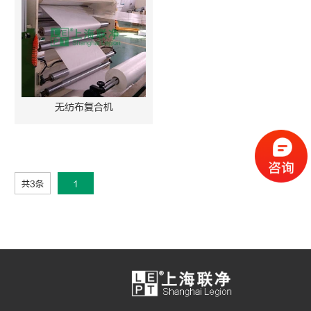
无纺布复合机
共3条
1