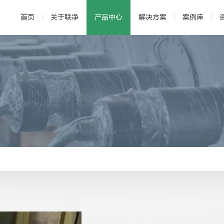
首页
关于联净
产品中心
解决方案
案例库
· 公司介绍
· 电磁加热辊
· 发展历程
· 新能源
· 辊压机
· 研发与专利
· 新材料
·