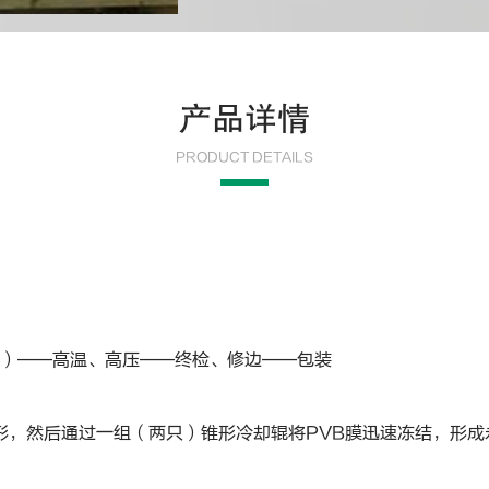
产品详情
PRODUCT DETAILS
片）——高温、高压——终检、修边——包装
形，然后通过一组（两只）锥形冷却辊将
PVB
膜迅速冻结，形