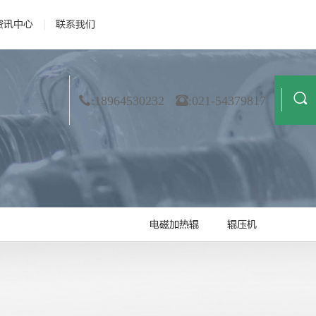
资讯中心
联系我们
 资质荣誉
· 公司新闻
· 膜材料
· 合作伙伴
· 行业动态
· 非织造
· 造纸
· 技术解读
· 金属箔
· 纺织业
:18964530232
:021-54379817
电磁加热辊
辊压机