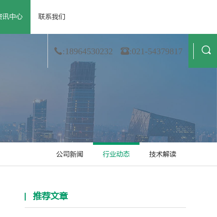
资讯中心
联系我们
 资质荣誉
· 公司新闻
· 膜材料
· 合作伙伴
· 行业动态
· 非织造
· 造纸
· 技术解读
· 金属箔
· 纺织业
:18964530232
:021-54379817
公司新闻
行业动态
技术解读
推荐文章