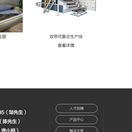
化辊
双带式复合生产线
情
查看详情
人才招聘
235（邹先生）
产品中心
32（陈先生）
2（资小姐）
解决方案