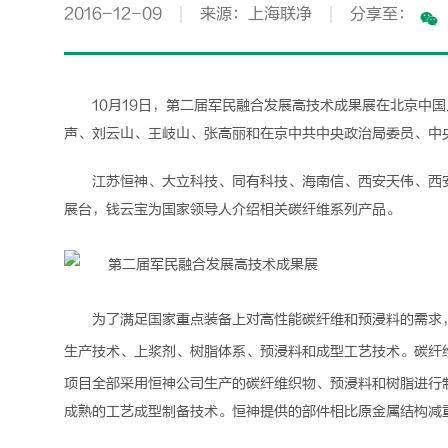
2016-12-09
来源：上海联净
分享至：
10月19日，第二届
军民融合发展高技术成果展
在北京中国
声、刘云山、王岐山、张高丽和在京中共中央政治局委员、中
江苏恒神、大立科技、同有科技、海南信、西安天伟、西
展台，钱云宝为国家领导人介绍相关
碳纤维
系列产品。
为了满足国家重点装备上对高性能
碳纤维
和
预浸料
的需求
生产技术、上浆剂、树脂体系、
预浸料
和成型工艺技术。
碳纤
项目全部采用恒神公司生产的
碳纤维
织物、
预浸料
和树脂进行
成熟的工艺成型制备技术。恒神提供的部件相比原金属结构减重