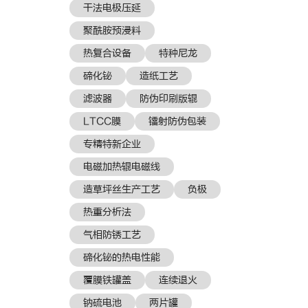
干法电极压延
聚酰胺预浸料
热复合设备
特种尼龙
碲化铋
造纸工艺
滤波器
防伪印刷版辊
LTCC膜
镭射防伪包装
专精特新企业
电磁加热辊电磁线
造草坪丝生产工艺
负极
热重分析法
气相防锈工艺
碲化铋的热电性能
覆膜铁罐盖
连续退火
钠硫电池
两片罐