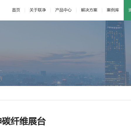
首页
关于联净
产品中心
解决方案
案例库
· 公司介绍
· 电磁加热辊
· 发展历程
· 新能源
· 辊压机
· 研发与专利
· 新材料
·
神碳纤维展台