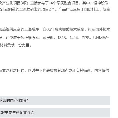
产业化项目3项；直接参与了14个军民融合项目，其中，恒神股份
设计到制造的全流程研发的项目2个。产品广泛应用于国防科工、航空
加热辊
供应商的上海联净，自06年成功突破技术壁垒，打断国外技术
辊，广泛应于
碳纤维
原丝、
预浸料
、1313、1414、PPS、UHMW-
新材料贡献一份力量。
而非盈利之目的，同时并不代表赞成其观点或证实其描述，内容仅供
纶纸的国产化路径
CP主要生产企业介绍