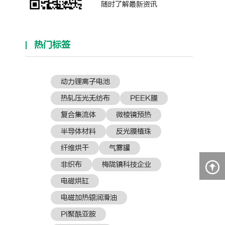
随时了解最新资讯
热门标签
动力锂离子电池
热轧压光无纺布
PEEK膜
复合集流体
微棱镜预热
半导体材料
反光膜植珠
纤维烘干
气雾罐
非织布
梅陇镇科技企业
电磁烘缸
电磁加热辊润滑油
PI聚酰亚胺