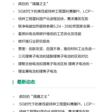
疯狂的“隔膜之王”
5G时代下的高性能特种工程塑料薄膜PI、LCP、PTFE、PPS、PEEK、PEN
特种工程塑料国产化进程加快，需求爆发在即
联净电磁加热辊将参展5.24－26虹桥国家会展中心第十三届模切展
氢燃料电池用碳纤维纸的工艺优化及性能
碳纤维行业研究报告
贾奎：创新攻坚，自强不息，推动材料工业先进装备迈向新高度 | 高转先锋人物
三元锂离子电池和锰酸锂离子电池的区别对比
锂聚合物电池和锂离子电池区别 锂离子电池优缺点和充电注意
锂金属电池和锂离子电池
最新动态
疯狂的“隔膜之王”
5G时代下的高性能特种工程塑料薄膜PI、LCP、PTFE、PPS、PEEK、PEN
特种工程塑料国产化进程加快，需求爆发在即