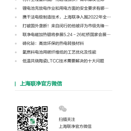
锂电池充放电作业和用电方面的安全要求有哪些？
携干法电极制造技术，上海联净入围2022年全国颠覆性技术创新大赛
打破国外垄断！来自闵行的他被评为市级先锋人物
联净电磁加热辊将参展5.24－26虹桥国家会展中心第十三届模切展
碲化铋：高效环保的热电转换材料
氢燃料电池用碳纤维纸的工艺优化及性能
低温共烧陶瓷LTCC技术需要解决的十大问题
上海联净官方微信
扫描关注
上海联净官方微信