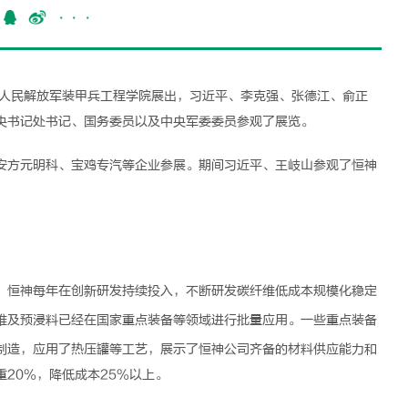
···
人民解放军装甲兵工程学院展出，习近平、李克强、张德江、俞正
央书记处书记、国务委员以及中央军委委员参观了展览。
安方元明科、宝鸡专汽等企业参展。期间习近平、王岐山参观了恒神
，恒神每年在创新研发持续投入，不断研发
碳纤维
低成本规模化稳定
维
及
预浸料
已经在国家重点装备等领域进行批量应用。一些重点装备
制造，应用了热压罐等工艺，展示了恒神公司齐备的材料供应能力和
20%，降低成本25%以上。