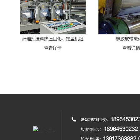
纤维预浸料热压固化、定型机组
橡胶皮带硫
查看详情
查看详
18964530
设备和材料业务：
189645302
加热辊业务：
1391736388
加热辊业务：