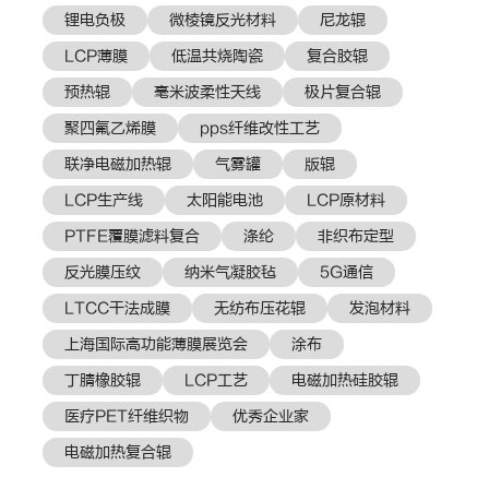
锂电负极
微棱镜反光材料
尼龙辊
LCP薄膜
低温共烧陶瓷
复合胶辊
预热辊
毫米波柔性天线
极片复合辊
聚四氟乙烯膜
pps纤维改性工艺
联净电磁加热辊
气雾罐
版辊
LCP生产线
太阳能电池
LCP原材料
PTFE覆膜滤料复合
涤纶
非织布定型
反光膜压纹
纳米气凝胶毡
5G通信
LTCC干法成膜
无纺布压花辊
发泡材料
上海国际高功能薄膜展览会
涂布
丁腈橡胶辊
LCP工艺
电磁加热硅胶辊
医疗PET纤维织物
优秀企业家
电磁加热复合辊