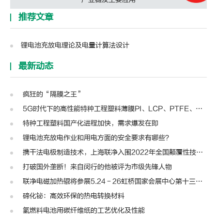
推荐文章
锂电池充放电理论及电量计算法设计
最新动态
疯狂的“隔膜之王”
5G时代下的高性能特种工程塑料薄膜PI、LCP、PTFE、PPS、PEEK、PEN
特种工程塑料国产化进程加快，需求爆发在即
锂电池充放电作业和用电方面的安全要求有哪些？
携干法电极制造技术，上海联净入围2022年全国颠覆性技术创新大赛
打破国外垄断！来自闵行的他被评为市级先锋人物
联净电磁加热辊将参展5.24－26虹桥国家会展中心第十三届模切展
碲化铋：高效环保的热电转换材料
氢燃料电池用碳纤维纸的工艺优化及性能