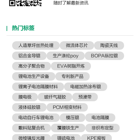
随时了解最新资讯
热门标签
人造草坪丝热处理
微流体芯片
陶瓷天线
铝合金导辊
生产涤纶poy
BOPA纵拉辊
高分子聚合物
EVA树脂开炼
锂电池生产设备
专利新产品
锂离子电池隔膜材料
电磁加热涂布辊
膜电极
玻纤气凝胶
预浸带
液体硅胶辊
PCM相变材料
电动自行车锂电池
模压辊
电池隔膜
敷料贴复合机
覆膜铁生产
非织布定型
微棱镜反光膜
锂硫电池
KPE背板