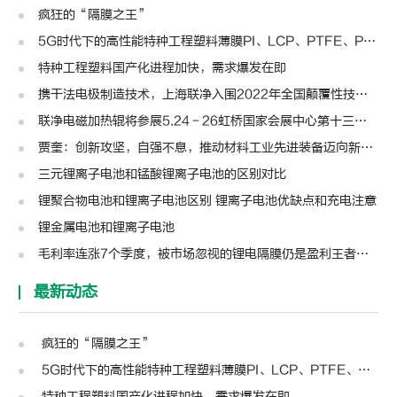
疯狂的“隔膜之王”
5G时代下的高性能特种工程塑料薄膜PI、LCP、PTFE、PPS、PEEK、PEN
特种工程塑料国产化进程加快，需求爆发在即
携干法电极制造技术，上海联净入围2022年全国颠覆性技术创新大赛
联净电磁加热辊将参展5.24－26虹桥国家会展中心第十三届模切展
贾奎：创新攻坚，自强不息，推动材料工业先进装备迈向新高度 | 高转先锋人物
三元锂离子电池和锰酸锂离子电池的区别对比
锂聚合物电池和锂离子电池区别 锂离子电池优缺点和充电注意
锂金属电池和锂离子电池
毛利率连涨7个季度，被市场忽视的锂电隔膜仍是盈利王者？| 见智研究
最新动态
疯狂的“隔膜之王”
5G时代下的高性能特种工程塑料薄膜PI、LCP、PTFE、PPS、PEEK、PEN
特种工程塑料国产化进程加快，需求爆发在即