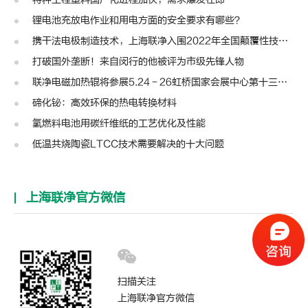
锂电池充放电作业和用电方面的安全要求有哪些？
携干法电极制造技术，上海联净入围2022年全国颠覆性技术创新大赛
打破国外垄断！来自闵行的他被评为市级先锋人物
联净电磁加热辊将参展5.24－26虹桥国家会展中心第十三届模切展
碲化铋：高效环保的热电转换材料
氢燃料电池用碳纤维纸的工艺优化及性能
低温共烧陶瓷LTCC技术需要解决的十大问题
上海联净官方微信
扫描关注
上海联净官方微信