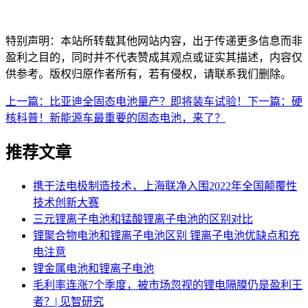
特别声明：本站所转载其他网站内容，出于传递更多信息而非
盈利之目的，同时并不代表赞成其观点或证实其描述，内容仅
供参考。版权归原作者所有，若有侵权，请联系我们删除。
上一篇：比亚迪全固态电池量产？即将装车试验！
下一篇：硬
核科普！新能源车最重要的固态电池，来了？
推荐文章
携干法电极制造技术，上海联净入围2022年全国颠覆性
技术创新大赛
三元锂离子电池和锰酸锂离子电池的区别对比
锂聚合物电池和锂离子电池区别 锂离子电池优缺点和充
电注意
锂金属电池和锂离子电池
毛利率连涨7个季度，被市场忽视的锂电隔膜仍是盈利王
者？| 见智研究