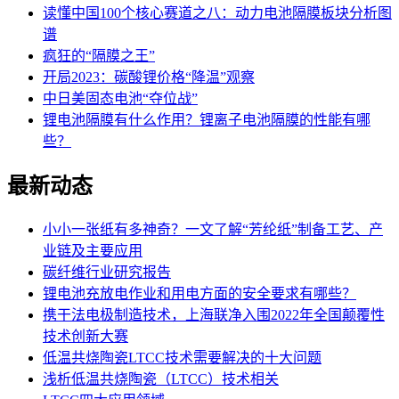
读懂中国100个核心赛道之八：动力电池隔膜板块分析图
谱
疯狂的“隔膜之王”
开局2023：碳酸锂价格“降温”观察
中日美固态电池“夺位战”
锂电池隔膜有什么作用？锂离子电池隔膜的性能有哪
些？
最新动态
小小一张纸有多神奇？一文了解“芳纶纸”制备工艺、产
业链及主要应用
碳纤维行业研究报告
锂电池充放电作业和用电方面的安全要求有哪些？
携干法电极制造技术，上海联净入围2022年全国颠覆性
技术创新大赛
低温共烧陶瓷LTCC技术需要解决的十大问题
浅析低温共烧陶瓷（LTCC）技术相关