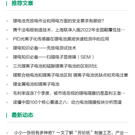
推荐文章
锂电池充放电作业和用电方面的安全要求有哪些？
携干法电极制造技术，上海联净入围2022年全国颠覆性技术创新大赛
PID光离子化传感器在锂电池漏液快速检测中的应用
锂电知识必备——充放电测试技术
锂电知识必备——扫描电子显微镜（SEM）
三元锂离子电池和锰酸锂离子电池的区别对比
锂聚合物电池和锂离子电池区别 锂离子电池优缺点和充电注意
锂金属电池和锂离子电池
毛利率连涨7个季度，被市场忽视的锂电隔膜仍是盈利王者？| 见智研究
读懂中国100个核心赛道之八：动力电池隔膜板块分析图谱
最新动态
小小一张纸有多神奇？一文了解“芳纶纸”制备工艺、产业链及主要应用