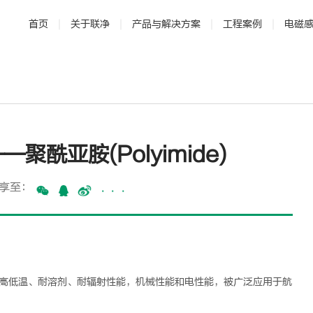
首页
关于联净
产品与解决方案
工程案例
电磁
· 公司介绍
· 新材料
· 发展历程
· 解决方案
· 研发与专利
· 成套设
·
酰亚胺(Polyimide)
享至：
···
耐高低温、耐溶剂、耐辐射性能，机械性能和电性能，被广泛应用于航