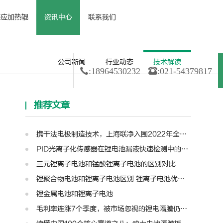
感应加热辊
资讯中心
联系我们
备
 资质荣誉
· 电磁感应加热辊及配件
· 合作伙伴
· 公司新闻
· 行业动态
· 技术解读
公司新闻
行业动态
技术解读
:18964530232
:021-54379817
推荐文章
携干法电极制造技术，上海联净入围2022年全国颠覆性技术创新大赛
PID光离子化传感器在锂电池漏液快速检测中的应用
三元锂离子电池和锰酸锂离子电池的区别对比
锂聚合物电池和锂离子电池区别 锂离子电池优缺点和充电注意
锂金属电池和锂离子电池
毛利率连涨7个季度，被市场忽视的锂电隔膜仍是盈利王者？| 见智研究