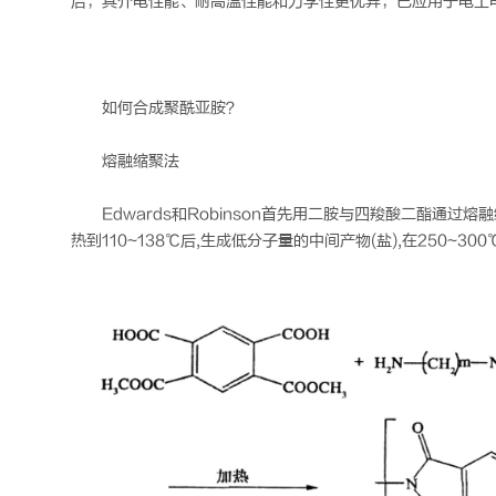
后，其介电性能、耐高温性能和力学性更优异，已应用于电工
如何合成聚酰亚胺？
熔融缩聚法
Edwards和Robinson首先用二胺与四羧酸二酯通
热到110~138℃后,生成低分子量的中间产物(盐),在250~3