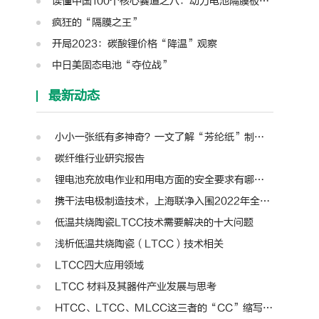
读懂中国100个核心赛道之八：动力电池隔膜板块分析图谱
疯狂的“隔膜之王”
开局2023：碳酸锂价格“降温”观察
中日美固态电池“夺位战”
最新动态
小小一张纸有多神奇？一文了解“芳纶纸”制备工艺、产业链及主要应用
碳纤维行业研究报告
锂电池充放电作业和用电方面的安全要求有哪些？
携干法电极制造技术，上海联净入围2022年全国颠覆性技术创新大赛
低温共烧陶瓷LTCC技术需要解决的十大问题
浅析低温共烧陶瓷（LTCC）技术相关
LTCC四大应用领域
LTCC 材料及其器件产业发展与思考
HTCC、LTCC、MLCC这三者的“CC”缩写指代的是同一种含义不？