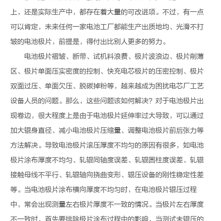
上，还是实际生产中，都存在着大量的可改进项。不过，有一点
可以肯定，未来任何一家电池工厂都能生产出质地均、光滑不打
皱的电池极片，前提是，得付出比别人更多的努力。
电池极片褶皱、断带、试机料浪费、极片波浪边、极片削薄
区、极片单面压实密度的控制、快充电芯极片的压密控制、极片
双面过压、单面欠压、脱碳掉粉等，越来越成为困扰电芯厂工艺
设备人员的问题。那么，这些问题该如何解决？对于电池极片出
现卷边，很大程度上是由于电池极片延伸率过大导致，可以通过
加大辊身直径、减小电池极片压缩量、调整电池极片前后张力等
方法解决。导致电池极片滚压厚度不均匀的原因有很多，如电池
极片涂布厚度不均匀、轧辊同轴度误差、轧辊圆柱度误差、轧辊
接触母线不平行、轧辊轴向挠曲变形、辊压设备的刚性稳定性差
等。当电池极片涂布横向厚度不均匀时，在电池极片辊压过程
中，常会出现测量左右极片厚度不一致的情况。当极片左右厚度
不一致时，首先要排除极片涂布过程中的影响，当测试未辊压的