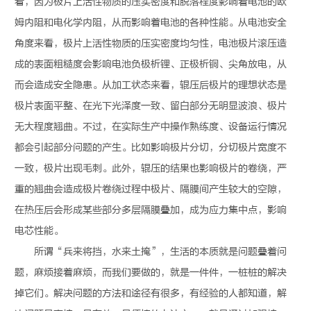
看，因为极片上活性物质的压实密度和脱落程度影响着电池的欧
姆内阻和电化学内阻，从而影响着电池的各种性能。从电池安全
角度来看，极片上活性物质的压实密度均匀性，电池极片滚压造
成的表面粗糙度会影响电池负极析锂、正极析铜、尖角放电，从
而会造成安全隐患。从加工状态来看，辊压后极片的理想状态是
极片表面平整、在光下光泽度一致、留白部分无明显波浪、极片
无大程度翘曲。不过，在实际生产中操作熟练度、设备运行情况
都会引起部分问题的产生。比如影响极片分切，分切极片宽度不
一致，极片出现毛刺。此外，辊压的结果也影响极片的卷绕，严
重的翘曲会造成极片卷绕过程中极片、隔膜间产生较大的空隙，
在热压后会形成某些部分多层隔膜叠加，成为应力集中点，影响
电芯性能。
所谓“兵来将挡，水来土掩”，生活的本质就是问题叠着问
题，麻烦接着麻烦，而我们要做的，就是一件件，一桩桩的解决
掉它们。解决问题的方法和途径有很多，有经验的人都知道，解