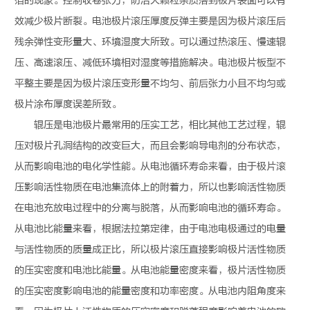
箔的现象。控制收卷张力，防治大颗粒杂质落到极片表面可以有
效减少极片断裂。电池极片滚压厚度反弹主要是因为极片滚压后
残余弹性变形量大、环境湿度大所致。可以通过热滚压、慢速辊
压、高速滚压、减低环境相对湿度等措施解决。电池极片板型不
平整主要是因为极片滚压变形量不均匀、前后张力小且不均匀或
极片涂布厚度误差所致。
辊压是电池极片最常用的压实工艺，相比其他工艺过程，辊
压对极片孔洞结构的改变巨大，而且会影响导电剂的分布状态，
从而影响电池的电化学性能。从电池循环寿命来看，由于极片滚
压影响活性物质在电池集流体上的附着力，所以也影响活性物质
在电池充放电过程中的分离与脱落，从而影响电池的循环寿命。
从电池比能量来看，根据法拉第定律，由于电池电极通过的电量
与活性物质的质量成正比，所以极片滚压直接影响极片活性物质
的压实密度和电池比能量。从电池能量密度来看，极片活性物质
的压实密度影响电池的能量密度和功率密度。从电池内阻角度来