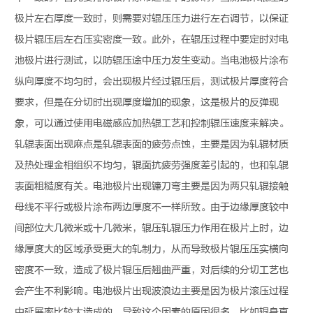
极片左右厚度一致时，则需要对辊压压力进行左右调节，以保证
极片辊压后左右压实密度一致。此外，在辊压过程中要定时对电
池极片进行测试，以防辊压途中压力发生变动。当电池极片涂布
纵向厚度不均匀时，会出现极片经过辊压后，测试极片厚度符合
要求，但是在分切时出现厚度增加的现象，这是极片的反弹现
象，可以通过使用电磁感应加热辊工艺和控制辊压速度来解决。
轧辊表面出现麻点是轧辊表面的疲劳点蚀，主要是因为轧辊材质
及热处理金相组织不均匀，辊面抗疲劳强度差引起的，也和轧辊
表面粗糙度有关。电池极片出现镰刀弯主要是因为两只轧辊接触
母线不平行或极片涂布两边厚度不一样所致。由于边缘厚度较中
间部位大几微米或十几微米，辊压轧辊压力作用在极片上时，边
缘厚度大的区域承受更大的轧制力，从而导致极片辊压压实横向
密度不一致，造成了极片辊压后翘曲严重，对后续的分切工艺也
会产生不利影响。电池极片出现波浪边主要是因为极片滚压过程
中延展率比较大造成的。导致这个因素的原因很多，比如辊身直