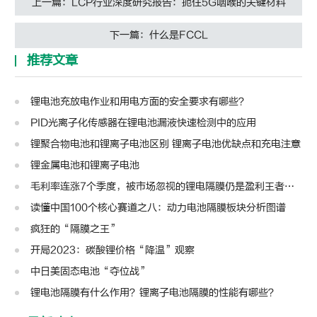
上一篇：LCP行业深度研究报告：扼住5G咽喉的关键材料
下一篇：什么是FCCL
推荐文章
锂电池充放电作业和用电方面的安全要求有哪些？
PID光离子化传感器在锂电池漏液快速检测中的应用
锂聚合物电池和锂离子电池区别 锂离子电池优缺点和充电注意
锂金属电池和锂离子电池
毛利率连涨7个季度，被市场忽视的锂电隔膜仍是盈利王者？| 见智研究
读懂中国100个核心赛道之八：动力电池隔膜板块分析图谱
疯狂的“隔膜之王”
开局2023：碳酸锂价格“降温”观察
中日美固态电池“夺位战”
锂电池隔膜有什么作用？锂离子电池隔膜的性能有哪些？