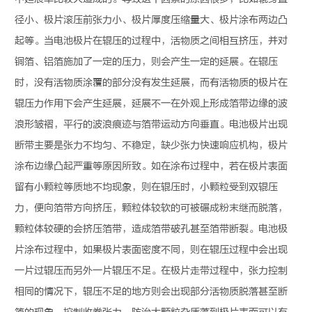
径小、极片滚压前张力小、极片厚度压缩量大、极片涂布两边凸
起等。当电池极片在辊压的过程中，活物质之间相互挤压，并对
铜箔、铝箔施加了一定的压力，则会产生一定的延展。在辊压
时，没有活物质涂覆的部分没有发生延展，而有活物质的极片在
辊压力作用下会产生延展，延展不一在外观上形成箔带边缘的波
浪形皱褶，平行的波浪痕迹与箔带运动方向垂直。电池极片出现
断带主要是张力不均匀、不稳定，缺少张力快速响应机构，极片
涂布边缘凸起严重等原因所致。如在涂布过程中，若在极片表面
留有小颗粒等质地不均现象，则在辊压时，小颗粒受到双辊压
力，便向箔带方向挤压，颗粒体较软的可被碾成粉末继而脱落，
颗粒体较硬的会挤压箔带，造成箔带破孔甚至箔带断裂。电池极
片涂布过程中，如果极片表面密度不同，则在辊压过程中会出现
一片过辊压而另外一片辊压不足。在极片走带过程中，张力控制
相同的情况下，辊压不足的地方则会出现部分活物质脱落甚至断