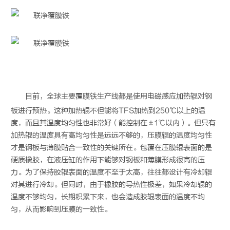
目前，全球主要
覆膜铁
生产线都是使用
电磁感应加热辊
对钢
板进行预热。这种加热辊不但能将TFS加热到250℃以上的温
度，而且其温度均匀性也非常好（能控制在±1℃以内）。但只有
加热辊的温度具有高均匀性是远远不够的，压膜辊的温度均匀性
才是钢板与薄膜贴合一致性的关键所在。包覆在压膜辊表面的是
硬质橡胶，在液压缸的作用下能够对钢板和薄膜形成很高的压
力。为了保持胶辊表面的温度不至于太高，往往都设计有冷却辊
对其进行冷却。但同时，由于橡胶的导热性极差，如果冷却辊的
温度不够均匀，长期积累下来，也会造成胶辊表面的温度不均
匀，从而影响到压膜的一致性。