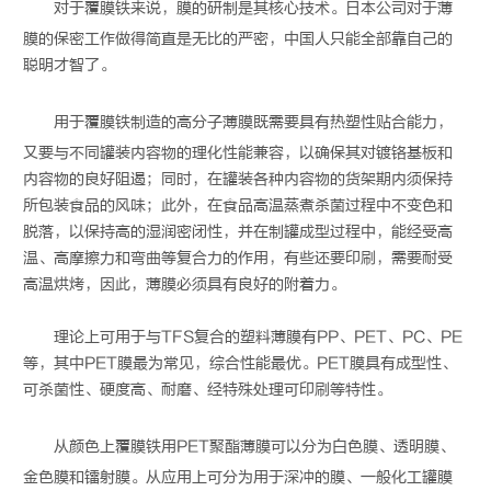
对于
覆膜铁
来说，膜的研制是其核心技术。日本公司对于薄
膜的保密工作做得简直是无比的严密，中国人只能全部靠自己的
聪明才智了。
用于
覆膜铁
制造的高分子薄膜既需要具有热塑性贴合能力，
又要与不同罐装内容物的理化性能兼容，以确保其对镀铬基板和
内容物的良好阻遏；同时，在罐装各种内容物的货架期内须保持
所包装食品的风味；此外，在食品高温蒸煮杀菌过程中不变色和
脱落，以保持高的湿润密闭性，并在制罐成型过程中，能经受高
温、高摩擦力和弯曲等复合力的作用，有些还要印刷，需要耐受
高温烘烤，因此，薄膜必须具有良好的附着力。
理论上可用于与TFS复合的塑料薄膜有PP、PET、PC、PE
等，其中PET膜最为常见，综合性能最优。PET膜具有成型性、
可杀菌性、硬度高、耐磨、经特殊处理可印刷等特性。
从颜色上
覆膜铁
用PET聚酯薄膜可以分为白色膜、透明膜、
金色膜和镭射膜。从应用上可分为用于深冲的膜、一般化工罐膜