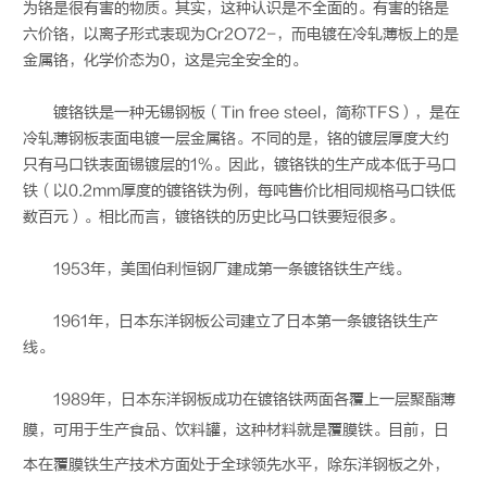
为铬是很有害的物质。其实，这种认识是不全面的。有害的铬是
六价铬，以离子形式表现为Cr2O72-，而电镀在冷轧薄板上的是
金属铬，化学价态为0，这是完全安全的。
镀铬铁是一种无锡钢板（Tin free steel，简称TFS），是在
冷轧薄钢板表面电镀一层金属铬。不同的是，铬的镀层厚度大约
只有马口铁表面锡镀层的1%。因此，镀铬铁的生产成本低于马口
铁（以0.2mm厚度的镀铬铁为例，每吨售价比相同规格马口铁低
数百元）。相比而言，镀铬铁的历史比马口铁要短很多。
1953年，美国伯利恒钢厂建成第一条镀铬铁生产线。
1961年，日本东洋钢板公司建立了日本第一条镀铬铁生产
线。
1989年，日本东洋钢板成功在镀铬铁两面各覆上一层聚酯薄
膜，可用于生产食品、饮料罐，这种材料就是
覆膜铁
。目前，日
本在
覆膜铁
生产技术方面处于全球领先水平，除东洋钢板之外，