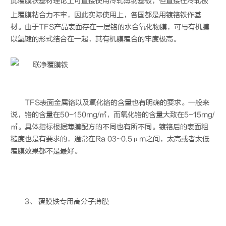
此
覆膜铁
基材理论上可直接使用冷轧薄钢基板，但直接在冷轧板
上覆膜粘合力不牢，因此实际使用上，各国都是用镀铬铁作基
材。由于TFS产品表面存在一层铬的水合氧化物膜，可与有机膜
以氢键的形式结合在一起，其有机膜覆合的牢度极高。
TFS表面金属铬以及氧化铬的含量也有明确的要求。一般来
说，铬的含量在50~150mg/㎡，而氧化铬的含量大致在5~15mg/
㎡。具体指标根据薄膜配方的不同也有所不同。镀铬后的表面粗
糙度也是有要求的，通常在Ra 03~0.5μm之间，太高或者太低
覆膜效果都不是最好。
3、
覆膜铁
专用高分子薄膜