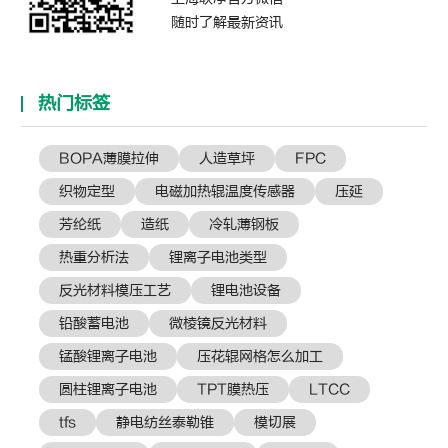
随时了解最新资讯
热门标签
BOPA薄膜拉伸
人造草坪
FPC
织物定型
电磁加热辊温度传感器
压延
芳纶纸
造纸
冷轧薄钢板
热重分析法
锂离子电池类型
反光材料模压工艺
锂电池设备
铅酸蓄电池
微棱镜反光材料
锰酸锂离子电池
压花辊网格怎么加工
圆柱锂离子电池
TPT膜热压
LTCC
tfs
静电纺丝泰勒锥
模切展