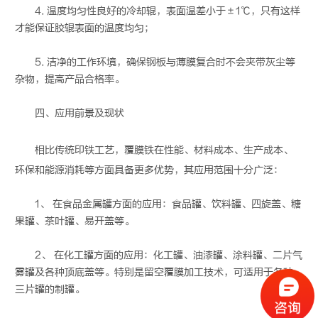
4. 温度均匀性良好的冷却辊，表面温差小于±1℃，只有这样
才能保证胶辊表面的温度均匀；
5. 洁净的工作环境，确保钢板与薄膜复合时不会夹带灰尘等
杂物，提高产品合格率。
四、应用前景及现状
相比传统印铁工艺，
覆膜铁
在性能、材料成本、生产成本、
环保和能源消耗等方面具备更多优势，其应用范围十分广泛：
1、 在食品金属罐方面的应用：食品罐、饮料罐、四旋盖、糖
果罐、茶叶罐、易开盖等。
2、 在化工罐方面的应用：化工罐、油漆罐、涂料罐、二片气
雾罐及各种顶底盖等。特别是留空覆膜加工技术，可适用于各种
三片罐的制罐。