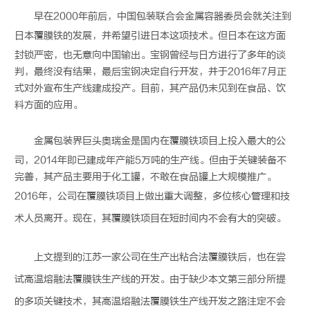
早在2000年前后，中国包装联合会金属容器委员会就关注到
日本
覆膜铁
的发展，并希望引进日本这项技术。但日本在这方面
封锁严密，也无意向中国输出。宝钢曾经与日方进行了多年的谈
判，最终没有结果，最后宝钢决定自行开发，并于2016年7月正
式对外宣布生产线建成投产。目前，其产品仍未见到在食品、饮
料方面的应用。
金属包装
界巨头奥瑞金是国内在
覆膜铁
项目上投入最大的公
司，2014年即已建成年产能5万吨的生产线。但由于关键装备不
完善，其产品主要用于化工罐，不敢在食品罐上大规模推广。
2016年，公司在
覆膜铁
项目上做出重大调整，多位核心管理和技
术人员离开。现在，其
覆膜铁
项目在短时间内不会有大的突破。
上文提到的江苏一家公司在生产出粘合法
覆膜铁
后，也在尝
试高温熔融法
覆膜铁
生产线的开发。由于缺少本文第三部分所提
的多项关键技术，其高温熔融法
覆膜铁
生产线开发之路注定不会