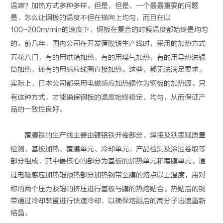
温嘛？加热方式多种多样。但是，但是，一个最最重要的问题
是，怎么让钢板的温度不但在横向上均匀，而且在以
100~200m/min的速度下，钢板在复合的时候温度都始终是均匀
的。前几年，国内公司在开发
覆膜铁
生产线时，采用的加热方式
五花八门，有的用烘箱加热，有的用煤气加热，有的用导热油辊
筒加热，还有的用感应线圈直接加热。这些，都无法满足要求。
实际上，日本公司都采用
电磁感应加热辊
作为钢板的加热源。只
有这种方式，才能确保钢板的温度始终稳定、均匀，从而保证产
品的一致性良好。
覆膜铁
的生产线主要由镀铬铁开卷部分、焊接及铁表观质量
检测、基板加热、覆膜单元、冷却单元、产品检测及涂油卷取等
部分组成，其中最核心的部分为基板的加热单元和覆膜单元。通
过
电磁感应加热辊
预热部分加热钢带至膜的熔点以上温度，用对
称的两个压力胶辊的挤压进行基板与膜的热熔贴合。热贴后的钢
带通过冷却装置进行快速冷却，以确保熔融后的高分子迅速重新
结晶。