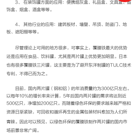
3、 在装饰罐方面的应用：便携烟灰盒、礼品盒、文具盒、首
饰盒、烟盒、酒盒等等。
4、 其他行业的应用：建筑板材、墙壁、吊顶、防盗门、地
板、遮阳棚等等。
尽管理论上可用的地方很多，可事实上，
覆膜铁
最大的优势
还是应用在食品、饮料罐，尤其是两片罐上优势更加明显。日本
也有很多
覆膜铁
三片罐，这主要是为了避开东洋制罐的TULC技术
专利，不得已而为之。
目前，国内两片罐（钢和铝）的年消费量约为300亿只左右。
以每年10%的增长率来计算，5年后国内两片罐的需求将达到近
500亿只，净增加200亿只。而随着绿色环保的要求越来越严格和
资源日渐紧缺，可回收和循环再生的
金属包装
材料愈加为人们所
青睐。因此可以预见，以绿色环保的
覆膜铁
制作两片罐的国内市
场前景非常广阔。