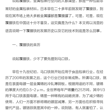
说起
覆膜铁
，
金属包装
行业内的人都清楚，那是一种性能非
常好的
金属包装
材料。日本早在二十多年前就发明了
覆膜铁
，到
现在其市场上绝大多数金属罐都是覆膜罐了。可是，可是，现在
覆膜铁
在中国还十分不普及。这究竟是为什么？本文将以浅显的
语言说明一下
覆膜铁
的发展历史以及它的技术到底是怎么回事。
一、
覆膜铁
的来历
说起
覆膜铁
，少不了要先提到马口铁。
早在十九世纪初，马口铁就开始应用于食品包装行业。在经
历了200年的发展之后，这个行业已经非常成熟。所谓马口铁，就
是在表面电镀一层金属锡的冷轧薄钢板。根据用途的不同，镀锡
的厚度大约在0.5~2μm。全世界每年产锡量约25万吨，其中1/3
用于马口铁表面电镀。锡是一种稀有的战略资源，为了减少锡的
使用，人们一方面不断将锡的镀层减薄，另一方面也在积极寻找
替代产品。镀铬铁就是其中的一种。说到铬，有人就害怕了，认