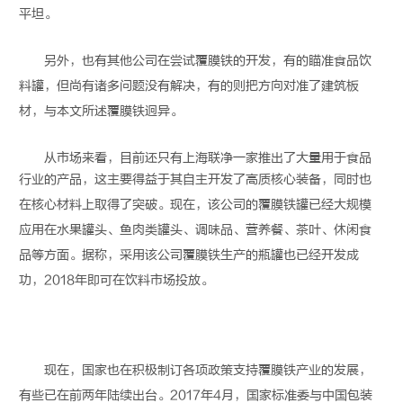
平坦。
另外，也有其他公司在尝试
覆膜铁
的开发，有的瞄准食品饮
料罐，但尚有诸多问题没有解决，有的则把方向对准了建筑板
材，与本文所述
覆膜铁
迥异。
从市场来看，目前还只有上海联净一家推出了大量用于食品
行业的产品，这主要得益于其自主开发了高质核心装备，同时也
在核心材料上取得了突破。现在，该公司的
覆膜铁
罐已经大规模
应用在水果罐头、鱼肉类罐头、调味品、营养餐、茶叶、休闲食
品等方面。据称，采用该公司
覆膜铁
生产的瓶罐也已经开发成
功，2018年即可在饮料市场投放。
现在，国家也在积极制订各项政策支持
覆膜铁
产业的发展，
有些已在前两年陆续出台。2017年4月，国家标准委与中国包装