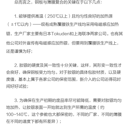
总而言之，钢板与薄膜复合的关键在于以下几点：
1. 能够提供高温（250℃以上）且均匀性良好的加热源
（±1℃以内）——现有成熟
覆膜铁
生产线均采用
电磁感应加热
辊
，生产厂家主要有日本Tokuden和上海联净两家公司。也有其
他公司对外宣传有
电磁感应加热辊
，但要用到
覆膜铁
生产线上，
还是谨慎为好；
2. 胶辊的硬度及其一致性十分关键，这样，其形变一致性才
会良好，确保钢板受力均匀。对于胶辊的具体包胶材质，以及硬
度值，基本上属于各家公司的保密范围，新介入的公司还得花时
间好好试验；
3. 为确保在生产初期的废品率尽可能降低，需要对胶辊均匀
地加热，让胶辊表面一开始就达到生产所需的温度（约
100~140℃，这个参数也大都保密的，不同的厂家、不同的薄膜
在不同的速度下都有所差异）；