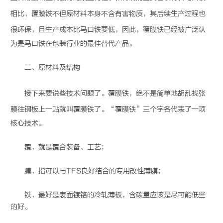
相比，
覆膜铁
不但原材料本身不含有害物质，其后续生产过程也
很环保，且生产成本比马口铁要低，因此，
覆膜铁
已经被广泛认
为是马口铁在包装行业的最佳替代产品。
二、原材料及结构
接下来要说些技术问题了。
覆膜铁
，绝不是简单地胡乱找张
膜往钢板上一贴就叫
覆膜铁
了。“
覆膜铁
”三个字各代表了一项
核心技术。
覆，就是覆合装备、工艺；
膜，指可以与TFS良好结合的专用改性薄膜；
铁，最好是表面镀铬的冷轧薄板，含碳量应该是尽可能低些
的好。