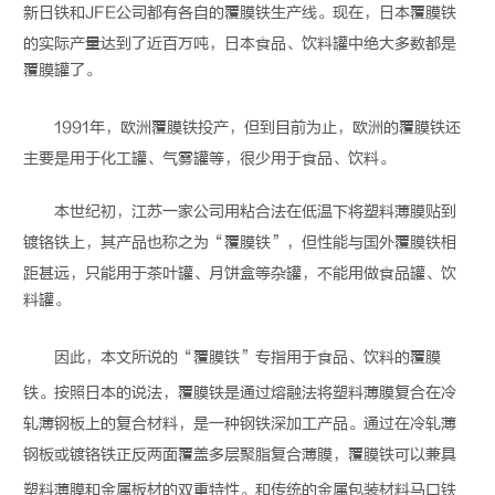
新日铁和JFE公司都有各自的
覆膜铁
生产线。现在，日本
覆膜铁
的实际产量达到了近百万吨，日本食品、饮料罐中绝大多数都是
覆膜罐了。
1991年，欧洲
覆膜铁
投产，但到目前为止，欧洲的
覆膜铁
还
主要是用于化工罐、气雾罐等，很少用于食品、饮料。
本世纪初，江苏一家公司用粘合法在低温下将塑料薄膜贴到
镀铬铁上，其产品也称之为“
覆膜铁
”，但性能与国外
覆膜铁
相
距甚远，只能用于茶叶罐、月饼盒等杂罐，不能用做食品罐、饮
料罐。
因此，本文所说的“
覆膜铁
”专指用于食品、饮料的
覆膜
铁
。按照日本的说法，
覆膜铁
是通过熔融法将塑料薄膜复合在冷
轧薄钢板上的复合材料，是一种钢铁深加工产品。通过在冷轧薄
钢板或镀铬铁正反两面覆盖多层聚脂复合薄膜，
覆膜铁
可以兼具
塑料薄膜和金属板材的双重特性。和传统的
金属包装
材料马口铁