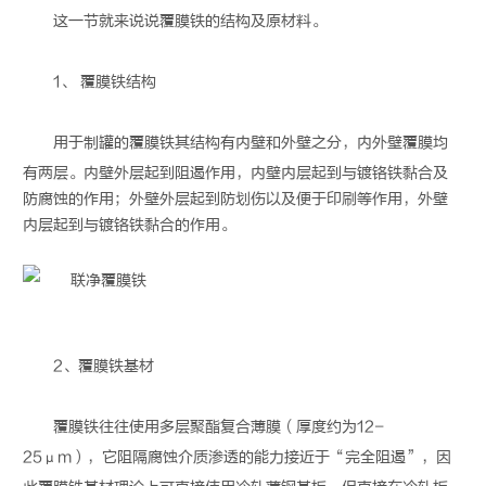
这一节就来说说
覆膜铁
的结构及原材料。
1、
覆膜铁
结构
用于制罐的
覆膜铁
其结构有内壁和外壁之分，内外壁覆膜均
有两层。内壁外层起到阻遏作用，内壁内层起到与镀铬铁黏合及
防腐蚀的作用；外壁外层起到防划伤以及便于印刷等作用，外壁
内层起到与镀铬铁黏合的作用。
2、
覆膜铁
基材
覆膜铁
往往使用多层聚酯复合薄膜（厚度约为12-
25μm），它阻隔腐蚀介质渗透的能力接近于“完全阻遏”，因