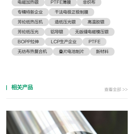
电磁加热辊
PTFE薄膜
非织布
专精特新企业
干法电极正极制膜
芳纶纸热压机
造纸压光辊
高温胶辊
芳纶纸压光
铝导辊
无版缝电磁模压辊
BOPP拉伸
LCP生产企业
PTFE
无纺布热复合机
叠片电池制片
新材料
相关产品
查看全部 >>