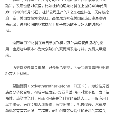
熟知，发展也相对缓慢。比如杜邦的尼龙材料在上世纪40年代风
靡；1940年5月15日，杜邦公司生产的7.2万双丝袜在一天内被抢
购一空，美国女性为之疯狂。高筒尼龙袜在美国创造历史最高销
售记录。透明轻薄的尼龙袜配上裙子成为欧美贵妇人的时髦产
品。
这两年EPP材料在玩具手抛飞机以及外卖送餐保温箱的应
用，也把这种原本不为大众熟知的聚丙烯发泡材料，变得火爆起
来。
历史轨迹总是会重演，只是角色变换。今天我来看看PEEK这
种高大上材料。
聚醚醚酮（polyetheretherketone，PEEK），为线性芳香
族高分子化合物，构成单位为氧-对亚苯基-羰-对亚苯基，为半结
晶性，热塑性塑料，PEEK向来是塑料界的高端人士。一般应用于
军工航天、医疗（如人造骨骼、医疗器械）、机械仪表、汽车发
动机等有着高耐温、高精度、耐油耐磨等极端性能要求的高精尖