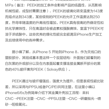
MPa（备注：PEEK的加工条件会影响产品的结晶性，从而影响
机械性能，成型时需要注意），PEEK的玻璃化转变温度为143度
而熔点达到343度。某些级别的PEEK的允许工作温度达到250
度。热导率随温度的升高线性增加。PEEK具有很高的热稳定性和
抗化学腐蚀性，只在高温时会被卤素和强酸腐蚀，室温下PEEK可
溶于浓硫酸中。这些优秀的理化性能完全能满足iPhone生产加工
及后续使用中的各种需求。
据小编了解，从iPhone 5 开始到iPhone 8，作为天线口的
塑胶部分，其组成基本是这样一个双层结构：外面我们能看到的
白灰黑的外观部分以及在内表面起着支撑连接金属断开部分的黑
色的40%玻纤填充PEEK（Solvay供应）。
PEEK通过与玻纤增强后，强度大为提升，但是表观性能比较
差，所以采用与PPSU或者PC/PEI共同注塑。在这里小编以
iPhone6/6s为例简单介绍下其金属外壳加工流程：来料
CNC→PEEK注塑→CNC→PPSU注塑→CNC→研磨抛光→喷
砂→阳极氧化。