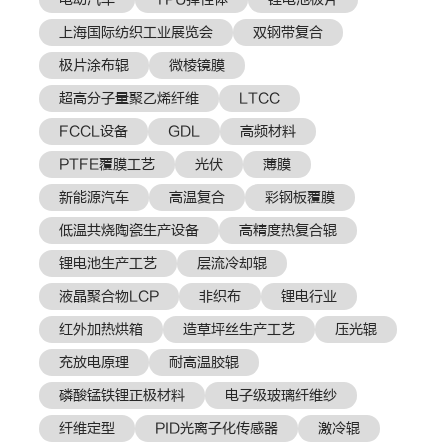
上海国际纺织工业展览会
双钢带复合
极片涂布辊
微棱镜膜
超高分子量聚乙烯纤维
LTCC
FCCL设备
GDL
高频材料
PTFE覆膜工艺
光伏
薄膜
新能源汽车
高温复合
彩钢板覆膜
低温共烧陶瓷生产设备
高精度热复合辊
锂电池生产工艺
层流冷却辊
液晶聚合物LCP
非织布
锂电行业
红外加热烘箱
造草坪丝生产工艺
压光辊
充放电原理
耐高温胶辊
磷酸锰铁锂正极材料
电子级玻璃纤维纱
纤维定型
PID光离子化传感器
激冷辊