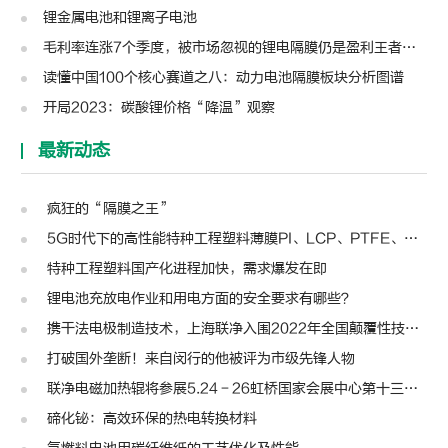
锂金属电池和锂离子电池
毛利率连涨7个季度，被市场忽视的锂电隔膜仍是盈利王者？| 见智研究
读懂中国100个核心赛道之八：动力电池隔膜板块分析图谱
开局2023：碳酸锂价格“降温”观察
最新动态
疯狂的“隔膜之王”
5G时代下的高性能特种工程塑料薄膜PI、LCP、PTFE、PPS、PEEK、PEN
特种工程塑料国产化进程加快，需求爆发在即
锂电池充放电作业和用电方面的安全要求有哪些？
携干法电极制造技术，上海联净入围2022年全国颠覆性技术创新大赛
打破国外垄断！来自闵行的他被评为市级先锋人物
联净电磁加热辊将参展5.24－26虹桥国家会展中心第十三届模切展
碲化铋：高效环保的热电转换材料