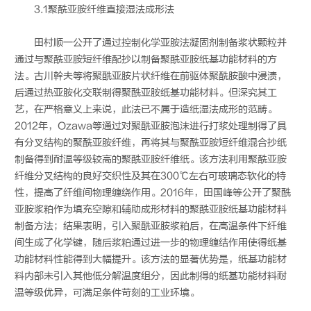
3.1聚酰亚胺纤维直接湿法成形法
田村顺一公开了通过控制化学亚胺法凝固剂制备浆状颗粒并
通过与聚酰亚胺短纤维配抄以制备聚酰亚胺纸基功能材料的方
法。古川幹夫等将聚酰亚胺片状纤维在前驱体聚酰胺酸中浸渍，
后通过热亚胺化交联制得聚酰亚胺纸基功能材料。但深究其工
艺，在严格意义上来说，此法已不属于造纸湿法成形的范畴。
2012年，Ozawa等通过对聚酰亚胺泡沫进行打浆处理制得了具
有分叉结构的聚酰亚胺纤维，再将其与聚酰亚胺短纤维混合抄纸
制备得到耐温等级较高的聚酰亚胺纤维纸。该方法利用聚酰亚胺
纤维分叉结构的良好交织性及其在300℃左右可玻璃态软化的特
性，提高了纤维间物理缠绕作用。2016年，田国峰等公开了聚酰
亚胺浆粕作为填充空隙和辅助成形材料的聚酰亚胺纸基功能材料
制备方法；结果表明，引入聚酰亚胺浆粕后，在高温条件下纤维
间生成了化学键，随后浆粕通过进一步的物理缠结作用使得纸基
功能材料性能得到大幅提升。该方法的显著优势是，纸基功能材
料内部未引入其他低分解温度组分，因此制得的纸基功能材料耐
温等级优异，可满足条件苛刻的工业环境。