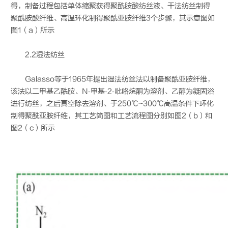
得，制备过程包括单体缩聚获得聚酰胺酸纺丝液、干法纺丝制得
聚酰胺酸纤维、高温环化制得聚酰亚胺纤维3个步骤，其示意图如
图1（a）所示
2.2湿法纺丝
Galasso等于1965年提出湿法纺丝法以制备聚酰亚胺纤维，
该法以二甲基乙酰胺、N‐甲基‐2‐吡咯烷酮为溶剂、乙醇为凝固浴
进行纺丝，之后真空除去溶剂、于250℃~300℃高温条件下环化
制得聚酰亚胺纤维，其工艺简图和工艺流程图分别如图2（b）和
图2（c）所示