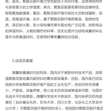
势。首先，聚酰亚胺纤维力学性能优于芳纶纤维，这使得结构件
可承受更大的力学强度；其次，聚酰亚胺具有更好的自熄特性，
极限氧指数值高；最后，聚酰亚胺纤维可抵抗太空射线辐射、低
温、极高温环境。此外，基于聚酰亚胺纤维耐高温、阻燃的性
质，其在防火服、防火结构填充等方面也有广泛应用，如核电站
的保温材料、火箭的隔热材料等，但无论是作为结构减重材料还
是作为耐高温材料，在使用时需考量其综合性能。
5.结语及展望
随着新基建时代的到来，国内对于高新材料技术产品，如耐
温聚酰亚胺纸基功能材料的需求逐渐增多。目前，国内虽已经实
现部分种类聚酰亚胺纤维产品的工业化生产，但依旧存在规模
小、产能低、设备昂贵、核心技术仍待突破等诸多问题，与国外
先进水平仍有差距。随着科学技术不断进步、国内各研究机构或
高校（如长春应化所、东华大学、四川大学、北京化工大学及中
山大学） 对聚酰亚胺纤维研发的深入，相信国内聚酰亚胺纤维及