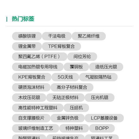
热门标签
磷酸铁锂
干法电极
聚乙烯纤维
锂金属带
TPE背板复合
聚四氟乙烯（PTFE）
间位芳纶
电磁加热辊专用导线
覆铜板
造纸压光辊
KPE背板复合
5G天线
气凝胶隔热毡
硬质泡沫材料
高分子材料复合
木纹压花辊
无钴正极材料
压光机辊
高性能特种工程塑料
压延机
自支撑膜极片
金属锌负极
LCP基膜设备
玻璃纤维制造工艺
特种塑料
BOPP
酚醛预浸料
前挡玻璃生产
预浸料工艺