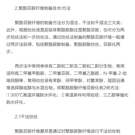
2.聚酰亚胺纤维制备技术/方法
聚酰亚胺纤维的制备方法分为湿法、干法和干湿法三大类；
此外，根据纺丝液是前驱体聚酰胺酸还是聚酰亚胺，也可分为两
步纺丝法和一步纺丝法。通过纺丝法制备的聚酰亚胺纤维一般通
过两步法获得，包括聚酰胺酸制备，聚酰胺酸纺丝、亚胺化两
步。
两步法中常用单体有二胺和二酐及二胺和二酐衍生物，常用
溶剂有二甲基甲酰胺、二甲基亚砜、二甲基乙酰胺、N‐甲基‐2‐吡
咯烷酮等，常用纺丝液有苯酚、间甲苯酚、对氯苯酚，凝固浴通
常选择醇或醇与水混合物。将聚酰胺酸纤维亚胺化有2种方法：
①300℃高温环境脱水环化；②常温条件利用吡啶、三乙胺等催化
脱水环化。
2.1干法纺丝
聚酰亚胺纤维最早是通过对聚酰胺酸纤维进行干法纺丝制