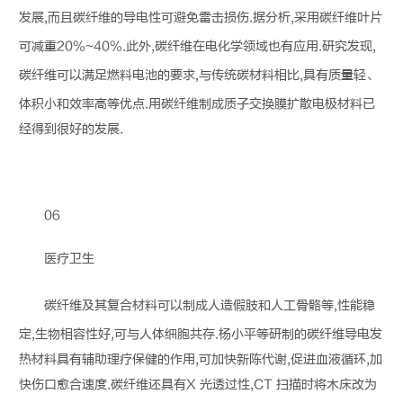
发展,而且
碳纤维
的导电性可避免雷击损伤.据分析,采用
碳纤维
叶片
可减重20%~40%.此外,
碳纤维
在电化学领域也有应用.研究发现,
碳纤维
可以满足燃料电池的要求,与传统碳材料相比,具有质量轻、
体积小和效率高等优点.用
碳纤维
制成质子交换膜扩散电极材料已
经得到很好的发展.
06
医疗卫生
碳纤维
及其复合材料可以制成人造假肢和人工骨骼等,性能稳
定,生物相容性好,可与人体细胞共存.杨小平等研制的
碳纤维
导电发
热材料具有辅助理疗保健的作用,可加快新陈代谢,促进血液循环,加
快伤口愈合速度.
碳纤维
还具有X 光透过性,CT 扫描时将木床改为