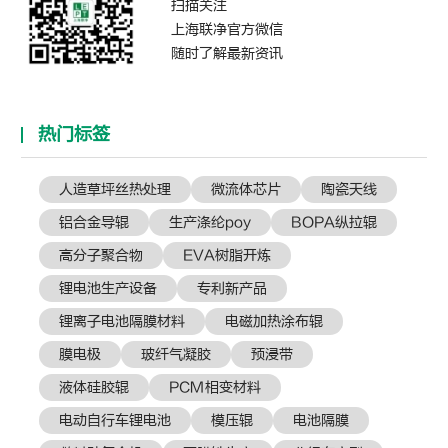
扫描关注
上海联净官方微信
随时了解最新资讯
热门标签
人造草坪丝热处理
微流体芯片
陶瓷天线
铝合金导辊
生产涤纶poy
BOPA纵拉辊
高分子聚合物
EVA树脂开炼
锂电池生产设备
专利新产品
锂离子电池隔膜材料
电磁加热涂布辊
膜电极
玻纤气凝胶
预浸带
液体硅胶辊
PCM相变材料
电动自行车锂电池
模压辊
电池隔膜