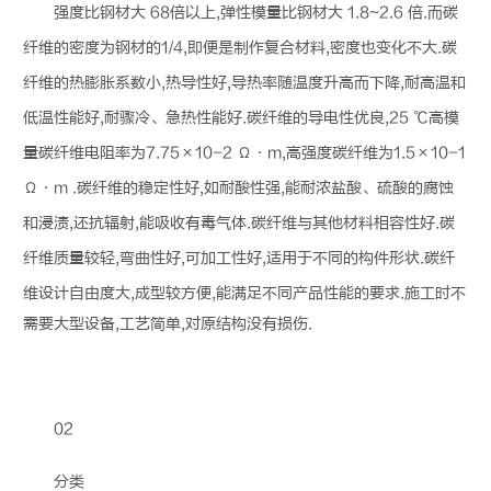
强度比钢材大 68倍以上,弹性模量比钢材大 1.8~2.6 倍.而
碳
纤维
的密度为钢材的1/4,即便是制作复合材料,密度也变化不大.
碳
纤维
的热膨胀系数小,热导性好,导热率随温度升高而下降,耐高温和
低温性能好,耐骤冷、急热性能好.
碳纤维
的导电性优良,25 ℃高模
量
碳纤维
电阻率为7.75×10-2 Ω·m,高强度
碳纤维
为1.5×10-1
Ω·m .
碳纤维
的稳定性好,如耐酸性强,能耐浓盐酸、硫酸的腐蚀
和浸渍,还抗辐射,能吸收有毒气体.
碳纤维
与其他材料相容性好.
碳
纤维
质量较轻,弯曲性好,可加工性好,适用于不同的构件形状.
碳纤
维
设计自由度大,成型较方便,能满足不同产品性能的要求.施工时不
需要大型设备,工艺简单,对原结构没有损伤.
02
分类