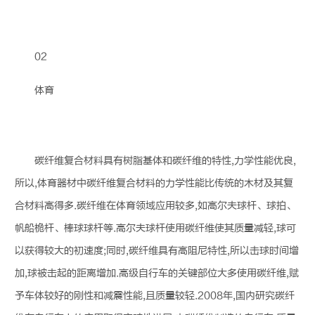
02
体育
碳纤维
复合材料具有树脂基体和
碳纤维
的特性,力学性能优良,
所以,体育器材中
碳纤维
复合材料的力学性能比传统的木材及其复
合材料高得多.
碳纤维
在体育领域应用较多,如高尔夫球杆、球拍、
帆船桅杆、棒球球杆等.高尔夫球杆使用
碳纤维
使其质量减轻,球可
以获得较大的初速度;同时,
碳纤维
具有高阻尼特性,所以击球时间增
加,球被击起的距离增加.高级自行车的关键部位大多使用
碳纤维
,赋
予车体较好的刚性和减震性能,且质量较轻.2008年,国内研究
碳纤