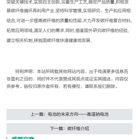
突破关键技术,实现自主创新,完善生产工艺,稳定产品质量,积极发
展
碳纤维
循环再利用产业.坚持科学管理,实现研究、生产和应用相
结合,可进一步提高
碳纤维
的质量和性能.大力开发
碳纤维
复合材料,
拓宽应用领域,满足人们的需求.同时,借鉴国外研究
碳纤维
的经验,
建立相关机制,使我国
碳纤维
快速健康地发展.
特别声明：本站所转载其他网站内容，出于传递更多信息而
非盈利之目的，同时并不代表赞成其观点或证实其描述，内容仅
供参考。版权归原作者所有，若有侵权，请联系我们删除。
上一篇：电池的未来方向——高温钠电池
下一篇：碳纤维介绍