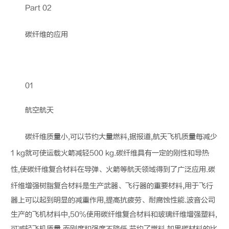
Part 02
碳纤维
的应用
01
航空航天
碳纤维
质量小,可以节约大量燃料,据报道,航天飞机质量每减少
1 kg就可使运载火箭减轻500 kg.
碳纤维
具有一定的刚性和导热
性,使
碳纤维
复合材料在导弹、火箭等航天领域得到了广泛应用.
碳
纤维
增强树脂复合材料是生产武器、飞行器的重要材料,用于飞行
器上可以起到明显的减重作用,提高抗疲劳、耐腐蚀性能.波音公司
生产的飞机材料中,50%使用
碳纤维
复合材料和玻璃纤维增强塑料,
可减轻飞机质量,而刚度和强度不降低,节约了燃料.如果碳材料的比