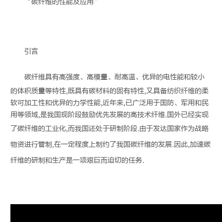
“
碳纤维
的性能及应用”
引言
碳纤维
具有高强度、高模量、耐高温、优异的电性能和较小
的体积质量等特性,既具有碳材料的固有特性,又具备纺织纤维的柔
软可加工性和优异的力学性能,近年来,已广泛用于国防、军用和民
用等领域,是我国现阶段鼓励优先发展的高技术纤维.国外已经实现
了
碳纤维
的工业化,而我国还处于研制阶段.由于发达国家作为战略
物资进行管制,在一定程度上制约了我国
碳纤维
的发展.因此,加速
碳
纤维
的研制和生产是一项艰巨而迫切的任务.