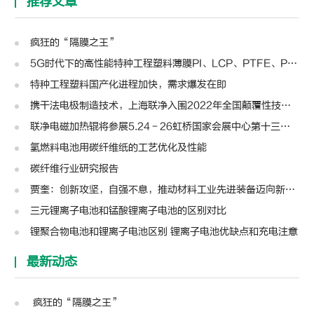
推荐文章
疯狂的“隔膜之王”
5G时代下的高性能特种工程塑料薄膜PI、LCP、PTFE、PPS、PEEK、PEN
特种工程塑料国产化进程加快，需求爆发在即
携干法电极制造技术，上海联净入围2022年全国颠覆性技术创新大赛
联净电磁加热辊将参展5.24－26虹桥国家会展中心第十三届模切展
氢燃料电池用碳纤维纸的工艺优化及性能
碳纤维行业研究报告
贾奎：创新攻坚，自强不息，推动材料工业先进装备迈向新高度 | 高转先锋人物
三元锂离子电池和锰酸锂离子电池的区别对比
锂聚合物电池和锂离子电池区别 锂离子电池优缺点和充电注意
最新动态
疯狂的“隔膜之王”