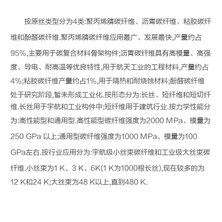
按原丝类型分为4类:聚丙烯腈
碳纤维
、沥青
碳纤维
、粘胶
碳纤
维
和酚醛
碳纤维
.聚丙烯腈
碳纤维
应用最广、发展最快,产量约占
95%,主要用于碳复合材料骨架构件;沥青
碳纤维
具有高模量、高强
度、导电、耐高温等优良特性,用于航天工业的工程材料,产量约占
4%;粘胶
碳纤维
产量约占1%,用于隔热和耐烧蚀材料;酚醛
碳纤维
处于研究阶段,暂未形成工业化.按形态分为:长丝、短纤维和短切纤
维.长丝用于宇航和工业构件中;短纤维用于建筑行业.按力学性能分
为:高性能型和通用型.高性能型
碳纤维
强度为2000 MPa、模量为
250 GPa 以上;通用型
碳纤维
强度为1000 MPa、模量为100
GPa左右.按行业应用分为:宇航级小丝束
碳纤维
和工业级大丝束
碳
纤维
.小丝束为1 K、3 K、6K(1 K为1000根长丝),现在较多的为
12 K和24 K;大丝束为48 K以上,直到480 K.