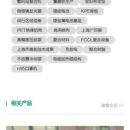
敷料贴复合机
覆膜铁生产
非织布定型
微棱镜反光膜
锂硫电池
KPE背板
闵行区经信委
锂金属电池基底
PET绝缘铝壳
商用碳布
上海广印展
高精度压延辊
复合材料
FCCL复合设备
上海市高新技术成果
充放电
聚合树脂
不结露冷却辊
电磁加热辊结构
n95口罩机
相关产品
查看全部 >>