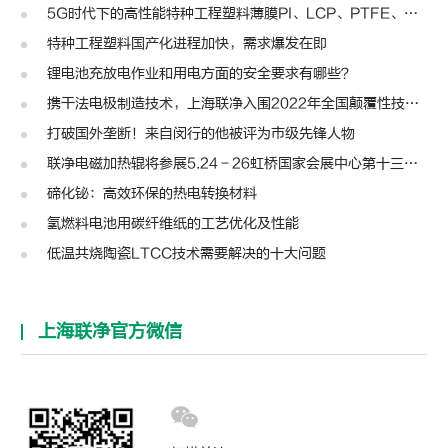
5G时代下的高性能特种工程塑料薄膜PI、LCP、PTFE、PPS、PEEK、PEN
特种工程塑料国产化进程加快，需求爆发在即
锂电池充放电作业和用电方面的安全要求有哪些？
携干法电极制造技术，上海联净入围2022年全国颠覆性技术创新大赛
打破国外垄断！来自闵行的他被评为市级先锋人物
联净电磁加热辊将参展5.24－26虹桥国家会展中心第十三届模切展
碲化铋：高效环保的热电转换材料
氢燃料电池用碳纤维纸的工艺优化及性能
低温共烧陶瓷LTCC技术需要解决的十大问题
上海联净官方微信