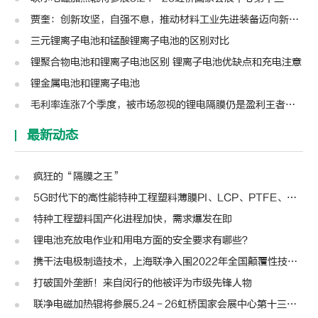
贾奎：创新攻坚，自强不息，推动材料工业先进装备迈向新高度 | 高转先锋人物
三元锂离子电池和锰酸锂离子电池的区别对比
锂聚合物电池和锂离子电池区别 锂离子电池优缺点和充电注意
锂金属电池和锂离子电池
毛利率连涨7个季度，被市场忽视的锂电隔膜仍是盈利王者？| 见智研究
最新动态
疯狂的“隔膜之王”
5G时代下的高性能特种工程塑料薄膜PI、LCP、PTFE、PPS、PEEK、PEN
特种工程塑料国产化进程加快，需求爆发在即
锂电池充放电作业和用电方面的安全要求有哪些？
携干法电极制造技术，上海联净入围2022年全国颠覆性技术创新大赛
打破国外垄断！来自闵行的他被评为市级先锋人物
联净电磁加热辊将参展5.24－26虹桥国家会展中心第十三届模切展