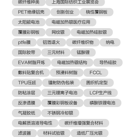
碳纤维种类
上海国际纺织工业展览会
PET绝缘铝壳
创新创业
桡性覆铜板
太阳能电池
电磁加热辊医疗应用
覆膜彩钢板
网纹辊
电磁加热硅胶辊
ptfe膜
铝箔退火
碳纤维织物
纳电
国际胶带
三元材料
锰酸锂
EVA树脂开炼
电磁加热辊结构
导热硅胶
敷料贴复合机
预浸料树脂
FCCL
TPU压延
镭射防伪包装
圆织机定型
防粘涂层
三元锂离子电池
LCP生产线
反渗透膜
覆膜彩钢板设备
磷酸铁锂电池
气凝胶纸
不锈钢冷却辊
电解质溶液导电性
碳纤维增强复合材料
滤波器
材料试验辊
造纸厂压光辊