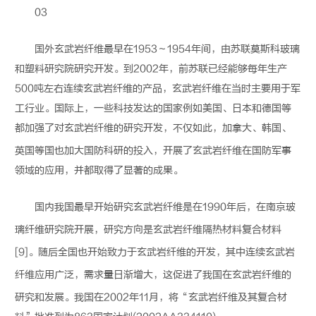
03
国外
玄武岩纤维
最早在1953～1954年间，由苏联莫斯科玻璃
和塑料研究院研究开发。到2002年，前苏联已经能够每年生产
500吨左右连续
玄武岩纤维
的产品，
玄武岩纤维
在当时主要用于军
工行业。国际上，一些科技发达的国家例如美国、日本和德国等
都加强了对
玄武岩纤维
的研究开发，不仅如此，加拿大、韩国、
英国等国也加大国防科研的投入，开展了
玄武岩纤维
在国防军事
领域的应用，并都取得了显著的成果。
国内我国最早开始研究
玄武岩纤维
是在1990年后，在南京玻
璃纤维研究院开展，研究方向是
玄武岩纤维
隔热材料复合材料
[9]。随后全国也开始致力于
玄武岩纤维
的开发，其中连续
玄武岩
纤维
应用广泛，需求量日渐增大，这促进了我国在
玄武岩纤维
的
研究和发展。我国在2002年11月，将“
玄武岩纤维
及其复合材