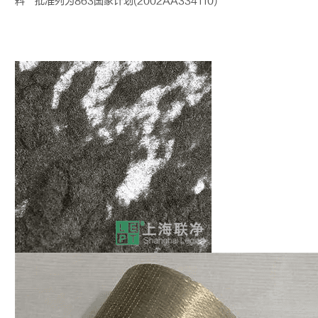
料”批准列为863国家计划(2002AA334110)