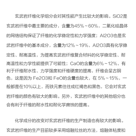
玄武岩纤维
化学组分会对其性能产生比较大的影响。SiO2是
玄武岩纤维
中最主要的成分，含量为45%～60%，二氧化硅晶体
的网络结构保证了纤维的化学稳定性和力学强度；Al2O3也是
玄
武岩纤维
中的基本成分，含量为12%～19%，Al2O3具有化学稳
定性、耐高温性，为提高
玄武岩纤维
复合材料的化学稳定性、耐
高温性和力学性能提供了可能性；CaO的含量为6%～12%，有
利于纤维耐水性、力学强度和纤维硬度的提高，纤维会呈古铜
色，这是因为 Fe2O3和 FeO的含量也较大，在 5%～15%，一
般都是在10%以上，而铁元素往往成红褐色和黑色，它会对
玄武
岩纤维
的颜色有较大的影响。另外，
玄武岩纤维
中的其他组分也
会有利于纤维的耐水性和耐化学腐蚀的提高。
化学成分的改变对
玄武岩纤维
的生产制造也有较大的影响。
玄武岩纤维
的生产目前较多采用熔融拉丝的方法，熔融体粘度和