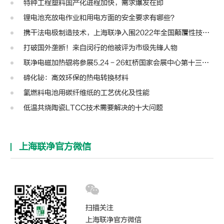
特种工程塑料国产化进程加快，需求爆发在即
锂电池充放电作业和用电方面的安全要求有哪些？
携干法电极制造技术，上海联净入围2022年全国颠覆性技术创新大赛
打破国外垄断！来自闵行的他被评为市级先锋人物
联净电磁加热辊将参展5.24－26虹桥国家会展中心第十三届模切展
碲化铋：高效环保的热电转换材料
氢燃料电池用碳纤维纸的工艺优化及性能
低温共烧陶瓷LTCC技术需要解决的十大问题
上海联净官方微信
扫描关注
上海联净官方微信