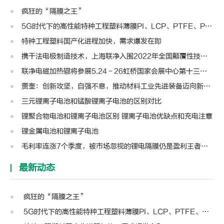
疯狂的“隔膜之王”
5G时代下的高性能特种工程塑料薄膜PI、LCP、PTFE、PPS、PEEK、PEN
特种工程塑料国产化进程加快，需求爆发在即
携干法电极制造技术，上海联净入围2022年全国颠覆性技术创新大赛
联净电磁加热辊将参展5.24－26虹桥国家会展中心第十三届模切展
贾奎：创新攻坚，自强不息，推动材料工业先进装备迈向新高度 | 高转先锋人物
三元锂离子电池和锰酸锂离子电池的区别对比
锂聚合物电池和锂离子电池区别 锂离子电池优缺点和充电注意
锂金属电池和锂离子电池
毛利率连涨7个季度，被市场忽视的锂电隔膜仍是盈利王者？| 见智研究
最新动态
疯狂的“隔膜之王”
5G时代下的高性能特种工程塑料薄膜PI、LCP、PTFE、PPS、PEEK、PEN