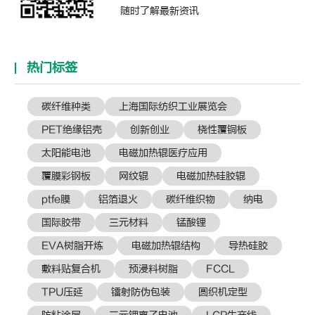
随时了解最新资讯
热门标签
碳纤维种类
上海国际纺织工业展览会
PET绝缘铝壳
创新创业
桡性覆铜板
太阳能电池
电磁加热辊医疗应用
覆膜彩钢板
网纹辊
电磁加热硅胶辊
ptfe膜
铝箔退火
碳纤维织物
纳电
国际胶带
三元材料
锰酸锂
EVA树脂开炼
电磁加热辊结构
导热硅胶
敷料贴复合机
预浸料树脂
FCCL
TPU压延
镭射防伪包装
圆织机定型