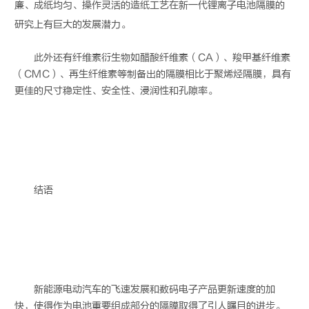
廉、成纸均匀、操作灵活的造纸工艺在新一代锂离子
电池隔膜
的
研究上有巨大的发展潜力。
此外还有纤维素衍生物如醋酸纤维素（CA）、羧甲基纤维素
（CMC）、再生纤维素等制备出的隔膜相比于聚烯烃隔膜，具有
更佳的尺寸稳定性、安全性、浸润性和孔隙率。
结语
新能源电动汽车的飞速发展和数码电子产品更新速度的加
快，使得作为电池重要组成部分的隔膜取得了引人瞩目的进步。