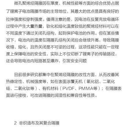
微孔聚烯烃隔膜因在厚度、机械性能等方面的综合优势占据
了锂离子
电池隔膜
市场的主导地位，其最大的优点是具有良好的
拉伸强度和穿刺强度。值得注意的是，因电池在反复充放电循环
过程中产生大量热量，软化和熔化温度较低的聚烯烃材料可以在
不同温度下通过关闭孔结构，起到保护电池的作用。但在某些情
况下，电池内的温度在隔膜孔结构关闭后会继续升高，导致隔膜
收缩、熔化，且热关闭是不可逆的过程，这项性能只能在一定程
度上保障电池的安全性，实际上不仅切断了锂离子的传输路径，
还会导致电池内短路甚至爆炸，引发安全问题
目前很多研究都集中在聚烯烃隔膜的改性方面，从而改善其
热稳定性、机械强度等，如在表面涂覆无机（氧化铝、二氧化
硅、二氧化钛等）、有机材料（PVDF、PMMA等）；在隔膜表
面进行接枝，可改进隔膜的润湿性和兼容性等性质。
2 非织造布及其复合隔膜