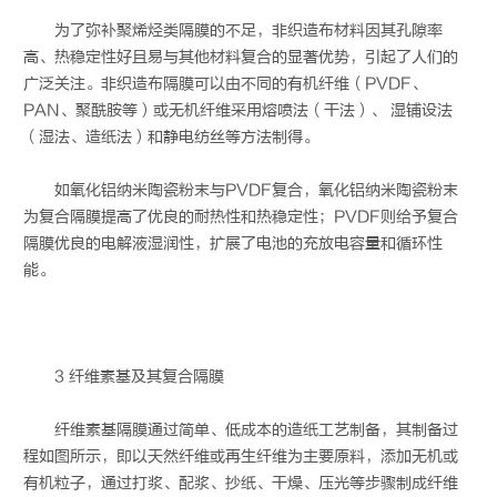
为了弥补聚烯烃类隔膜的不足，非织造布材料因其孔隙率
高、热稳定性好且易与其他材料复合的显著优势，引起了人们的
广泛关注。非织造布隔膜可以由不同的有机纤维（PVDF、
PAN、聚酰胺等）或无机纤维采用熔喷法（干法）、 湿铺设法
（湿法、造纸法）和静电纺丝等方法制得。
如氧化铝纳米陶瓷粉末与PVDF复合，氧化铝纳米陶瓷粉末
为复合隔膜提高了优良的耐热性和热稳定性；PVDF则给予复合
隔膜优良的电解液湿润性，扩展了电池的充放电容量和循环性
能。
3 纤维素基及其复合隔膜
纤维素基隔膜通过简单、低成本的造纸工艺制备，其制备过
程如图所示，即以天然纤维或再生纤维为主要原料，添加无机或
有机粒子，通过打浆、配浆、抄纸、干燥、压光等步骤制成纤维