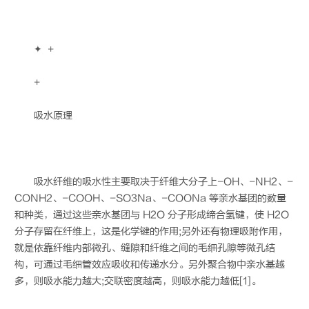
✦ +
+
吸水原理
吸水纤维的吸水性主要取决于纤维大分子上-OH、-NH2、-
CONH2、-COOH、-SO3Na、-COONa 等亲水基团的数量
和种类，通过这些亲水基团与 H2O 分子形成缔合氢键，使 H2O
分子存留在纤维上，这是化学键的作用;另外还有物理吸附作用，
就是依靠纤维内部微孔、缝隙和纤维之间的毛细孔隙等微孔结
构，可通过毛细管效应吸收和传递水分。另外聚合物中亲水基越
多，则吸水能力越大;交联密度越高，则吸水能力越低[1]。