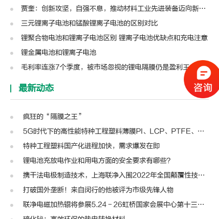
贾奎：创新攻坚，自强不息，推动材料工业先进装备迈向新高度 | 高转先锋人物
三元锂离子电池和锰酸锂离子电池的区别对比
锂聚合物电池和锂离子电池区别 锂离子电池优缺点和充电注意
锂金属电池和锂离子电池
毛利率连涨7个季度，被市场忽视的锂电隔膜仍是盈利王者？| 见智研究
最新动态
疯狂的“隔膜之王”
5G时代下的高性能特种工程塑料薄膜PI、LCP、PTFE、PPS、PEEK、PEN
特种工程塑料国产化进程加快，需求爆发在即
锂电池充放电作业和用电方面的安全要求有哪些？
携干法电极制造技术，上海联净入围2022年全国颠覆性技术创新大赛
打破国外垄断！来自闵行的他被评为市级先锋人物
联净电磁加热辊将参展5.24－26虹桥国家会展中心第十三届模切展