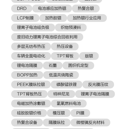
DRD
电池感应加热辊
热复合辊
LCP制膜
加热胶辊
加热辊行业应用
锂离子电池硅负极
织物预浸料
废旧动力锂离子电池综合回收利用
多层无纺布热压
热压设备
车辆全面电动化
TPT背板
版辊
锂电池隔膜
石墨
圆织机定型
BOPP加热
低温共烧陶瓷
PEEK膜纵拉辊
磷酸锰铁锂
反光膜压纹
TPT背板热压
特种尼龙
锂离子电池隔膜
电磁加热涂敷辊
氢氧燃料电池
硅胶胶辊价格
模压辊
PI膜
热复合设备
隔膜纵拉
微棱镜反光材料