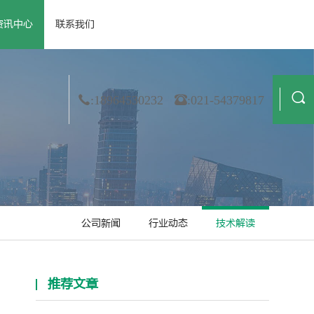
资讯中心
联系我们
 资质荣誉
· 公司新闻
· 膜材料
· 合作伙伴
· 行业动态
· 非织造
· 造纸
· 技术解读
· 金属箔
· 纺织业
:18964530232
:021-54379817
公司新闻
行业动态
技术解读
推荐文章