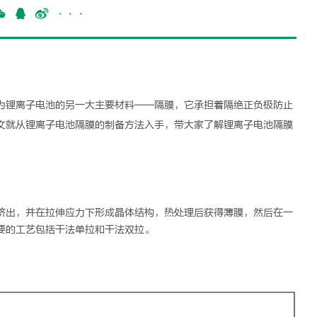
···
为锂离子电池的另一大主要材料——隔膜，它承担着隔绝正负极防止
文就从
锂离子电池隔膜
的制备方法入手，带大家了解
锂离子电池隔膜
挤出，并在拉伸应力下形成晶体结构，热处理后获得薄膜，然后在一
要的工艺包括干法单拉和干法双拉。