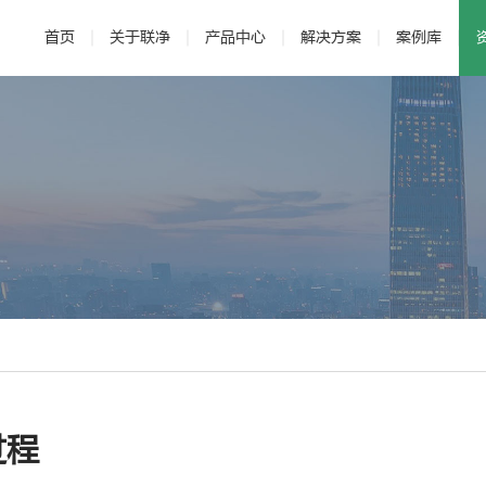
首页
关于联净
产品中心
解决方案
案例库
· 公司介绍
· 电磁加热辊
· 发展历程
· 新能源
· 辊压机
· 研发与专利
· 新材料
·
过程