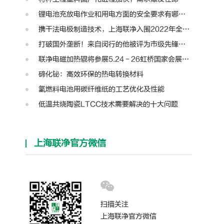
锂电池充放电作业和用电方面的安全要求有哪些？
携干法电极制造技术，上海联净入围2022年全国颠覆性技术创新大赛
打破国外垄断！来自闵行的他被评为市级先锋人物
联净电磁加热辊将参展5.24－26虹桥国家会展中心第十三届模切展
碲化铋：高效环保的热电转换材料
氢燃料电池用碳纤维纸的工艺优化及性能
低温共烧陶瓷LTCC技术需要解决的十大问题
上海联净官方微信
扫描关注
上海联净官方微信