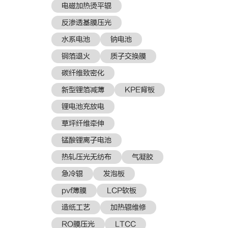
电磁加热烫平辊
反渗透基膜压光
水系电池
钠电池
铜箔退火
质子交换膜
​碳纤维致密化
新型锂箔减薄
KPE背板
锂电池充放电
草坪纤维牵伸
锰酸锂离子电池
热轧压光无纺布
气凝胶
急冷辊
发泡板
pvf薄膜
LCP软板
造纸工艺
加热辊维修
RO膜压光
LTCC