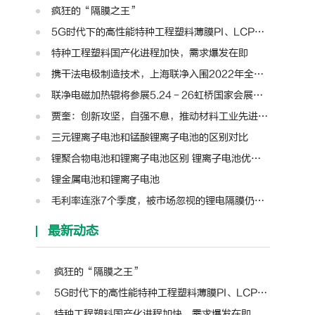
疯狂的“隔膜之王”
5G时代下的高性能特种工程塑料薄膜PI、LCP、PTFE、PPS、PEEK、PEN
特种工程塑料国产化进程加快，需求爆发在即
携干法电极制造技术，上海联净入围2022年全国颠覆性技术创新大赛
联净电磁加热辊将参展5.24－26虹桥国家会展中心第十三届模切展
贾奎：创新攻坚，自强不息，推动材料工业先进装备迈向新高度 | 高转先锋人物
三元锂离子电池和锰酸锂离子电池的区别对比
锂聚合物电池和锂离子电池区别 锂离子电池优缺点和充电注意
锂金属电池和锂离子电池
毛利率连涨7个季度，被市场忽视的锂电隔膜仍是盈利王者？| 见智研究
最新动态
疯狂的“隔膜之王”
5G时代下的高性能特种工程塑料薄膜PI、LCP、PTFE、PPS、PEEK、PEN
特种工程塑料国产化进程加快，需求爆发在即