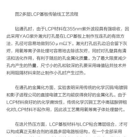
图2多层LCP基板传输线工艺流程
钻通孔时，由于LCP材料在355nm紫外波段具有强吸收，因
此采用YAG紫外激光打孔是在LCP基板上制作互连孔的有效方
法，孔径可容易地做到50μm以下。激光打孔后孔边沿会留下灰
烬，用氧等离子体处理可容易地去除该灰烬，同时对孔壁具有清
洁和活化作用，有利于随后的孔金属化质量。为了最大限度减少
孔内产生的热量，尺寸小的孔和较深的孔要采用峰值钻井技术并
利用阻隔材料来防止制作小孔时产生过热。
在通孔的金属化方面，实验表明采用传统的化学沉铜/电镀铜
和影子进程公司的直接电镀工艺均能获得良好的金属化孔。由于
LCP材料良好的抗化学腐蚀性，传统化学沉铜工艺中高锰酸钾粗
化对LCP材料不起作用，因此该工艺需用氧等离子体处理替代。
在迭片热压方面，LCP基板材料与LCP粘合薄层组合，才可
以构成真正无黏合剂的液晶多层电路板结构。在一个全部采用