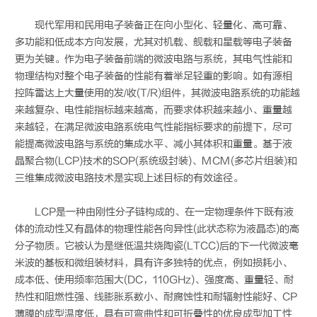
现代军用和民用电子装备正在向小型化、轻量化、高可靠、
多功能和低成本方向发展，尤其对机载、舰载和星载等电子装备
更为关键。作为电子装备前端的微波电路与系统，其电气性能和
物理结构对整个电子装备的性能有着举足轻重的影响。如有源相
控阵雷达上大量使用的发/收(T/R)组件，其微波电路系统的功能越
来越复杂、电性能指标越来越高，而要求体积越来越小、重量越
来越轻，在满足微波电路系统电气性能指标要求的前提下，尽可
能提高微波电路与系统的集成水平、减小其体积和重量。基于液
晶聚合物(LCP)技术的SOP(系统级封装)、MCM(多芯片组装)和
三维集成微波电路技术是实现上述目标的有效途径。
LCP是一种由刚性分子链构成的、在一定物理条件下既有液
体的流动性又有晶体的物理性能各向异性(此状态称为液晶态)的高
分子物质。它被认为是继低温共烧陶瓷(LTCC)后的下一代微波毫
米波的基板和微组装材料，具有许多独特的优点，例如损耗小、
成本低、使用频率范围大(DC，110GHz)、强度高、重量轻、耐
热性和阻燃性强、线膨胀系数小、耐腐蚀性和耐辐射性能好、CP
薄膜的成型温度低，具有可弯曲性和可折叠性的优良成型加工性