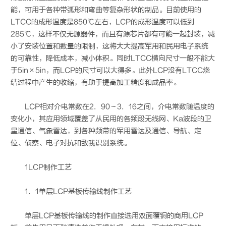
能，可用于各种带弧形和弯曲等复杂形状的制品。目前使用的
LTCC的成形温度是850℃左右，LCP的成形温度可以低到
285℃，这样不仅无源器件，而且有源芯片都有可能一起封装，减
小了安装位置和数量的限制，这将大大提高军用和民用电子系统
的可靠性，降低成本，减小体积。同时LTCC横向尺寸一般不能大
于5in×5in，而LCP的尺寸可以大得多。此外LCP没有LTCC烧
结过程中产生的收缩，有助于提高加工精度和成品率。
LCP相对介电常数在2．90～3．16之间，介电常数随温度的
变化小，其应用领域覆盖了从民用的各频段无线网、Ka波段的卫
星通信、气象雷达，到各种频带的军用雷达及通信、导航、定
位、侦察、电子对抗和敌我识别系统。
1LCP制作工艺
1．1单层LCP基板传输线制作工艺
单层LCP基板传输线的制作直接选用双面覆铜的商用LCP