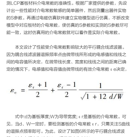
测LCP基板材料介电常数的准确性。根据厂家提供的参数，先设
计出一些性能对介电常数敏感的简单器件，然后测量出器件实物
的S参数。再通过电磁仿真软件建立实物模型进行仿真，不断改变
模型中对应板材的介电常数，使仿真的S参数和实测的S参数尽可
能一致，这时仿真用的介电常数就可以看作是实际介电常数。
本文设计了性能受介电常数影响较大的平行耦合线滤波器。
因为耦合线滤波器谐振频率点由微带线所形成的电感值和线线之
间的电容值所决定，在微带线长度、宽度和线线之间的距离已确
定的情况下，电感值和电容值由微带线的有效介电常数εe决定，
式中:d为基板厚度;W为导带宽度;εr是基板的介电常数。可
见，当d、W一定时，要检测基板的介电常数εr，只需关注S曲线
的谐振点频率即可。为此，设计了如图6所示的平行耦合线滤波