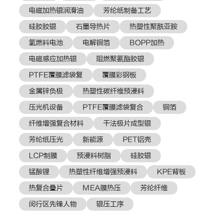
电磁加热辊润滑油
芳纶纸制备工艺
硅胶胶辊
石墨导热片
热塑性聚酰亚胺
氢燃料电池
电解铜箔
BOPP加热
电磁感应加热辊
阻燃聚氨酯胶辊
PTFE覆膜滤袋复
覆膜彩钢板
金属锌负极
热塑性碳纤维预浸料
压光机设备
PTFE覆膜滤袋复合
铜箔
纤维增强复合材料
干法极片成型辊
芳纶纸压光
新能源
PET铝壳
LCP制膜
预浸料树脂
硅胶辊
锰酸锂
热塑性纤维增强预浸料
KPE背板
热复合叠片
MEA膜热压
芳纶纤维
闵行区先锋人物
辊压工序