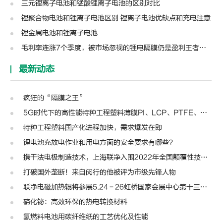
三元锂离子电池和锰酸锂离子电池的区别对比
锂聚合物电池和锂离子电池区别 锂离子电池优缺点和充电注意
锂金属电池和锂离子电池
毛利率连涨7个季度，被市场忽视的锂电隔膜仍是盈利王者？| 见智研究
最新动态
疯狂的“隔膜之王”
5G时代下的高性能特种工程塑料薄膜PI、LCP、PTFE、PPS、PEEK、PEN
特种工程塑料国产化进程加快，需求爆发在即
锂电池充放电作业和用电方面的安全要求有哪些？
携干法电极制造技术，上海联净入围2022年全国颠覆性技术创新大赛
打破国外垄断！来自闵行的他被评为市级先锋人物
联净电磁加热辊将参展5.24－26虹桥国家会展中心第十三届模切展
碲化铋：高效环保的热电转换材料
氢燃料电池用碳纤维纸的工艺优化及性能