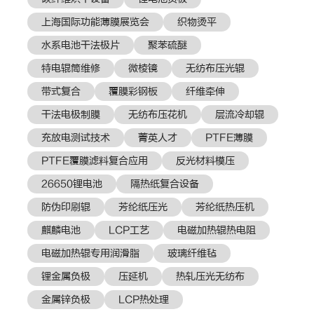
上海国际功能薄膜展览会
织物烫平
水系电池干法极片
聚苯硫醚
特电辊筒维修
微棱镜
无纺布压光辊
带式复合
覆膜彩钢板
纤维牵伸
干法电极制膜
无纺布压花机
层流冷却辊
充放电测试技术
菁英人才
PTFE薄膜
PTFE覆膜滤料复合应用
反光材料模压
26650锂电池
隔热纸复合设备
防伪印刷辊
芳纶纸压光
芳纶纸热压机
麒麟电池
LCP工艺
电磁加热辊热电阻
电磁加热辊专用润滑脂
玻璃纤维毡
锂金属负极
压延机
热轧压光无纺布
金属锌负极
LCP热处理