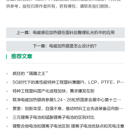
供参考。版权归原作者所有，若有侵权，请联系我们删除。
上一篇：电磁感应加热辊在面料后整理轧光机中的应用
下一篇：电磁加热辊是怎么设计的？
推荐文章
疯狂的“隔膜之王”
5G时代下的高性能特种工程塑料薄膜PI、LCP、PTFE、PPS、PEEK、PEN
特种工程塑料国产化进程加快，需求爆发在即
联净电磁加热辊将参展5.24－26虹桥国家会展中心第十三届模切展
贾奎：创新攻坚，自强不息，推动材料工业先进装备迈向新高度 | 高转先锋人物
三元锂离子电池和锰酸锂离子电池的区别对比
锂聚合物电池和锂离子电池区别 锂离子电池优缺点和充电注意