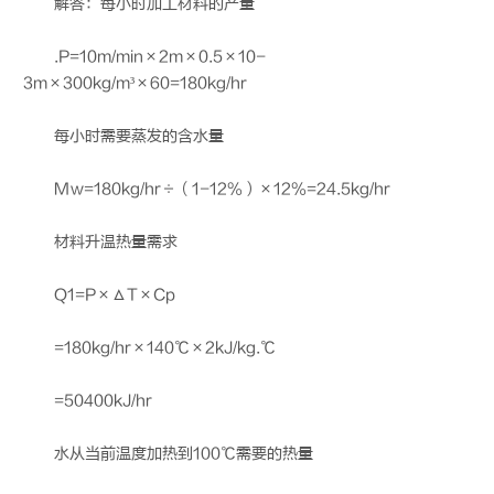
解答：每小时加工材料的产量
.P=10m/min×2m×0.5×10-
3m×300kg/m³×60=180kg/hr
每小时需要蒸发的含水量
Mw=180kg/hr÷（1-12%）×12%=24.5kg/hr
材料升温热量需求
Q1=P×ΔT×Cp
=180kg/hr×140℃×2kJ/kg.℃
=50400kJ/hr
水从当前温度加热到100℃需要的热量