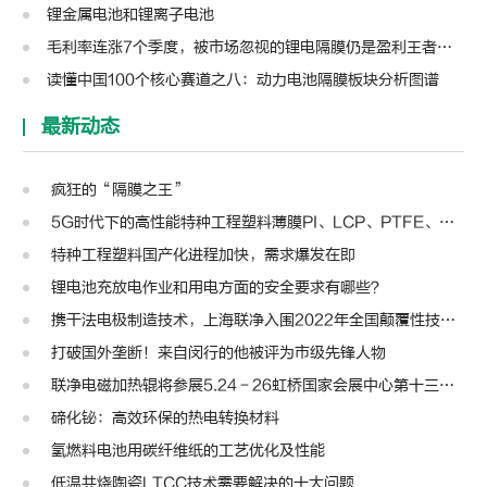
锂金属电池和锂离子电池
毛利率连涨7个季度，被市场忽视的锂电隔膜仍是盈利王者？| 见智研究
读懂中国100个核心赛道之八：动力电池隔膜板块分析图谱
最新动态
疯狂的“隔膜之王”
5G时代下的高性能特种工程塑料薄膜PI、LCP、PTFE、PPS、PEEK、PEN
特种工程塑料国产化进程加快，需求爆发在即
锂电池充放电作业和用电方面的安全要求有哪些？
携干法电极制造技术，上海联净入围2022年全国颠覆性技术创新大赛
打破国外垄断！来自闵行的他被评为市级先锋人物
联净电磁加热辊将参展5.24－26虹桥国家会展中心第十三届模切展
碲化铋：高效环保的热电转换材料
氢燃料电池用碳纤维纸的工艺优化及性能
低温共烧陶瓷LTCC技术需要解决的十大问题