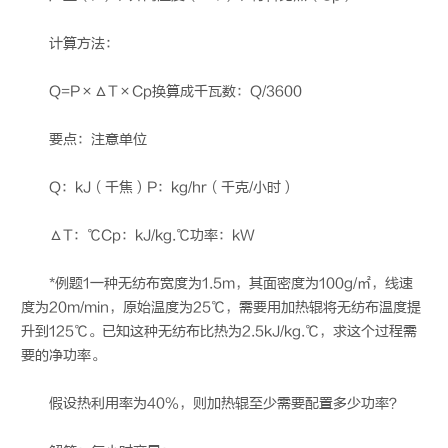
计算方法：
Q=P×ΔT×Cp换算成千瓦数：Q/3600
要点：注意单位
Q：kJ（千焦）P：kg/hr（千克/小时）
ΔT：℃Cp：kJ/kg.℃功率：kW
*例题1一种无纺布宽度为1.5m，其面密度为100g/㎡，线速
度为20m/min，原始温度为25℃，需要用加热辊将无纺布温度提
升到125℃。已知这种无纺布比热为2.5kJ/kg.℃，求这个过程需
要的净功率。
假设热利用率为40%，则加热辊至少需要配置多少功率？