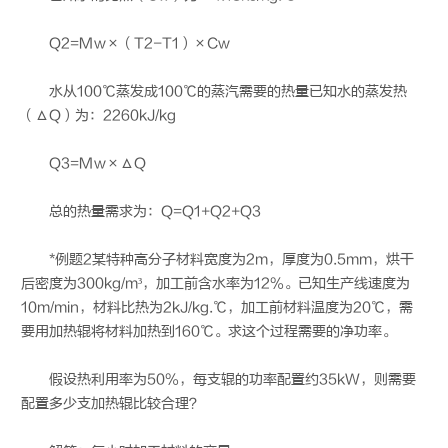
Q2=Mw×（T2-T1）×Cw
水从100℃蒸发成100℃的蒸汽需要的热量已知水的蒸发热
（ΔQ）为：2260kJ/kg
Q3=Mw×ΔQ
总的热量需求为：Q=Q1+Q2+Q3
*例题2某特种高分子材料宽度为2m，厚度为0.5mm，烘干
后密度为300kg/m³，加工前含水率为12%。已知生产线速度为
10m/min，材料比热为2kJ/kg.℃，加工前材料温度为20℃，需
要用加热辊将材料加热到160℃。求这个过程需要的净功率。
假设热利用率为50%，每支辊的功率配置约35kW，则需要
配置多少支加热辊比较合理？