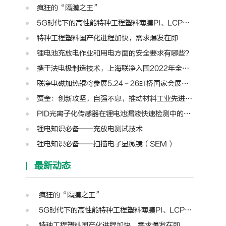
疯狂的“隔膜之王”
5G时代下的高性能特种工程塑料薄膜PI、LCP、PTFE、PPS、PEEK、PEN
特种工程塑料国产化进程加快，需求爆发在即
锂电池充放电作业和用电方面的安全要求有哪些？
携干法电极制造技术，上海联净入围2022年全国颠覆性技术创新大赛
联净电磁加热辊将参展5.24－26虹桥国家会展中心第十三届模切展
贾奎：创新攻坚，自强不息，推动材料工业先进装备迈向新高度 | 高转先锋人物
PID光离子化传感器在锂电池漏液快速检测中的应用
锂电知识必备——充放电测试技术
锂电知识必备——扫描电子显微镜（SEM）
最新动态
疯狂的“隔膜之王”
5G时代下的高性能特种工程塑料薄膜PI、LCP、PTFE、PPS、PEEK、PEN
特种工程塑料国产化进程加快，需求爆发在即