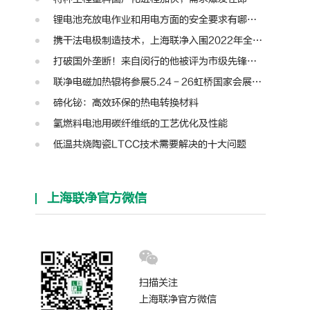
锂电池充放电作业和用电方面的安全要求有哪些？
携干法电极制造技术，上海联净入围2022年全国颠覆性技术创新大赛
打破国外垄断！来自闵行的他被评为市级先锋人物
联净电磁加热辊将参展5.24－26虹桥国家会展中心第十三届模切展
碲化铋：高效环保的热电转换材料
氢燃料电池用碳纤维纸的工艺优化及性能
低温共烧陶瓷LTCC技术需要解决的十大问题
上海联净官方微信
扫描关注
上海联净官方微信