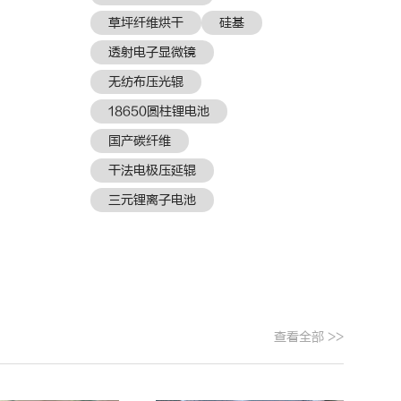
草坪纤维烘干
硅基
透射电子显微镜
无纺布压光辊
18650圆柱锂电池
国产碳纤维
干法电极压延辊
三元锂离子电池
查看全部 >>