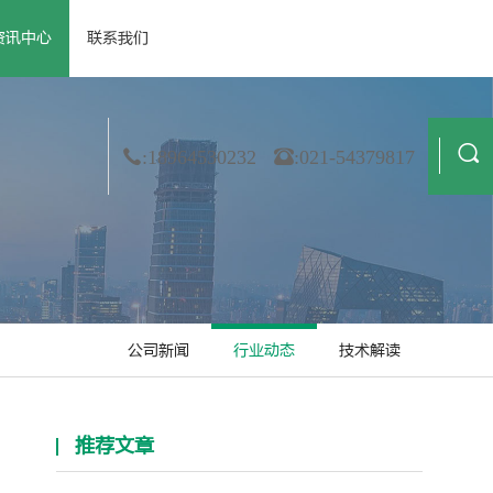
资讯中心
联系我们
 资质荣誉
· 公司新闻
· 膜材料
· 合作伙伴
· 行业动态
· 非织造
· 造纸
· 技术解读
· 金属箔
· 纺织业
:18964530232
:021-54379817
公司新闻
行业动态
技术解读
推荐文章