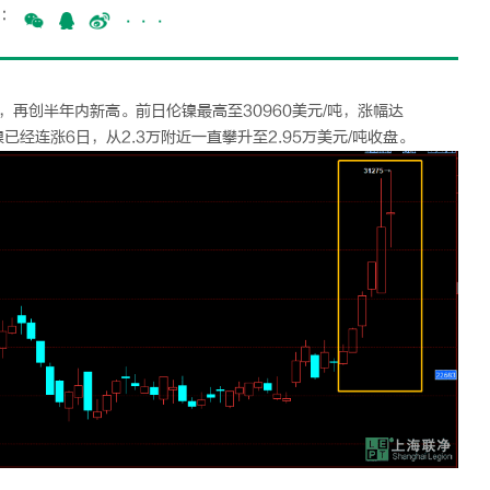
：
···
元，再创半年内新高。前日伦镍最高至30960美元/吨，涨幅达
已经连涨6日，从2.3万附近一直攀升至2.95万美元/吨收盘。