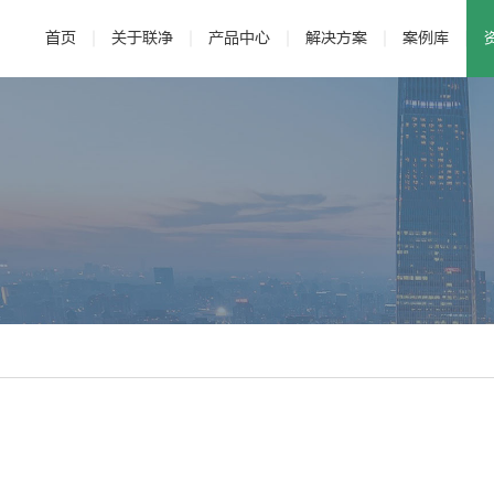
首页
关于联净
产品中心
解决方案
案例库
· 公司介绍
· 电磁加热辊
· 发展历程
· 新能源
· 辊压机
· 研发与专利
· 新材料
·
？