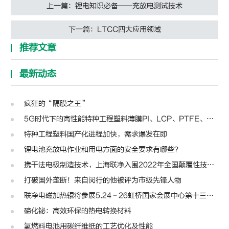
上一篇：锂电知识必备——充放电测试技术
下一篇：LTCC四大应用领域
推荐文章
最新动态
疯狂的“隔膜之王”
5G时代下的高性能特种工程塑料薄膜PI、LCP、PTFE、PPS、PEEK、PEN
特种工程塑料国产化进程加快，需求爆发在即
锂电池充放电作业和用电方面的安全要求有哪些？
携干法电极制造技术，上海联净入围2022年全国颠覆性技术创新大赛
打破国外垄断！来自闵行的他被评为市级先锋人物
联净电磁加热辊将参展5.24－26虹桥国家会展中心第十三届模切展
碲化铋：高效环保的热电转换材料
氢燃料电池用碳纤维纸的工艺优化及性能