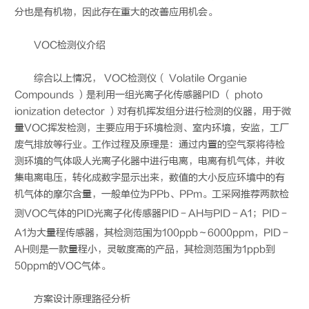
分也是有机物，因此存在重大的改善应用机会。
VOC检测仪介绍
综合以上情况， VOC检测仪（ Volatile Organie
Compounds ）是利用一组光离子化传感器PID （ photo
ionization detector ）对有机挥发组分进行检测的仪器，用于微
量VOC挥发检测，主要应用于环境检测、室内环境，安监，工厂
废气排放等行业。工作过程及原理是：通过内置的空气泵将待检
测环境的气体吸人光离子化器中进行电离，电离有机气体，并收
集电离电压，转化成数字显示出来，数值的大小反应环境中的有
机气体的摩尔含量，一般单位为PPb、PPm。工采网推荐两款检
测VOC气体的
PID光离子化传感器
PID－AH与PID－A1；PID－
A1为大量程传感器，其检测范围为100ppb～6000ppm，PID－
AH则是一款量程小，灵敏度高的产品，其检测范围为1ppb到
50ppm的VOC气体。
方案设计原理路径分析