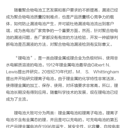
随着聚合物电池工艺发展和客户要求的不断提高，漏液已经
成为聚合物电池质量控制难点，也是产品质量核心竞争力的载
体，如何防止漏液电池产生，并可能杜绝漏液电池流出到客户
端，成为各电池厂家竞争的一个重要方面。然而，针对聚合物电
池的漏液问题，各厂家都没有有效的方法检验，开发一种能够判
断电池是否漏液的方法，对聚合物电池漏液检测有实际意义。
“锂电池”，是一类由锂金属或锂合金为负极材料、使用非
水电解质溶液的电池。1912年锂金属电池最早由Gilbert N．
Lewis提出并研究。20世纪70年代时，M． S． Whittingham
提出并开始研究锂离子电池。由于锂金属的化学特性非常活泼，
使得锂金属的加工、保存、使用，对环境要求非常高。所以，锂
电池长期没有得到应用。随着科学技术的发展，现在锂电池已经
成为了主流。
锂电池大致可分为两类：锂金属电池和锂离子电池。锂离子
电池不含有金属态的锂，并且是可以充电的。可充电电池的第五
代产品锂金属电池在1996年诞生，其安全性、比容量、自放电率