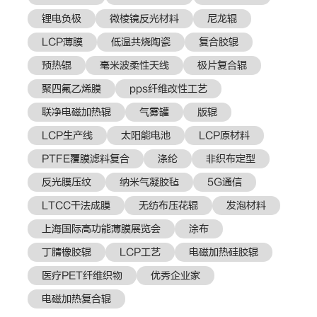
锂电负极
微棱镜反光材料
尼龙辊
LCP薄膜
低温共烧陶瓷
复合胶辊
预热辊
毫米波柔性天线
极片复合辊
聚四氟乙烯膜
pps纤维改性工艺
联净电磁加热辊
气雾罐
版辊
LCP生产线
太阳能电池
LCP原材料
PTFE覆膜滤料复合
涤纶
非织布定型
反光膜压纹
纳米气凝胶毡
5G通信
LTCC干法成膜
无纺布压花辊
发泡材料
上海国际高功能薄膜展览会
涂布
丁腈橡胶辊
LCP工艺
电磁加热硅胶辊
医疗PET纤维织物
优秀企业家
电磁加热复合辊