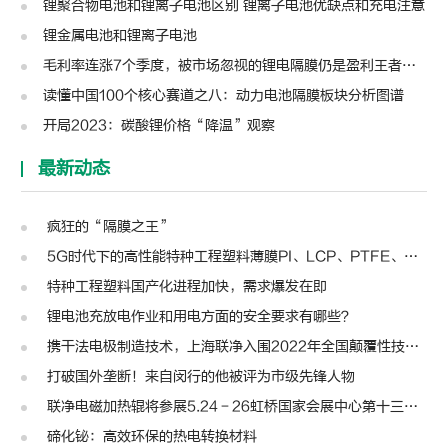
锂聚合物电池和锂离子电池区别 锂离子电池优缺点和充电注意
锂金属电池和锂离子电池
毛利率连涨7个季度，被市场忽视的锂电隔膜仍是盈利王者？| 见智研究
读懂中国100个核心赛道之八：动力电池隔膜板块分析图谱
开局2023：碳酸锂价格“降温”观察
最新动态
疯狂的“隔膜之王”
5G时代下的高性能特种工程塑料薄膜PI、LCP、PTFE、PPS、PEEK、PEN
特种工程塑料国产化进程加快，需求爆发在即
锂电池充放电作业和用电方面的安全要求有哪些？
携干法电极制造技术，上海联净入围2022年全国颠覆性技术创新大赛
打破国外垄断！来自闵行的他被评为市级先锋人物
联净电磁加热辊将参展5.24－26虹桥国家会展中心第十三届模切展
碲化铋：高效环保的热电转换材料