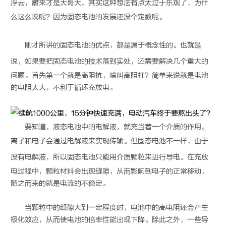
浮云，蔚来才是大哥大。其实这种想法有点太过于乐观了，为什
么这么说呢？因为
固态电池
的发展还没个定数呢。
刚才所讲的
固态电池
的优点，都是属于概念性的。也就是
说，如果要把
固态电池
的技术落到实处，还需要解决几个重大的
问题。首先第一个就是高阻抗，啥叫高阻扛？简单来说就是电池
的电阻太大，不利于循环充放电。
要知道，液态电池中的电解液，就充当着一个介质的作用。
离子和电子会通过电解液来实现传输。但
固态电池
不一样，由于
没有电解液，所以
固态电池
只能用介质颗粒来进行导电。在充放
电过程中，颗粒材料会出现缝隙，从而影响到电子的正常移动，
随之而来的就是电流的不稳定。
当颗粒中的缝隙大到一定程度时，电池中的高电阻还会产生
极化效应，从而使电池的倍率性能出现下降。除此之外，一些导