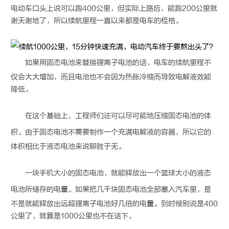
电动车口头上说可以跑400公里，但实际上路后，能跑200公里就
谢天谢地了，所以续航里程一直以来都是电车的桎梏。
如果用
固态电池
来替换锂离子电池的话，电车的续航里程不
仅会大大增加，而且电池也不会因为热胀冷缩而导致电解液效能
降低。
在这个基础上，工程师们还可以尽可能地压缩
固态电池
的体
积。由于
固态电池
不需要制作一个充满电解液的容器，所以它的
体积相比于液态电池来说聊胜于无。
一块手机大小的
固态电池
，就能释放出一个篮球大小的液态
电池所储存的电量。如果把几千块
固态电池
全部塞入汽车里，是
不是就能释放出远超锂离子电池好几倍的电量。到时候别说是400
公里了，就算是1000公里也不在话下。