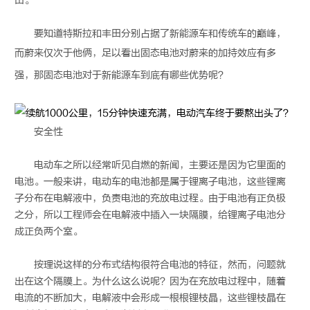
田。
要知道特斯拉和丰田分别占据了新能源车和传统车的巅峰，
而蔚来仅次于他俩，足以看出
固态电池
对蔚来的加持效应有多
强，那
固态电池
对于新能源车到底有哪些优势呢？
安全性
电动车之所以经常听见自燃的新闻，主要还是因为它里面的
电池。一般来讲，电动车的电池都是属于锂离子电池，这些锂离
子分布在电解液中，负责电池的充放电过程。由于电池有正负极
之分，所以工程师会在电解液中插入一块隔膜，给锂离子电池分
成正负两个室。
按理说这样的分布式结构很符合电池的特征，然而，问题就
出在这个隔膜上。为什么这么说呢？因为在充放电过程中，随着
电流的不断加大，电解液中会形成一根根锂枝晶，这些锂枝晶在