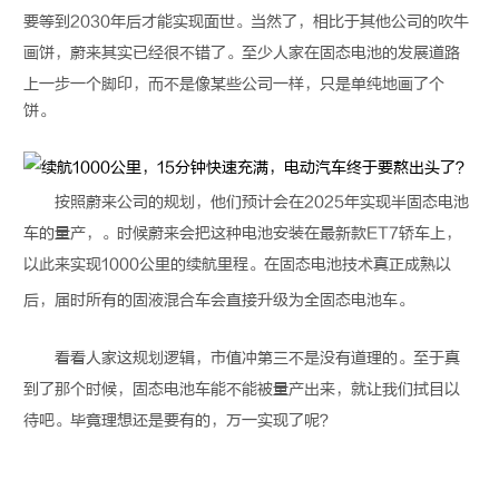
要等到2030年后才能实现面世。当然了，相比于其他公司的吹牛
画饼，蔚来其实已经很不错了。至少人家在
固态电池
的发展道路
上一步一个脚印，而不是像某些公司一样，只是单纯地画了个
饼。
按照蔚来公司的规划，他们预计会在2025年实现半
固态电池
车的量产，。时候蔚来会把这种电池安装在最新款ET7轿车上，
以此来实现1000公里的续航里程。在
固态电池
技术真正成熟以
后，届时所有的固液混合车会直接升级为全
固态电池
车。
看看人家这规划逻辑，市值冲第三不是没有道理的。至于真
到了那个时候，
固态电池
车能不能被量产出来，就让我们拭目以
待吧。毕竟理想还是要有的，万一实现了呢？