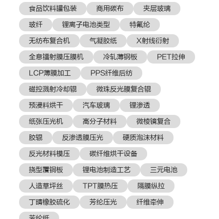
食品饮料罐包装
商用碳布
夹层玻璃
玻纤
锂离子电池类型
特氟纶
无纺布复合机
气凝胶纸
X射线衍射
全息镭射膜压膜机
冷轧薄钢板
PET拉伸
LCP薄膜加工
PPS纤维后纺
磁控溅射冷却辊
微珠反光膜复合辊
预浸料烘干
汽车玻璃
锂渗透
纸张压光机
高分子材料
微棱镜复合
胶辊
反渗透膜压光
硬质泡沫材料
反光材料模压
碳纤维烘干设备
挠型覆铜板
锂电池制造工艺
三元电池
人造草坪丝
TPT膜热压
隔膜纵拉
丁晴橡胶硫化
芳纶压光
纤维牵伸
芳纶纸