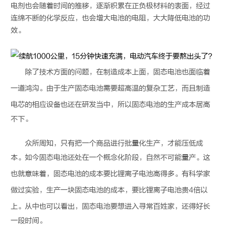
电剂也会随着时间的推移，逐渐积累在正负极材料的表面，经过
连绵不断的化学反应，也会增大电池的电阻，大大降低电池的功
效。
除了技术方面的问题，在制造成本上面，
固态电池
也面临着
一道鸿沟。由于生产
固态电池
需要超高温的复杂工艺，而且制造
电芯的相应设备也还在研发当中，所以
固态电池
的生产成本居高
不下。
众所周知，只有把一个商品进行批量化生产，才能压低成
本。如今
固态电池
还处在一个概念化阶段，自然不可能量产。这
也就意味着，
固态电池
的成本要比锂离子电池高得多。有科学家
做过实验，生产一块
固态电池
的成本，要比锂离子电池贵4倍以
上。从中也可以看出，
固态电池
要想进入寻常百姓家，还得好长
一段时间。