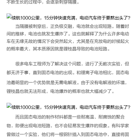
不断生长的过程中，会逐渐刺穿隔膜。
当隔膜被刺穿后，正负极交融，电池就会出现短路。随着时
间的推移，电池也就发生爆炸了。这也就解释了为什么许多电动
车在无缘无故的情况下会突然起火，尤其是在充放电的时候起火
的概率最大，其本质原因就是锂枝晶导致的电池短路。
很多电车工程师为了解决这个问题，进行了无数次实验，但
都无济于事，直到
固态电池
的出现。和锂离子电池相比，
固态电
池
最明显的一个优势就是无需电解液。由于没有电解液的环境，
锂枝晶也就无法形成，电池爆炸的概率也就大幅减少了。
而且
固态电池
的制作材料都是一些耐高温、耐腐蚀的聚合
物，即便出现电池短路，也不会轻易发生爆炸的现象。有科学家
曾做过一个实验，他们将一根钢针插入到
固态电池
中，直接将
固