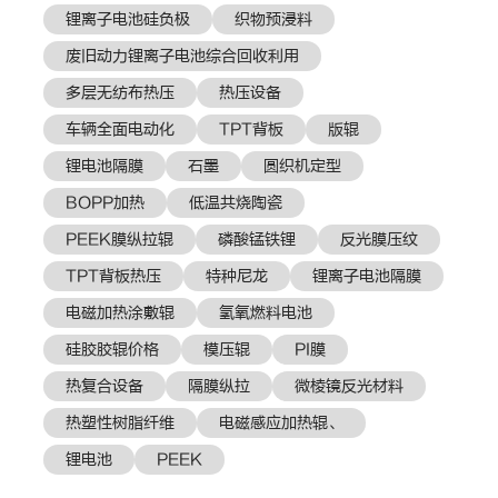
锂离子电池硅负极
织物预浸料
废旧动力锂离子电池综合回收利用
多层无纺布热压
热压设备
车辆全面电动化
TPT背板
版辊
锂电池隔膜
石墨
圆织机定型
BOPP加热
低温共烧陶瓷
PEEK膜纵拉辊
磷酸锰铁锂
反光膜压纹
TPT背板热压
特种尼龙
锂离子电池隔膜
电磁加热涂敷辊
氢氧燃料电池
硅胶胶辊价格
模压辊
PI膜
热复合设备
隔膜纵拉
微棱镜反光材料
热塑性树脂纤维
电磁感应加热辊、
锂电池
PEEK