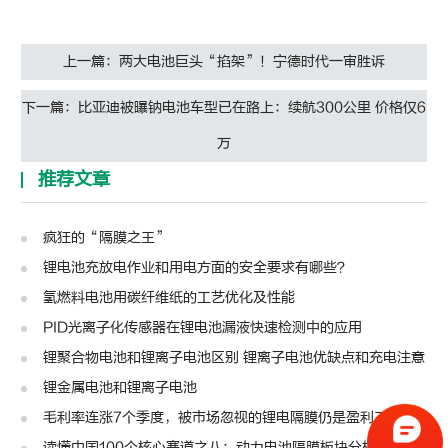
上一篇：两大电池巨头“掐架”！宁德时代一审胜诉
下一篇：比亚迪被曝钠电池车型已在路上：续航300公里 价格仅6
万
推荐文章
疯狂的“隔膜之王”
锂电池充放电作业和用电方面的安全要求有哪些？
氢燃料电池用碳纤维纸的工艺优化及性能
PID光离子化传感器在锂电池漏液快速检测中的应用
锂聚合物电池和锂离子电池区别 锂离子电池优缺点和充电注意
锂金属电池和锂离子电池
毛利率连涨7个季度，被市场忽视的锂电隔膜仍是盈利王者？| 见智研究
读懂中国100个核心赛道之八：动力电池隔膜板块分析图谱