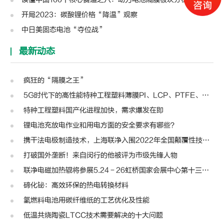
开局2023：碳酸锂价格“降温”观察
中日美固态电池“夺位战”
最新动态
疯狂的“隔膜之王”
5G时代下的高性能特种工程塑料薄膜PI、LCP、PTFE、PPS、PEEK、PEN
特种工程塑料国产化进程加快，需求爆发在即
锂电池充放电作业和用电方面的安全要求有哪些？
携干法电极制造技术，上海联净入围2022年全国颠覆性技术创新大赛
打破国外垄断！来自闵行的他被评为市级先锋人物
联净电磁加热辊将参展5.24－26虹桥国家会展中心第十三届模切展
碲化铋：高效环保的热电转换材料
氢燃料电池用碳纤维纸的工艺优化及性能
低温共烧陶瓷LTCC技术需要解决的十大问题