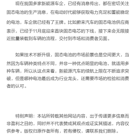
现在我国多家新能源车企，已经有消息传出，都在密切关注
固态电池
的生产消息，在电动时代能够获取电力充足和蓄能稳定
的电池，车企就已经有了王牌。比如蔚来汽车的
固态电池
供应商
表示，已经于11月底迎来首块固态电芯的下线，接下来会无限接
近批量装载到车辆的流程，交付到市场和消费者见面。
如果技术不断升级，
固态电池
的市场前景也是空间更大，当
然因为车辆种类特点不同，并非一种优点明显的电池，就适用多
种车辆，所以从这点来看，新能源汽车的续航上限在不断追求突
破，但是哪种电池最后成为行业龙头，还需要市场的检验和消费
者的认可。
特别声明：本站所转载其他网站内容，出于传递更多信息而
非盈利之目的，同时并不代表赞成其观点或证实其描述，内容仅
供参考。版权归原作者所有，若有侵权，请联系我们删除。