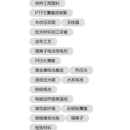
特种工程塑料
PTFE覆膜滤袋复
木纹压花辊
无枝晶
反光材料加工设备
涂布工艺
锂离子电池导电剂
PEEK薄膜
锂金属电池基底
热压光
造纸压光辊
水系电池
钠硫电池
电磁加热辊高温线
高性能纤维
彩钢板覆膜
微棱镜导光板
锂离子
相变材料