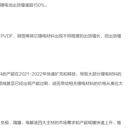
锂电池
出货增速超150%。
PVDF、铜箔等其它
锂电
材料出现不同程度的出货增长，但出货增
料的产能在2021-2022年快速扩充和释放，导致大部分
锂电
材料的
领域甚至已经出现产能过剩，进而带动相关
锂电
材料的价格从高位大
、负极、隔膜、电解液四大主材的市场需求和产能规模快速上升，推