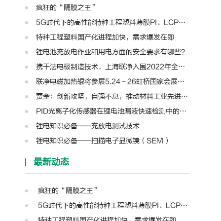
疯狂的“隔膜之王”
5G时代下的高性能特种工程塑料薄膜PI、LCP、PTFE、PPS、PEEK、PEN
特种工程塑料国产化进程加快，需求爆发在即
锂电池充放电作业和用电方面的安全要求有哪些？
携干法电极制造技术，上海联净入围2022年全国颠覆性技术创新大赛
联净电磁加热辊将参展5.24－26虹桥国家会展中心第十三届模切展
贾奎：创新攻坚，自强不息，推动材料工业先进装备迈向新高度 | 高转先锋人物
PID光离子化传感器在锂电池漏液快速检测中的应用
锂电知识必备——充放电测试技术
锂电知识必备——扫描电子显微镜（SEM）
最新动态
疯狂的“隔膜之王”
5G时代下的高性能特种工程塑料薄膜PI、LCP、PTFE、PPS、PEEK、PEN
特种工程塑料国产化进程加快，需求爆发在即