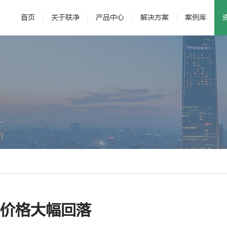
首页
关于联净
产品中心
解决方案
案例库
· 公司介绍
· 电磁加热辊
· 发展历程
· 新能源
· 辊压机
· 研发与专利
· 新材料
·
材料价格大幅回落