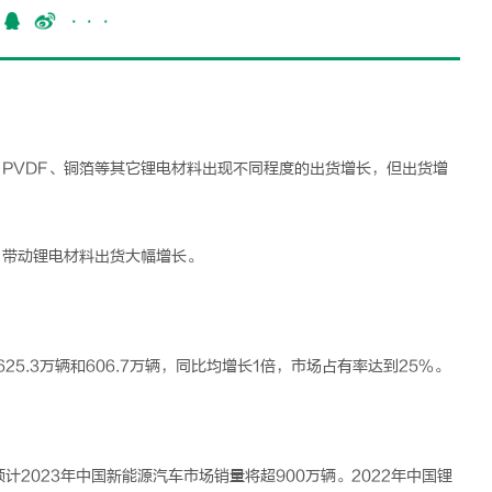
···
PVDF、铜箔等其它
锂电
材料出现不同程度的出货增长，但出货增
，带动
锂电
材料出货大幅增长。
25.3万辆和606.7万辆，同比均增长1倍，市场占有率达到25%。
预计2023年中国新能源汽车市场销量将超900万辆。2022年中国
锂