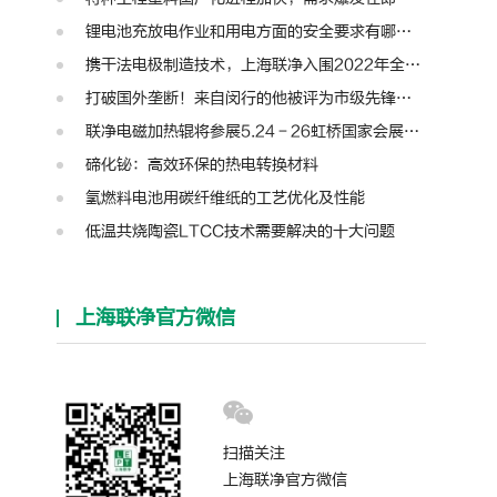
锂电池充放电作业和用电方面的安全要求有哪些？
携干法电极制造技术，上海联净入围2022年全国颠覆性技术创新大赛
打破国外垄断！来自闵行的他被评为市级先锋人物
联净电磁加热辊将参展5.24－26虹桥国家会展中心第十三届模切展
碲化铋：高效环保的热电转换材料
氢燃料电池用碳纤维纸的工艺优化及性能
低温共烧陶瓷LTCC技术需要解决的十大问题
上海联净官方微信
扫描关注
上海联净官方微信