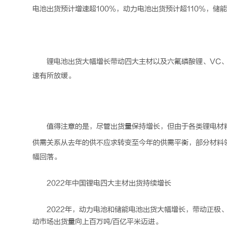
电池
出货预计增速超100%，动力电池出货预计超110%，储能
锂电池
出货大幅增长带动四大主材以及六氟磷酸锂、VC、
速有所放缓。
值得注意的是，尽管出货量保持增长，但由于各类
锂电
材
供需关系从去年的供不应求转变至今年的供需平衡，部分材料
幅回落。
2022年中国
锂电
四大主材出货持续增长
2022年，动力电池和储能电池出货大幅增长，带动正极
动市场出货量向上百万吨/百亿平米迈进。