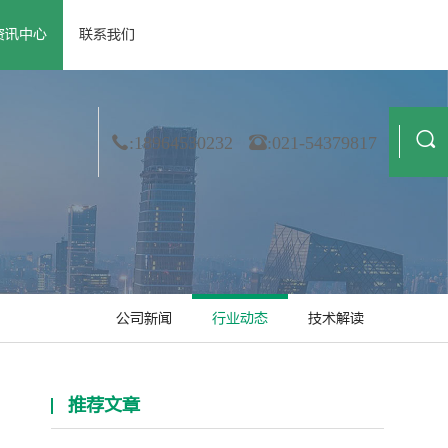
资讯中心
联系我们
 资质荣誉
· 公司新闻
· 膜材料
· 合作伙伴
· 行业动态
· 非织造
· 造纸
· 技术解读
· 金属箔
· 纺织业
:18964530232
:021-54379817
公司新闻
行业动态
技术解读
推荐文章