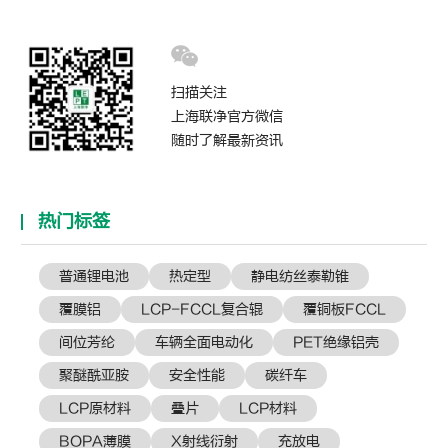
扫描关注
上海联净官方微信
随时了解最新资讯
热门标签
普通锂电池
热定型
静电纺丝泰勒锥
覆膜铝
LCP-FCCL复合辊
覆铜板FCCL
间位芳纶
车辆全面电动化
PET绝缘铝壳
聚醚酰亚胺
安全性能
碳纤车
LCP原材料
叠片
LCP材料
BOPA薄膜
X射线衍射
充放电