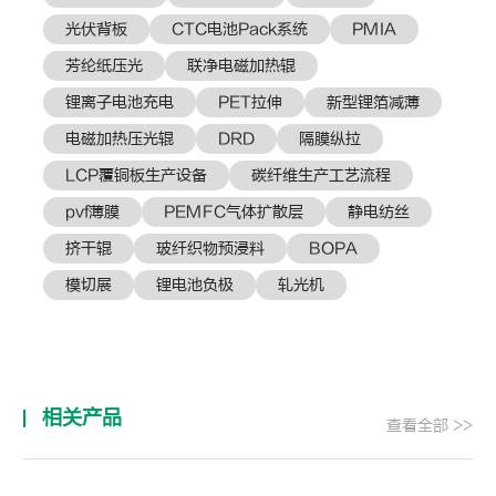
光伏背板
CTC电池Pack系统
PMIA
芳纶纸压光
联净电磁加热辊
锂离子电池充电
PET拉伸
新型锂箔减薄
电磁加热压光辊
DRD
隔膜纵拉
LCP覆铜板生产设备
碳纤维生产工艺流程
pvf薄膜
PEMFC气体扩散层
静电纺丝
挤干辊
玻纤织物预浸料
BOPA
模切展
锂电池负极
轧光机
相关产品
查看全部 >>