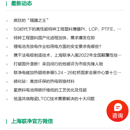
最新动态
疯狂的“隔膜之王”
5G时代下的高性能特种工程塑料薄膜PI、LCP、PTFE、PPS、PEEK、PEN
特种工程塑料国产化进程加快，需求爆发在即
锂电池充放电作业和用电方面的安全要求有哪些？
携干法电极制造技术，上海联净入围2022年全国颠覆性技术创新大赛
打破国外垄断！来自闵行的他被评为市级先锋人物
联净电磁加热辊将参展5.24－26虹桥国家会展中心第十三届模切展
碲化铋：高效环保的热电转换材料
氢燃料电池用碳纤维纸的工艺优化及性能
低温共烧陶瓷LTCC技术需要解决的十大问题
上海联净官方微信