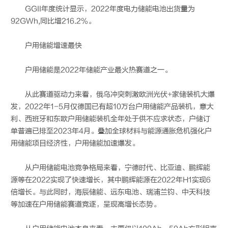
GGII年度统计显示，2022年度电力储能电池出货量为
92GWh,同比增216.2%。
户用储能增速最快
户用储能是2022年储能产业最火热赛道之一。
从此赛道驱动力来看，俄乌冲突刺激欧洲光伏+家储装机大爆
发，2022年1-5月仅德国已有超10万台户用储能产品装机，意大
利、西班牙和东欧户用储能装机全年处于供不应求状态，户储订
单普遍已排至2023年4月。叠加全球材料与能源通胀危机强化户
用储能项目经济性，户用储能加速爆发。
从户用储能电池竞争格局来看，宁德时代、比亚迪、鹏辉能
源等在2022实现了快速增长，其中鹏辉能源在2022年H1实现6
倍增长。与此同时，海辰储能、远东电池、瑞浦兰钧、中天科技
等加速在户用储能赛道竞逐，呈现高增长态势。