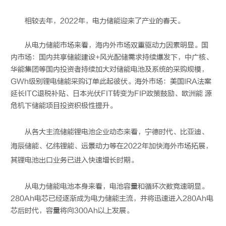
相较去年，2022年，电力储能迎来了产业的春天。
从电力储能市场来看，海内外市场双重驱动力因素明显。国
内市场：国内共享储能建设+风光配储需求持续爆发下，中广核、
华能集团等国内投资者持续加大对储能电池及系统的采购规模，
GWh级别锂电储能采购订单此起彼伏。海外市场：美国IRA法案
延长ITC退税补贴、日本光伏FIT转变为FIP政策鼓励、欧洲能 源
危机下储能项目投资积极性提升。
从各大主流储能
锂电池
企业动态来看，宁德时代、比亚迪、
海辰储能、亿纬锂能、远景动力等在2022年加快海外市场拓展，
其
锂电池
出口业务已进入快速增长时期。
从电力储能电池本身来看，电池容量和循环次数竞速明显。
280Ah电芯已经逐渐成为电力储能主流，并将迅速进入280Ah电
芯后时代，容量将向300Ah以上发展。