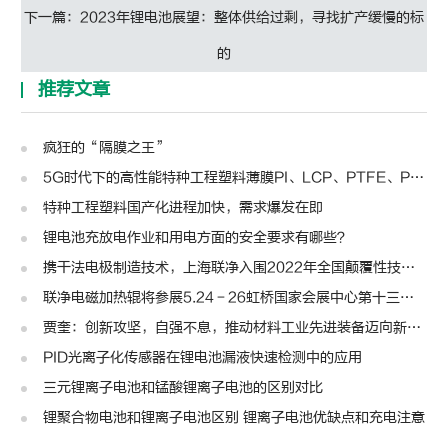
下一篇：2023年锂电池展望：整体供给过剩，寻找扩产缓慢的标
的
推荐文章
疯狂的“隔膜之王”
5G时代下的高性能特种工程塑料薄膜PI、LCP、PTFE、PPS、PEEK、PEN
特种工程塑料国产化进程加快，需求爆发在即
锂电池充放电作业和用电方面的安全要求有哪些？
携干法电极制造技术，上海联净入围2022年全国颠覆性技术创新大赛
联净电磁加热辊将参展5.24－26虹桥国家会展中心第十三届模切展
贾奎：创新攻坚，自强不息，推动材料工业先进装备迈向新高度 | 高转先锋人物
PID光离子化传感器在锂电池漏液快速检测中的应用
三元锂离子电池和锰酸锂离子电池的区别对比
锂聚合物电池和锂离子电池区别 锂离子电池优缺点和充电注意