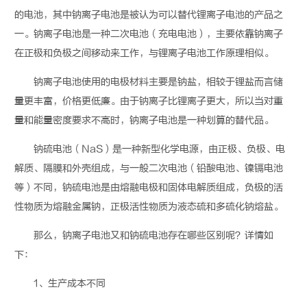
的
电池
，其中
钠离子电池
是被认为可以替代锂离子电池的产品之
一。钠离子电池是一种二次电池（
充电
电池），主要依靠钠离子
在正极和负极之间移动来工作，与锂离子电池工作原理相似。
钠离子电池使用的电极
材料
主要是钠盐，相较于锂盐而言储
量更丰富，价格更低廉。由于钠离子比锂离子更大，所以当对重
量和能量密度要求不高时，钠离子电池是一种划算的替代品。
钠硫电池（NaS）是一种新型化学电源，由正极、负极、电
解质、隔膜和外壳组成，与一般二次电池（铅酸电池、镍镉电池
等）不同，钠硫电池是由熔融电极和固体电解质组成，负极的活
性物质为熔融金属钠，正极活性物质为液态硫和多硫化钠熔盐。
那么，钠离子电池又和钠硫电池存在哪些区别呢？详情如
下：
1、生产成本不同