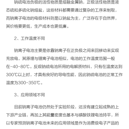
钠硫电池负极的活性物质是熔融金属钠，正极活性物质是液
态硫和多硫化钠熔盐，这些材料都需要通过复杂的工序来制取，
而钠离子电池的电极材料则是以钠盐为主，广泛存在于自然界，
其价格要更低，生产成本也更低廉。
2、工作温度不同
钠离子电池主要是依靠钠离子在正负极之间来回移动来实现
充放电，其原理与锂离子电池相似，电池的工作温度范围一般
在-40-80℃。反观钠硫电池所用的电解质材料，只有在温度达到
300℃以上时，才具有良好的导电性能，因此钠硫电池的正常工作
温度为300-350℃。
3、应用领域不同
目前钠离子电池仍然处于实验阶段，还没有建立起成熟的上
下游产业链，再加上其能量密度也基本与
磷酸铁锂电池
持平，所
以专家预测钠离子电池未来的应用领域是作为消费级电子产品的