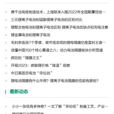
携干法电极制造技术，上海联净入围2022年全国颠覆性技术创新大赛
三元锂离子电池和锰酸锂离子电池的区别对比
锂聚合物电池和锂离子电池区别 锂离子电池优缺点和充电注意
锂金属电池和锂离子电池
毛利率连涨7个季度，被市场忽视的锂电隔膜仍是盈利王者？| 见智研究
读懂中国100个核心赛道之八：动力电池隔膜板块分析图谱
疯狂的“隔膜之王”
开局2023：碳酸锂价格“降温”观察
中日美固态电池“夺位战”
锂电池隔膜有什么作用？锂离子电池隔膜的性能有哪些？
最新动态
小小一张纸有多神奇？一文了解“芳纶纸”制备工艺、产业链及主要应用