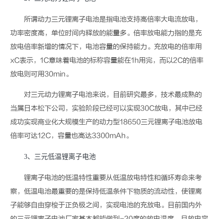
所谓动力
三元锂
离子电池是指电池支持高倍率大电流放电，
功率密度高，单位时间内释放的能量多。倍率放电能力指的是充
放电倍率新增的情况下，电池容量的保持能力。充放电的倍率用
xC表示，1C意味着电池的标称容量能在1h用完，而以2C的倍率
放电则可用30min。
对三元动力锂离子电池来说，目前研究最多，技术最成熟的
当属日本松下公司，实验阶段已经可以实现30C放电，其中已经
成功实现商业化大规模生产的动力型18650三元锂离子电池放电
倍率可达12C，容量也高达3300mAh。
3、三元低温锂离子电池
锂离子电池的低温特性重要从低温放电特性和循环寿命来考
察，低温电池最重要的是保持低温条件下物质的流动性，使锂离
子能够自由穿梭于正负极之间，实现电池的充放电。目前国内外
的三元锂离子电池厂家基本都能做到-20度的放电温度，且放电容