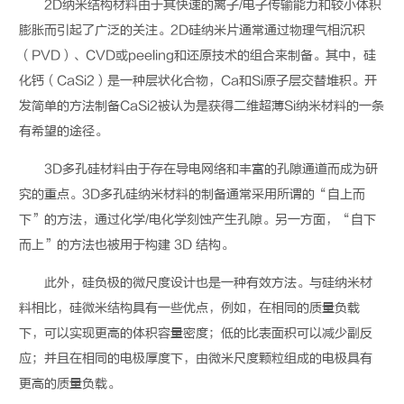
2D
纳米结构材料由于其快速的离子
/
电子传输能力和较小体积
膨胀而引起了广泛的关注。
2D
硅纳米片通常通过物理气相沉积
（
PVD
）、
CVD
或
peeling
和还原技术的组合来制备。其中，硅
化钙（
CaSi2
）是一种层状化合物，
Ca
和
Si
原子层交替堆积。开
发简单的方法制备
CaSi2
被认为是获得二维超薄
Si
纳米材料的一条
有希望的途径。
3D
多孔硅材料由于存在导电网络和丰富的孔隙通道
而
成为研
究的重点。
3D
多孔硅纳米材料的制备通常采用所谓的
“
自上而
下
”
的方法，通过化学
/
电化学刻蚀产生孔隙。另一方面，
“
自下
而上
”
的方法也被用于构建
3D
结构。
此外，硅负极的微尺度设计也是一种有效方法。与硅纳米材
料相比，硅微米结构具有一些优点，例如，在相同的质量负载
下，可以实现更高的体积容量密度；低的比表面积可以减少副反
应；并且在相同的电极厚度下，由微米尺度颗粒组成的电极具有
更高的质量负载。