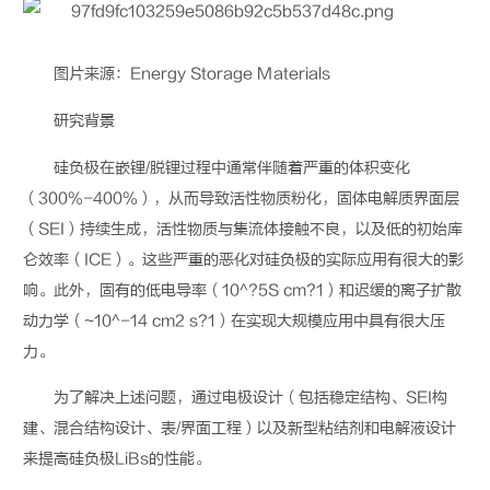
图片来源：
Energy Storage Materials
研究背景
硅
负
极在
嵌锂
/
脱锂过程中
通常伴随着
严重的体积变化
（
300
%
-400%
）
，从而导致活性物质粉化，固体电解质界面
层
（
SEI
）持续生成
，活性
物质
与
集流体
接触
不良
，以及低的初始库
仑效率
（
ICE
）
。这些严重
的
恶化对硅
负
极的实际应用有很大的影
响。此外，固有的低电导率
（
10
^
?5
S cm?1
）
和迟缓的离子扩散
动力学
（
~
10
^
-14 cm2 s?1
）在
实现大规模
应
用
中具有
很大
压
力。
为了解决上述问题，通过电极设计（包括稳定结构、
SEI
构
建、混合结构设计、表
/
界面工程）以及新型粘结剂和电解液设计
来提高硅负极
LiBs
的性能。