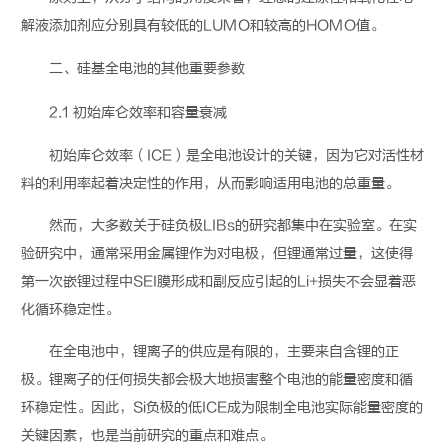
解液添加剂应分别具有较低
的
LUMO
和较高的
HOMO
值
。
二、硅基全电池的其他重要参数
2.1
初始库仑效率和容量衰减
初始库仑效率（
ICE
）是全电池设计的关键，因为它对活性材
料的利用率起着决定性的作用，从而影响适用电池的总重量。
然而，大多数关于硅负极
LIBs
的研究都集中在实验室。在实
验研究中，通常采用金属锂作为对电极，但锂通常过量，这使得
第一次嵌锂过程中
SEI
膜形成和副反应引起的
Li+
损失不会显着恶
化循环稳定性。
在全电池中，锂离子的供应是有限的，主要来自含锂的正
极。锂离子的任何损失都会极大地损害整个电池的能量密度和循
环稳定性。因此，
Si
负极的低
ICE
成为限制全电池实际能量密度的
关键因素，也是当前研究的重点和难点。