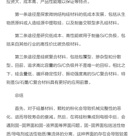
投资大、成本高、产品性能难以保证等特点。
第一条途径是探索微纳结构硅材料的低成本发展，包括从生
物质原料或人造硅源中提取硅，以及制备交联型多孔硅材料。
第二条途径是研究低成本、高性能碳用于制备
Si/C
负极，包
括来自其他行业的高性价比碳负极材料。
第三条途径是硅碳复合材料，包括包覆型、掺杂型和分散
型。目前，追求高比容量的
Si/C
负极并不是唯一的目标。相比之
下，硅含量低、循环稳定性好、振动强度高的
Si/C
复合材料，特
别是
Si/
石墨
/C
复合材料具有更好的应用前景。
总结
首先，对于硅基材料，颗粒的粉化会导致机械完整性的恶
化，进而导致寿命的衰减。然后，在将硅粉集成到电极中后，会
遇到固
-
固界面和固
-
液界面等界面问题。固
-
固界面包括活性物
质
/
导电剂或活性物质
/
集流体的分离，这种界面的存在会导致较差