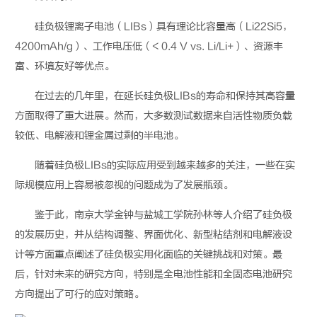
硅负极
锂离子电池
（
LIBs
）
具有理论比容量高
（
Li22Si5
，
4200mAh/g
）
、工作电
压
低
（
< 0.4 V vs. Li/Li+
）
、
资
源丰
富
、环境友好
等优点
。
在过去的
几
年
里
，在延长硅
负极
LIBs
的寿命和保持其高容量
方面取得了重大进展。然而，大多数测试数据来自活性物质负载
较低、电解液和锂金属过剩的半
电池
。
随着硅
负
极
LIBs
的实际应用受到越来越多的关注，一些在实
际规模
应用
上容易被忽视的
问题
成为了
发展
瓶颈。
鉴于此
，
南京大学金钟与盐城工学院孙林等人
介绍了硅
负
极
的发展历史，并从结构调整、界面
优化
、新型粘结剂和电解液设
计等方面重点阐述了硅
负
极实用化面临的关键挑战和对策。最
后，针对未来的研究方向，特别是全电池性能和全固态电池研究
方向提出了可行的应对策略。