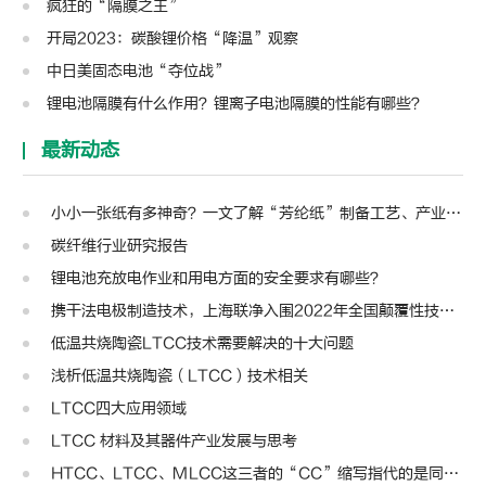
疯狂的“隔膜之王”
开局2023：碳酸锂价格“降温”观察
中日美固态电池“夺位战”
锂电池隔膜有什么作用？锂离子电池隔膜的性能有哪些？
最新动态
小小一张纸有多神奇？一文了解“芳纶纸”制备工艺、产业链及主要应用
碳纤维行业研究报告
锂电池充放电作业和用电方面的安全要求有哪些？
携干法电极制造技术，上海联净入围2022年全国颠覆性技术创新大赛
低温共烧陶瓷LTCC技术需要解决的十大问题
浅析低温共烧陶瓷（LTCC）技术相关
LTCC四大应用领域
LTCC 材料及其器件产业发展与思考
HTCC、LTCC、MLCC这三者的“CC”缩写指代的是同一种含义不？