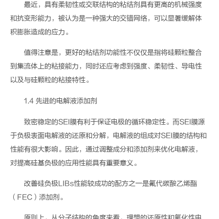
最近
，具有
柔韧
性或交联结构的粘结剂具有更高的机械强度
和抗
变形
能
力
，被认为是一
种
强大的交
错
网络，可以显著缓解体
积膨胀造成的应力。
值得
注意
是
，
更好的粘结剂功能性不仅仅是指将硅颗粒整合
到
集流体上
的粘接能力，同时还应考虑到强度、柔韧性、导电性
以及与硅颗粒的粘接特性
。
1.4
先进的电解液添加剂
致密稳定的
SEI
膜有利于保证电极的循环稳定性。
而
SEI
膜源
于负极表面电解液的还原和分解
，
电解液的组成对
SEI
膜的结构和
性能有很大影响。因此，通过调整成分和添加剂来优化电解液，
对提高硅基负极的应用性能具有重要意义。
改善硅
负
极
LIBs
性能
较
成功的配方之一是氟
代
碳酸乙烯酯
（
FEC
）
添加剂。
原则上，从分子结构的角度来看，理想的还原性和氧化性电