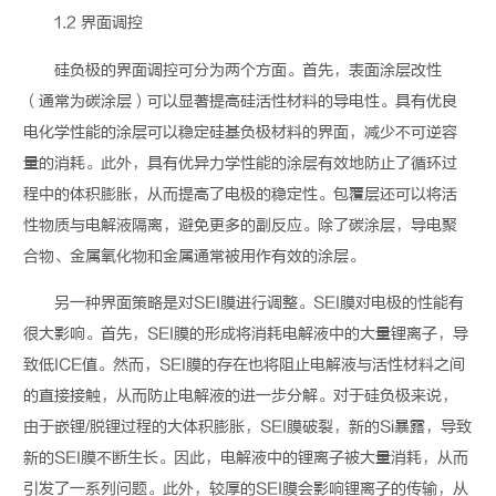
1.2
界面调控
硅
负
极的界面
调控
可分为两个方面。首先，表面涂层改性
（
通常
为
碳涂层
）
可以显著提高硅活性材料的导电性。具有优良
电化学性能的涂层可以稳定硅基负极材料的界面，减少不可逆容
量的消耗。此外，具有优异力学性能的涂层有效地防止了循环过
程中的体积膨胀，从而提高了电极的稳定性。包覆层还可以将活
性物质与电解液隔离，避免更多的副反应。除了碳
涂层
，导电聚
合物、金属氧化物和金属通常被用作有效的涂层。
另一种
界面
策略是对
SEI
膜进行调
整
。
SEI
膜对电极的性能有
很大影响。首先，
SEI
膜的形成将消耗电解液中的大量锂离子，导
致低
ICE
值。然而，
SEI
膜的存在也将阻止电解液与活性材料之间
的直接接触，从而防止电解液的进一步分解。对于硅
负
极来说，
由于
嵌
锂
/
脱锂过程的大体积膨胀，
SEI
膜破裂，新的
Si
暴露，
导致
新的
SEI
膜不断生长。因此，电解液中的锂离子被大量消耗，从而
引发了一系列问题。此外，较厚的
SEI
膜会影响锂离子的传输，从