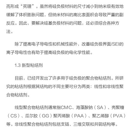
而形成
“
死锂
”
。虽然将硅负极材料的尺寸减小到纳米级有效地
缓解了体积膨胀问题，但纳米材料的高比表面积会导致严重的副
反应。因此，要解决硅基负极材料的问题，还必须综合各种方
法。
除了提高电子导电性和机械性能外，改善硅
负
极界面
/SEI
的
离子导电性也有助于提高硅
负
极的电化学性能。
1.3
新型粘结剂
目前，已经开发出了许多用于硅
负
极的聚合物粘结剂
。
所研
究的粘结剂根据其结构的不同主要可分为两类
：
线性和非线性聚
合物粘结剂。
线型聚合物粘结剂通常指
CMC
、海藻酸钠
（
SA
）
、壳聚糖
（
CS
）
、瓜尔胶
（
GG
）
聚丙烯酸
（
PAA
）
、聚乙烯醇
（
PVA
）
等。非线性聚合物粘结剂包括支
链
、三维交联和共轭结构等。