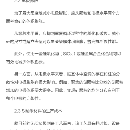
2.2
电极膨胀
为了最大限度地减小电极膨胀，应从颗粒和电极水平两个方
面考察硅的体积膨胀。
从颗粒水平看，应抑制重复循环过程中的粉化和破裂。减小
硅的尺寸或建立夹层可以显著缓解体积膨胀，提高抗断裂性能。
此外，使用一些硅氧化物（
SiOx
）或硅金属合金化合物可以
有效地减少体积膨胀。
另一方面，从电极水平来看，硅基体中空洞的存在和硅的分
散性对电极膨胀有很大影响。例如，聚集的
Si
颗粒比分散的
Si
颗粒
增加的电极体积要大得多。因此，实现硅颗粒的均匀分布有利于
整个电极的完整性。
2.3 Si
纳米材料的生产成本
就目前的
Si/C
负极制备工艺而言，该工艺具有耗时长、设备