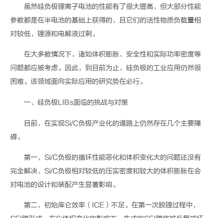
虽然硅负极锂离子电池的性能有了很大提高，但大部分性能
参数都是在半电池的基础上获得的，且它们的活性物质负载量相
对较低，锂源和电解液过剩。
在大多数情况下，诸如体积膨胀、安全性和实际功率密度等
问题都应被考虑。因此，到目前为止，硅负极的工业应用仍然很
困难。该领域面向实际应用的研究势在必行。
一、硅负极
LIBs
面临的挑战与对策
目前，在实现
Si/C
负极产业化的道路上仍然存在几个主要障
碍。
第一，
Si/C
负极的循环性能恶化和体积变化大的问题还没有
完全解决，
Si/C
负极相对较低的压实密度和较大的体积膨胀在会
对电池的设计和装配产生显著影响。
第二，
初始库仑效率（
ICE
）不足。在第一次脱锂过程中，