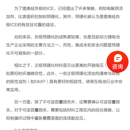
为了提高硅负极的
ICE
，已经提出了许多策略，例如电解质添
加剂、比表面积控制和预锂化。其中，预锂化被认为是提高硅负
极
ICE
的有效且可靠的途径。
总的来说，负极预锂化的成熟度较高，也是目前
动力锂电池
生产企业采用的主要方法之一。然而，高成本和安全问题是预锂
化不可避免的一部分。
相比之下，正极预锂化材料显示出更高的开路电压（
> 1 V
）
和更好的环境稳定性。此外，一些正极预锂化添加剂通常与现有
的极性溶剂（如
NMP
）具有更好的相容性，使其在电池行业中非
常实用。
另一方面，除了不可逆容量损失外，还需要确认可逆容量损
失。对于可逆容量损失，需要包括材料工程在内的综合策略，以
抑制循环过程中重新暴露表面的连续副反应。