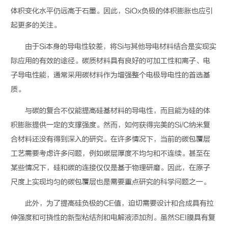
体积变化水平仍远高于石墨。因此，
SiOx
负极的体积膨胀也应引
起更多的关注。
由于
Si
本身的导电性较差，将
Si
与其他导电材料结合是实现实
际应用的有效的途径。碳质材料具有良好的可加工性和离子、电
子导电性能，通常采用碳材料作为增强整个电极导电性的首选基
质。
与碳的复合不仅能提高硅基材料的导电性，而且能为硅的体
积膨胀提供一定的支撑强度。然而，如何获得完美的
Si/C
纳米复
合材料还没有得到深入的研究。在许多情况下，当前的碳包覆层
工艺需要考虑许多问题，例如碳层厚度不均匀和不连续。甚至在
某些情况下，硅和碳的连接仅仅是基于物理研磨。因此，在原子
尺度上实现均匀的碳包覆层也是需要重点研究的科学问题之一。
此外，为了提高硅负极的
CE
值，迫切需要设计和合成具有拉
伸强度和可挠性的新型粘结剂和电解液添加剂。虽然
SEI
膜具有复