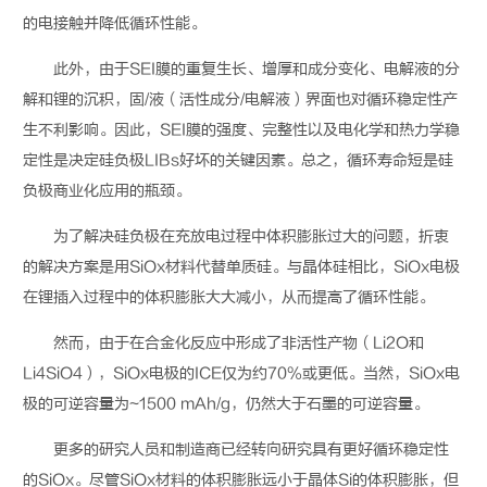
的电接触并降低循环性能。
此外，由于
SEI
膜的重复生长、增厚和成分变化、电解液的分
解和锂的沉积，固
/
液（活性成分
/
电解液）界面也对循环稳定性产
生不利影响。因此，
SEI
膜的强度、完整性以及电化学和热力学稳
定性是决定硅负极
LIBs
好坏的关键因素。总之，循环寿命短是硅
负极商业化应用的瓶颈。
为了解决硅负极在充放电过程中体积膨胀过大的问题，折衷
的解决方案是用
SiOx
材料代替单质硅。与晶体硅相比，
SiOx
电极
在锂插入过程中的体积膨胀大大减小，从而提高了循环性能。
然而，由于在合金化反应中形成了非活性产物（
Li2O
和
Li4SiO4
），
SiOx
电极的
ICE
仅为约
70%
或更低。当然，
SiOx
电
极的可逆容量为
~1500 mAh/g
，仍然大于石墨的可逆容量。
更多的研究人员和制造商已经转向研究具有更好循环稳定性
的
SiOx
。尽管
SiOx
材料的体积膨胀远小于晶体
Si
的体积膨胀，但