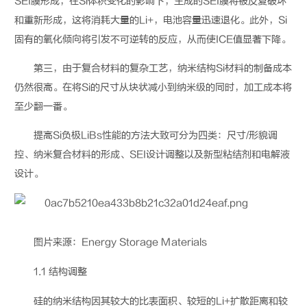
SEI
膜形成，在
Si
体积变化的影响下，生成的
SEI
膜将被反复破坏
和重新形成，这将消耗大量的
Li+
，电池容量迅速退化。此外，
Si
固有的氧化倾向将引发不可逆转的反应，从而使
ICE
值显著下降。
第三，
由于复合
材料
的复杂工艺，纳米结构
Si
材料的制备成本
仍然很高。在将
Si
的尺寸从块状减小到纳米级的同时，加工成本将
至少翻一番。
提高
Si
负极
LiBs
性能的方法大致可分为四类：尺寸
/
形貌调
控、纳米复合材料的形成、
SEI
设计调整以及新型粘结剂和电解液
设计。
图片来源：
Energy Storage Materials
1.1
结构调整
硅的纳米结构因其较大的比表面积、较短的
Li+
扩散距离和较