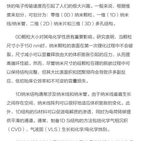
快的电子传输速度而引起了人们的极大兴趣。一般来说，根据维
度来划分，可划分为：零维（
0D
）纳米颗粒、一维（
1D
）纳米
线
/
纳米管、二维（
2D
）纳米片和三维（
3D
）多孔结构。
0D
颗粒大小对其电化学性质有重要影响。研究表明，当颗粒
尺寸小于
150 nm
时，纳米颗粒的表面在第一次锂化过程中不会破
裂。尺寸减小可以显着释放由大的体积膨胀引起的应力，从而提
高循环性能。然而，尽管纳米尺寸的硅颗粒在锂的脱嵌过程中可
以保持结构完整，但其大比表面积和团聚倾向会导致许多副反
应、低初始库仑效率和不可逆的容量损失。
1D
纳米结构通常涉及纳米线和纳米管。由于纳米线垂直生长
之间存在空间，纳米线阵列可以很好地适应体积膨胀的变化。此
外，
1D
结构的
Si
材料可以促进电解质的渗透，同时为电荷转移提
供平滑的通道。通常，制备
1D Si
结构的方法包括化学气相沉积
（
CVD
）、气液固（
VLS
）生长和化学
/
电化学蚀刻。