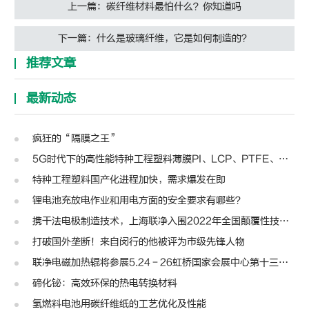
上一篇：碳纤维材料最怕什么？你知道吗
下一篇：什么是玻璃纤维，它是如何制造的？
推荐文章
最新动态
疯狂的“隔膜之王”
5G时代下的高性能特种工程塑料薄膜PI、LCP、PTFE、PPS、PEEK、PEN
特种工程塑料国产化进程加快，需求爆发在即
锂电池充放电作业和用电方面的安全要求有哪些？
携干法电极制造技术，上海联净入围2022年全国颠覆性技术创新大赛
打破国外垄断！来自闵行的他被评为市级先锋人物
联净电磁加热辊将参展5.24－26虹桥国家会展中心第十三届模切展
碲化铋：高效环保的热电转换材料
氢燃料电池用碳纤维纸的工艺优化及性能