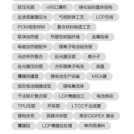
软压光辊
n95口罩机
碲化铋的晶体结构
反渗透基膜压光
气相防锈工艺
LCP天线
PCM相变材料
复合材料制造工艺
联净加热辊
热塑性树脂纤维
金属包装
电磁加热辊配件
锂离子电池硅负极
无纺布热复合
反光膜压辊
高分子
反光膜压纹辊
方形锂离子电池
液晶
覆膜铁罐盖
锂电池生产设备
MEA膜
固态电池隔膜成型
锂电集流体
干法极片复合辊
LCP薄膜加工
电池寿命
TPU压辊
开炼辊
LTCC干法成膜
锂电快充
蒸镀冷却辊
南京CIDPEX 展会
覆膜铝
LCP薄膜后处理
单向预浸料