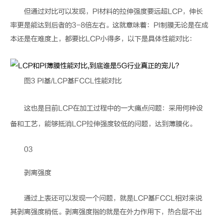
但通过对比可以发现，PI材料的拉伸强度要远超
LCP
，伸长
率更是能达到后者的3-8倍左右。这就意味着：PI制膜无论是在成
本还是在难度上，都要比
LCP
小得多，以下是具体性能对比：
图3 PI基/
LCP
基FCCL性能对比
这也是目前
LCP
在加工过程中的一大痛点问题：采用何种设
备和工艺，能够抵消
LCP
拉伸强度较低的问题，达到薄膜化。
03
剥离强度
通过上表还可以发现一个问题，就是
LCP
基FCCL相对来说
其剥离强度稍低。剥离强度指的就是在外力作用下，热合层不出