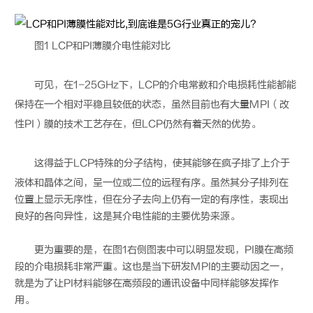
图1
LCP
和PI薄膜介电性能对比
可见，在1-25GHz下，
LCP
的介电常数和介电损耗性能都能
保持在一个相对平稳且较低的状态，虽然目前也有大量MPI（改
性PI）膜的技术工艺存在，但
LCP
仍然有着天然的优势。
这得益于
LCP
特殊的分子结构，使其能够在疯子排了上介于
液体和晶体之间，呈一位或二位的远程有序。虽然其分子排列在
位置上显示无序性，但在分子去向上仍有一定的有序性，表现出
良好的各向异性，这是其介电性能的主要优势来源。
更为重要的是，在图1右侧图表中可以明显发现，PI膜在高频
段的介电损耗非常严重。这也是当下研发MPI的主要动因之一，
就是为了让PI材料能够在高频段的通讯设备中同样能够发挥作
用。