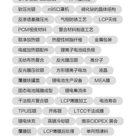
软压光辊
n95口罩机
碲化铋的晶体结构
反渗透基膜压光
气相防锈工艺
LCP天线
PCM相变材料
复合材料制造工艺
联净加热辊
热塑性树脂纤维
金属包装
电磁加热辊配件
锂离子电池硅负极
无纺布热复合
反光膜压辊
高分子
反光膜压纹辊
方形锂离子电池
液晶
覆膜铁罐盖
锂电池生产设备
MEA膜
固态电池隔膜成型
锂电集流体
干法极片复合辊
LCP薄膜加工
电池寿命
TPU压辊
开炼辊
LTCC干法成膜
锂电快充
蒸镀冷却辊
南京CIDPEX 展会
覆膜铝
LCP薄膜后处理
单向预浸料