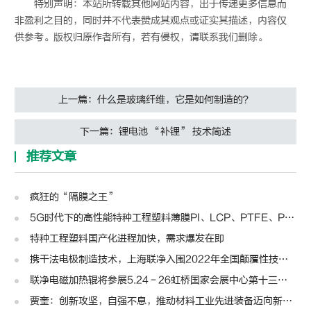
特别声明：本站所转载其他网站内容，出于传递更多信息而
非盈利之目的，同时并不代表赞成其观点或证实其描述，内容仅
供参考。版权归原作者所有，若有侵权，请联系我们删除。
上一篇：什么是玻璃纤维，它是如何制造的？
下一篇：锂电池 “补锂” 技术简述
推荐文章
疯狂的“隔膜之王”
5G时代下的高性能特种工程塑料薄膜PI、LCP、PTFE、PPS、PEEK、PEN
特种工程塑料国产化进程加快，需求爆发在即
携干法电极制造技术，上海联净入围2022年全国颠覆性技术创新大赛
联净电磁加热辊将参展5.24－26虹桥国家会展中心第十三届模切展
贾奎：创新攻坚，自强不息，推动材料工业先进装备迈向新高度 | 高转先锋人物