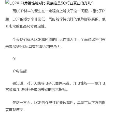
而
LCP
材料的诞生在一定程度上解决了这一问题。相比于PI
膜，
LCP
的吸水率非常低，同时能保持良好的低热膨胀系数、低
介电常数和高尺寸稳定性。
今天我们就从
LCP
和PI膜的几大性能入手，全面对比它们在
未来5G时代所具有的潜力和竞争力。
01
介电性能
要知道，对于天线等电子元器件来说，介电性能——即介电
常数和介电损耗是最为关键的两大指标。
在这一方面，
LCP
的介电性能要远超PI，具体可从下方的图
表直观感受：