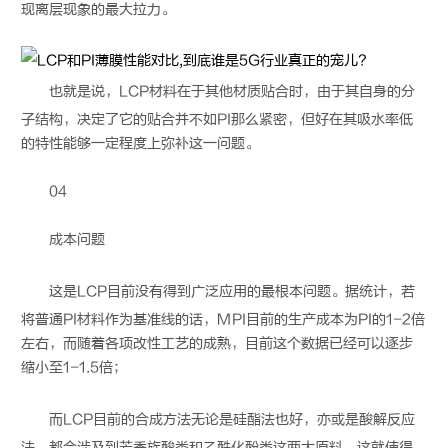
现离层现象的最大拉力。
也就是说，
LCP
材料在于其他材质贴合时，由于其自身的分
子结构，决定了它的贴合并不如PI那么紧密，但好在其吸水率低
的特性能够一定程度上弥补这一问题。
04
成本问题
这是
LCP
目前没有得到广泛应用的最根本问题。据统计，若
将普通PI材料作为基准线的话，MPI目前的生产成本为PI的1-2倍
左右，而随着各项改性工艺的成熟，目前这个数据已经可以逐步
缩小至1-1.5倍；
而
LCP
目前的合成方法无论是硅酯法也好，亦或是酸解反应
法，都会涉及到芳香族酸类和乙酰化酚类这两大原料，这就使得