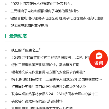
2023上海高新技术成果转化百佳表彰会，
三元锂离子电池和锰酸锂离子电池的区别对比
锂聚合物电池和锂离子电池区别 锂离子电池优缺点和充电注意
锂金属电池和锂离子电池
最新动态
疯狂的“隔膜之王”
5G时代下的高性能特种工程塑料薄膜PI、LCP、PTFE、PPS、PEEK、PEN
特种工程塑料国产化进程加快，需求爆发在即
锂电池充放电作业和用电方面的安全要求有哪些？
携干法电极制造技术，上海联净入围2022年全国颠覆性技术创新大赛
打破国外垄断！来自闵行的他被评为市级先锋人物
联净电磁加热辊将参展5.24－26虹桥国家会展中心第十三届模切展
碲化铋：高效环保的热电转换材料
氢燃料电池用碳纤维纸的工艺优化及性能