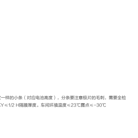
度一样的小条（对应电池高度），分条要注意极片的毛刺，需要全检
1/2 H隔膜厚度。车间环境温度≤23℃露点≤-30℃