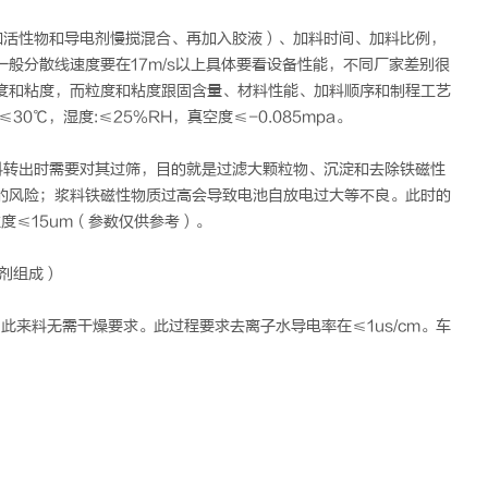
加活性物和导电剂慢搅混合、再加入胶液）、加料时间、加料比例，
般分散线速度要在17m/s以上具体要看设备性能，不同厂家差别很
度和粘度，而粒度和粘度跟固含量、材料性能、加料顺序和制程工艺
℃，湿度:≤25%RH，真空度≤-0.085mpa。
料转出时需要对其过筛，目的就是过滤大颗粒物、沉淀和去除铁磁性
的风险；浆料铁磁性物质过高会导致电池自放电过大等不良。此时的
粒度≤15um（参数仅供参考）。
剂组成）
此来料无需干燥要求。此过程要求去离子水导电率在≤1us/cm。车