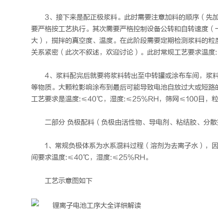
3、接下来是配正极浆料。此时需要注意加料的顺序（先
要严格按工艺执行。其次需要严格控制设备公转和自转速度（一
大），搅拌的真空度、温度。在此阶段需要定期检测浆料的粒
关系紧密（此次不叙述，欢迎讨论）。此时常规工艺要求温度:≤30
4、浆料配完后就要将浆料转出至中转罐或涂布车间，浆
等物质。大颗粒影响涂布到最后可能导致电池自放过大或短路
工艺要求是温度:≤40℃，湿度:≤25%RH，筛网≤100目，
二部分 负极配料（负极由活性物、导电剂、粘结胶、分散
1、常规负极体系为水系混料过程（溶剂为去离子水），因
间要求温度:≤40℃，湿度:≤25%RH。
工艺示意图如下