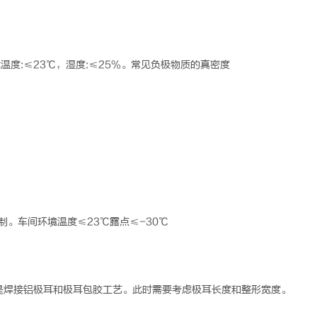
度:≤23℃，湿度:≤25%。常见负极物质的真密度
制。车间环境温度≤23℃露点≤-30℃
是焊接铝极耳和极耳包胶工艺。此时需要考虑极耳长度和整形宽度。