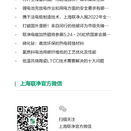
锂电池充放电作业和用电方面的安全要求有哪些？
携干法电极制造技术，上海联净入围2022年全国颠覆性技术创新大赛
打破国外垄断！来自闵行的他被评为市级先锋人物
联净电磁加热辊将参展5.24－26虹桥国家会展中心第十三届模切展
碲化铋：高效环保的热电转换材料
氢燃料电池用碳纤维纸的工艺优化及性能
低温共烧陶瓷LTCC技术需要解决的十大问题
上海联净官方微信
扫描关注
上海联净官方微信