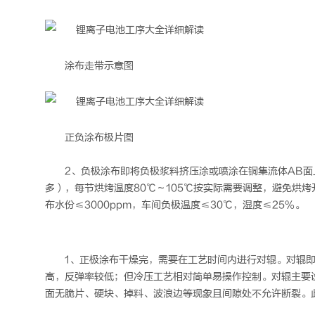
涂布走带示意图
正负涂布极片图
2、负极涂布即将负极浆料挤压涂或喷涂在铜集流体AB面上，
多），每节烘烤温度80℃～105℃按实际需要调整，避免烘烤开裂
布水份≤3000ppm，车间负极温度≤30℃，湿度≤25%。
1、正极涂布干燥完，需要在工艺时间内进行对辊。对辊
高，反弹率较低；但冷压工艺相对简单易操作控制。对辊主要
面无脆片、硬块、掉料、波浪边等现象且间隙处不允许断裂。此时