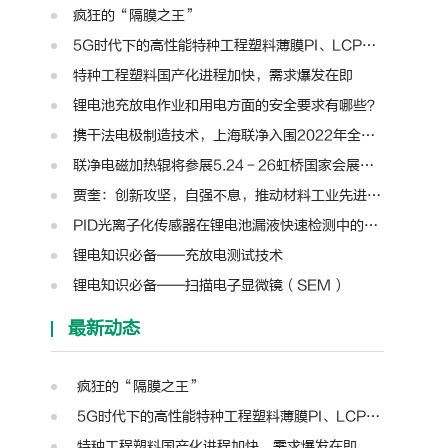
疯狂的“隔膜之王”
5G时代下的高性能特种工程塑料薄膜PI、LCP、PTFE、PPS、PEEK、PEN
特种工程塑料国产化进程加快，需求爆发在即
锂电池充放电作业和用电方面的安全要求有哪些？
携干法电极制造技术，上海联净入围2022年全国颠覆性技术创新大赛
联净电磁加热辊将参展5.24－26虹桥国家会展中心第十三届模切展
贾奎：创新攻坚，自强不息，推动材料工业先进装备迈向新高度 | 高转先锋人物
PID光离子化传感器在锂电池漏液快速检测中的应用
锂电知识必备——充放电测试技术
锂电知识必备——扫描电子显微镜（SEM）
最新动态
疯狂的“隔膜之王”
5G时代下的高性能特种工程塑料薄膜PI、LCP、PTFE、PPS、PEEK、PEN
特种工程塑料国产化进程加快，需求爆发在即