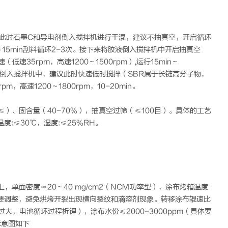
。此时石墨C和导电剂倒入搅拌机进行干混，建议不抽真空，开启循环
≈15min刮料循环2-3次。接下来将胶液倒入搅拌机中开启抽真空
低速35rpm，高速1200～1500rpm）,运行15min～
R倒入搅拌机中，建议此时快速低时搅拌（SBR属于长链高分子物，
高速1200～1800rpm，10-20min。
um≤）、固含量（40-70%），抽真空过筛（≤100目）。具体的工艺
:≤30℃，湿度:≤25%RH。
，单面密度≈20～40 mg/cm2（NCM功率型），涂布烤箱温度
际需要调整，避免烘烤开裂出现横向裂纹和滴溶剂现象。转移涂布辊速比
实过大，电池循环过程析锂），涂布水份≤2000-3000ppm（具体要
示意图如下