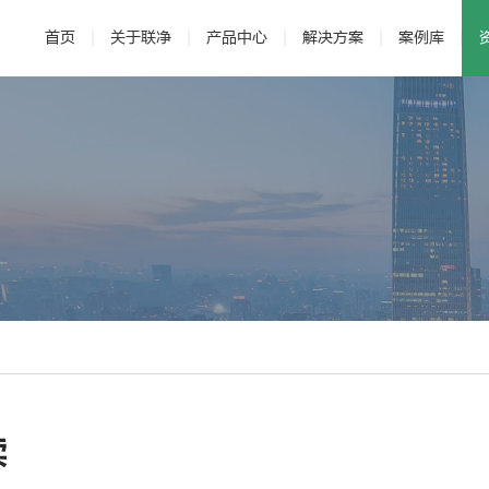
首页
关于联净
产品中心
解决方案
案例库
· 公司介绍
· 电磁加热辊
· 发展历程
· 新能源
· 辊压机
· 研发与专利
· 新材料
·
读