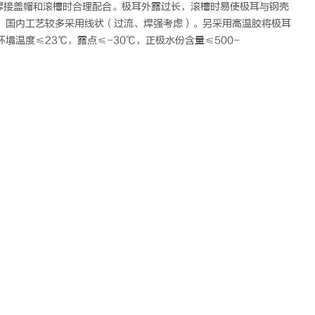
要焊接盖帽和滚槽时合理配合。极耳外露过长，滚槽时易使极耳与钢壳
，国内工艺较多采用线状（过流、焊强考虑）。另采用高温胶将极耳
温度≤23℃，露点≤-30℃，正极水份含量≤500-