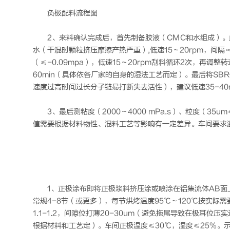
负极配料流程图
2、来料确认完成后，首先制备胶液（CMC和水组成）
水（干混时颗粒挤压摩擦产热严重）,低速15～20rpm，间隔
（≤-0.09mpa），低速15～20rpm刮料循环2次，再调整转速（
60min（具体依各厂家的自身的湿法工艺而定）。最后将SB
速度过高时间过长分子链易打断失去活性），建议低速35-40rpm，
3、最后测粘度（2000～4000 mPa.s）、粒度（35
值需要根据材料物性、混料工艺等影响有一定差异。车间要求温度
1、正极涂布即将正极浆料挤压涂或喷涂在铝集流体AB面上
常规4-8节（或更多），每节烘烤温度95℃～120℃按实
1.1-1.2，间隙位打薄20-30um（避免拖尾导致在极耳位压
根据材料和工艺定）。车间正极温度≤30℃，湿度≤25%。