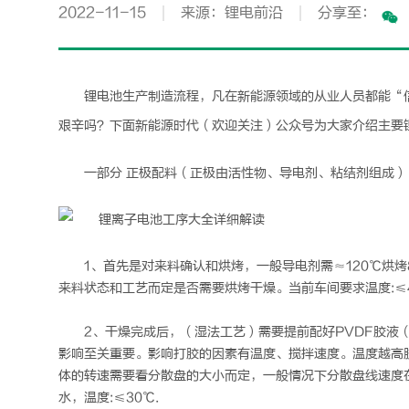
2022-11-15
来源：锂电前沿
分享至：
锂电
池生产制造流程，凡在新能源领域的从业人员都能“
艰辛吗？下面新能源时代（欢迎关注）公众号为大家介绍主要
一部分 正极配料（正极由活性物、导电剂、粘结剂组成）
1、首先是对来料确认和烘烤，一般导电剂需≈120℃烘烤8
来料状态和工艺而定是否需要烘烤干燥。当前车间要求温度:≤4
2、干燥完成后，（湿法工艺）需要提前配好PVDF胶液（
影响至关重要。影响打胶的因素有温度、搅拌速度。温度越高
体的转速需要看分散盘的大小而定，一般情况下分散盘线速度在1
水，温度:≤30℃.