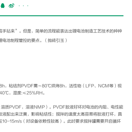
···
信手拈来”。但是，简单的流程能表达出
锂电
池制造工艺技术的种种
锂电
池制程管控的要点。（抛砖引玉）
h，粘结剂PVDF需≈80℃烘烤8h，活性物（LFP、NCM等）视
0℃，湿度:≤25%RH。
溶质PVDF，溶液NMP）。PVDF胶液好坏对电池的内阻、电性能
胶液配出来泛黄，影响粘结性；搅拌的速度太高容易将胶液打坏，具
0-15m/s（对设备依赖性较高）。此时要求搅拌罐需要开启循环