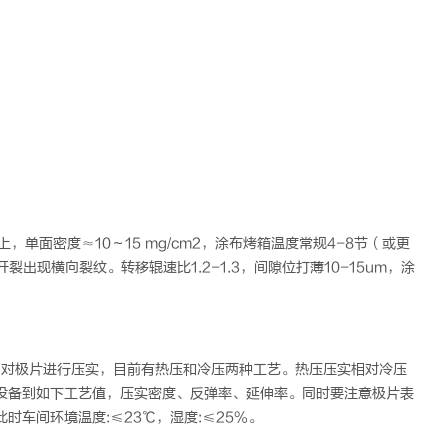
单面密度≈10～15 mg/cm2，涂布烤箱温度常规4-8节（或更
出现横向裂纹。转移辊速比1.2-1.3，间隙位打薄10-15um，涂
即对极片进行压实，目前有热压和冷压两种工艺。热压压实相对冷压
设备到如下工艺值，压实密度、反弹率、延伸率。同时要注意极片表
车间环境温度:≤23℃，湿度:≤25%。