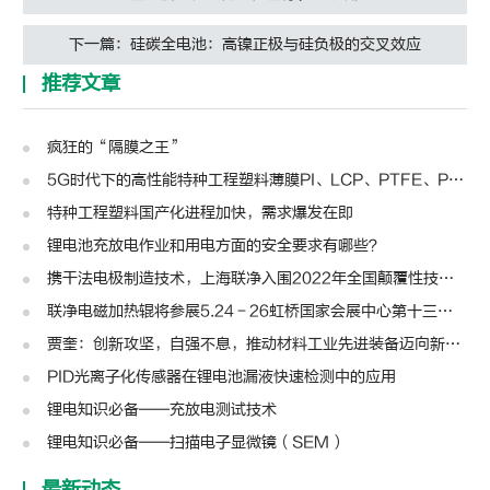
下一篇：硅碳全电池：高镍正极与硅负极的交叉效应
推荐文章
疯狂的“隔膜之王”
5G时代下的高性能特种工程塑料薄膜PI、LCP、PTFE、PPS、PEEK、PEN
特种工程塑料国产化进程加快，需求爆发在即
锂电池充放电作业和用电方面的安全要求有哪些？
携干法电极制造技术，上海联净入围2022年全国颠覆性技术创新大赛
联净电磁加热辊将参展5.24－26虹桥国家会展中心第十三届模切展
贾奎：创新攻坚，自强不息，推动材料工业先进装备迈向新高度 | 高转先锋人物
PID光离子化传感器在锂电池漏液快速检测中的应用
锂电知识必备——充放电测试技术
锂电知识必备——扫描电子显微镜（SEM）
最新动态