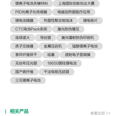
锂离子电池关键材料
上海国际创新创业大赛
PID光离子化传感器
电磁加热辊医疗应用
锂电池隔膜
热塑性聚合物泡沫
锂电极片
CTC电池Pack系统
激光防伪模压
连续退火
导丝辊
激光镭射防伪印刷机
质子交换膜
金属压延机
锰酸锂离子电池
草坪纤维烘干
硅基
透射电子显微镜
无纺布压光辊
18650圆柱锂电池
国产碳纤维
干法电极压延辊
三元锂离子电池
相关产品
查看全部 >>