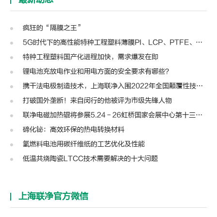
疯狂的“隔膜之王”
5G时代下的高性能特种工程塑料薄膜PI、LCP、PTFE、PPS、PEEK、PEN
特种工程塑料国产化进程加快，需求爆发在即
锂电池充放电作业和用电方面的安全要求有哪些？
携干法电极制造技术，上海联净入围2022年全国颠覆性技术创新大赛
打破国外垄断！来自闵行的他被评为市级先锋人物
联净电磁加热辊将参展5.24－26虹桥国家会展中心第十三届模切展
碲化铋：高效环保的热电转换材料
氢燃料电池用碳纤维纸的工艺优化及性能
低温共烧陶瓷LTCC技术需要解决的十大问题
上海联净官方微信