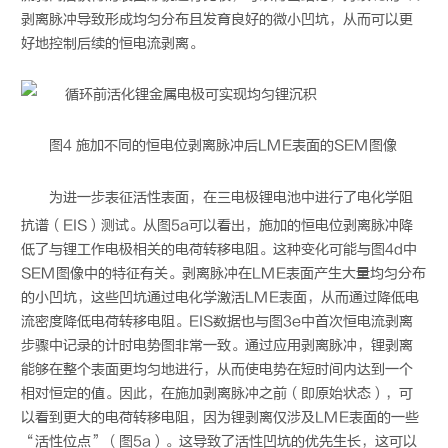
剥离脉冲导致形成均匀分布且发育良好的微小凹坑，从而可以更
好地控制后续的恒电流剥离。
图4 施加不同的恒电位剥离脉冲后LME表面的SEM图像
为进一步表征活性表面，在三电极
锂电
池中进行了电化学阻
抗谱（EIS）测试。从图5a可以看出，施加的恒电位剥离脉冲降
低了与锂工作电极相关的电荷转移电阻。这种变化可能与图4d中
SEM图像中的特征有关。剥离脉冲在LME表面产生大量均匀分布
的小凹坑，这些凹坑通过电化学激活LME表面，从而通过降低电
流密度降低电荷转移电阻。EIS数据也与图3e中首次恒电流剥离
步骤中记录的计时电势图非常一致。通过应用剥离脉冲，锂剥离
能够在整个表面更均匀地进行，从而使电势在短时间内达到一个
相对恒定的值。因此，在施加剥离脉冲之前（即原始状态），可
以看到更大的电荷转移电阻，因为锂剥离仅涉及LME表面的一些
“活性位点”（图5a）。这导致了活性凹坑的优先生长，这可以