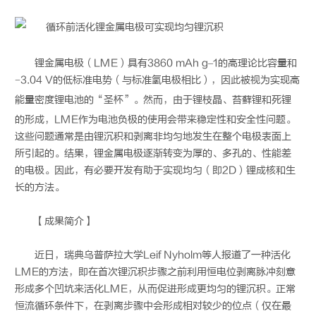
锂金属电极（LME）具有3860 mAh g–1的高理论比容量和
−3.04 V的低标准电势（与标准氢电极相比），因此被视为实现高
能量密度
锂电
池的“圣杯”。然而，由于锂枝晶、苔藓锂和死锂
的形成，LME作为电池负极的使用会带来稳定性和安全性问题。
这些问题通常是由锂沉积和剥离非均匀地发生在整个电极表面上
所引起的。结果，锂金属电极逐渐转变为厚的、多孔的、性能差
的电极。因此，有必要开发有助于实现均匀（即2D）锂成核和生
长的方法。
【成果简介】
近日，瑞典乌普萨拉大学Leif Nyholm等人报道了一种活化
LME的方法，即在首次锂沉积步骤之前利用恒电位剥离脉冲刻意
形成多个凹坑来活化LME，从而促进形成更均匀的锂沉积。正常
恒流循环条件下，在剥离步骤中会形成相对较少的位点（仅在最