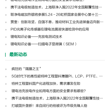
携干法电极制造技术，上海联净入围2022年全国颠覆性技术创新大赛
联净电磁加热辊将参展5.24－26虹桥国家会展中心第十三届模切展
贾奎：创新攻坚，自强不息，推动材料工业先进装备迈向新高度 | 高转先锋人物
PID光离子化传感器在锂电池漏液快速检测中的应用
锂电知识必备——充放电测试技术
锂电知识必备——扫描电子显微镜（SEM）
最新动态
疯狂的“隔膜之王”
5G时代下的高性能特种工程塑料薄膜PI、LCP、PTFE、PPS、PEEK、PEN
特种工程塑料国产化进程加快，需求爆发在即
锂电池充放电作业和用电方面的安全要求有哪些？
携干法电极制造技术，上海联净入围2022年全国颠覆性技术创新大赛
打破国外垄断！来自闵行的他被评为市级先锋人物