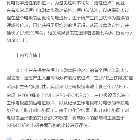
具电化学活性的部位）。为避免这种不均匀“活性位点”问题，
在首次常规恒电流剥离步骤之前施加恒电位脉冲，以确保剥离过
程在整个电极表面更均匀地进行。由于所产生的凹坑作为后续的
锂成核位点，因此获得了更均匀的锂沉积，从而改善稳定性，并
延长了LME的寿命。相关成果发表在国际著名期刊Adv. Energy
Mater.上。
【内容详情】
该工作旨在探索在恒电位剥离脉冲之后的首个恒电流剥离步
骤之后，通过产生大量均匀分布的成核位点，在LME上获得2D锂
沉积和生长的可能性。实验采用三电极
锂电
池（含三个LME）、
常规LP40电解液（1M LiPF6-EC/DEC）。三电极设置允许向
工作电极施加恒电位脉冲，以及记录工作电极和对电极的单独电
势分布（即计时电势图）。由于电化学结果（即计时电势图）对
电极表面形貌的变化相对不敏感，剥离脉冲的影响将主要基于
SEM分析的电极表面形貌的比较进行评估。