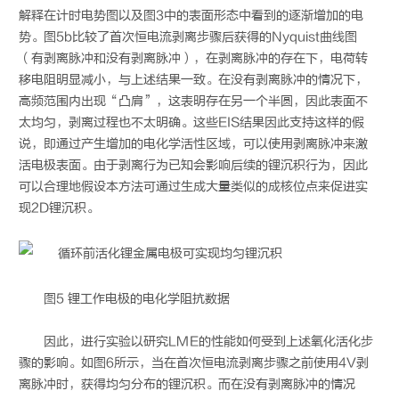
解释在计时电势图以及图3中的表面形态中看到的逐渐增加的电
势。图5b比较了首次恒电流剥离步骤后获得的Nyquist曲线图
（有剥离脉冲和没有剥离脉冲），在剥离脉冲的存在下，电荷转
移电阻明显减小，与上述结果一致。在没有剥离脉冲的情况下，
高频范围内出现“凸肩”，这表明存在另一个半圆，因此表面不
太均匀，剥离过程也不太明确。这些EIS结果因此支持这样的假
说，即通过产生增加的电化学活性区域，可以使用剥离脉冲来激
活电极表面。由于剥离行为已知会影响后续的锂沉积行为，因此
可以合理地假设本方法可通过生成大量类似的成核位点来促进实
现2D锂沉积。
图5 锂工作电极的电化学阻抗数据
因此，进行实验以研究LME的性能如何受到上述氧化活化步
骤的影响。如图6所示，当在首次恒电流剥离步骤之前使用4V剥
离脉冲时，获得均匀分布的锂沉积。而在没有剥离脉冲的情况