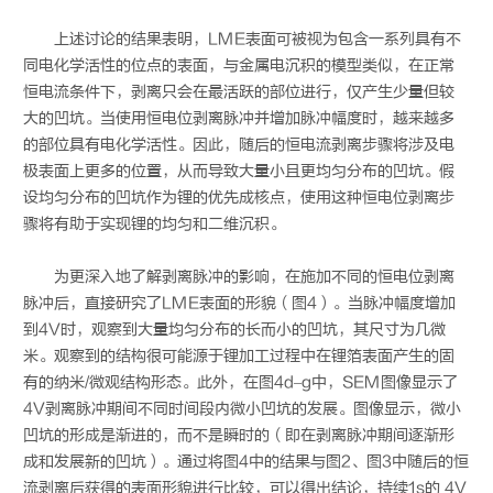
上述讨论的结果表明，LME表面可被视为包含一系列具有不
同电化学活性的位点的表面，与金属电沉积的模型类似，在正常
恒电流条件下，剥离只会在最活跃的部位进行，仅产生少量但较
大的凹坑。当使用恒电位剥离脉冲并增加脉冲幅度时，越来越多
的部位具有电化学活性。因此，随后的恒电流剥离步骤将涉及电
极表面上更多的位置，从而导致大量小且更均匀分布的凹坑。假
设均匀分布的凹坑作为锂的优先成核点，使用这种恒电位剥离步
骤将有助于实现锂的均匀和二维沉积。
为更深入地了解剥离脉冲的影响，在施加不同的恒电位剥离
脉冲后，直接研究了LME表面的形貌（图4）。当脉冲幅度增加
到4V时，观察到大量均匀分布的长而小的凹坑，其尺寸为几微
米。观察到的结构很可能源于锂加工过程中在锂箔表面产生的固
有的纳米/微观结构形态。此外，在图4d–g中，SEM图像显示了
4V剥离脉冲期间不同时间段内微小凹坑的发展。图像显示，微小
凹坑的形成是渐进的，而不是瞬时的（即在剥离脉冲期间逐渐形
成和发展新的凹坑）。通过将图4中的结果与图2、图3中随后的恒
流剥离后获得的表面形貌进行比较，可以得出结论，持续1s的 4V