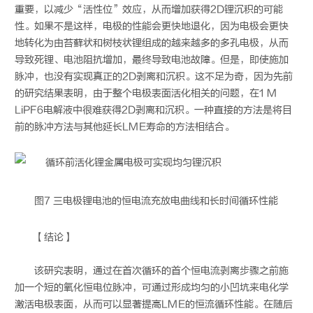
重要，以减少“活性位”效应，从而增加获得2D锂沉积的可能
性。如果不是这样，电极的性能会更快地退化，因为电极会更快
地转化为由苔藓状和树枝状锂组成的越来越多的多孔电极，从而
导致死锂、电池阻抗增加，最终导致电池故障。但是，即使施加
脉冲，也没有实现真正的2D剥离和沉积。这不足为奇，因为先前
的研究结果表明，由于整个电极表面活化相关的问题，在1 M
LiPF6电解液中很难获得2D剥离和沉积。一种直接的方法是将目
前的脉冲方法与其他延长LME寿命的方法相结合。
图7 三电极
锂电
池的恒电流充放电曲线和长时间循环性能
【结论】
该研究表明，通过在首次循环的首个恒电流剥离步骤之前施
加一个短的氧化恒电位脉冲，可通过形成均匀的小凹坑来电化学
激活电极表面，从而可以显著提高LME的恒流循环性能。在随后