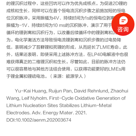
的锂沉积过程中，这些凹坑可以作为优先成核点。为促进2D锂的
成核和生长，同样可以在首个恒电流沉积步骤之前施加短的恒电
位沉积脉冲。采用振幅为4V、持续时间为1s的恒电位剥离脉冲和
振幅为-1V、持续时间为10 ms的沉积脉冲，演示了用于控制首次
循环的锂剥离和沉积行为，以改善后续循环中的锂剥离和沉积行
为。电化学激活方法导致恒电流锂剥离和沉积步骤的过电势降
低，表明减少了苔藓锂和死锂的形成，从而延长了LME寿命。此
外，结果还表明，即使采用上述脉冲方法，在LP40电解液中也很
难获得真正的二维锂沉积和生长。尽管如此，目前的脉冲方法仍
可以很容易地与其他方法结合使用，以获得功能更好的LMEs用
于锂金属和锂硫电池。（来源：能源学人）
Yu-Kai Huang, Ruijun Pan, David Rehnlund, Zhaohui
Wang, Leif Nyholm. First-Cycle Oxidative Generation of
Lithium Nucleation Sites Stabilizes Lithium-Metal
Electrodes. Adv. Energy Mater. 2021.
DOI:10.1002/aenm.202003674