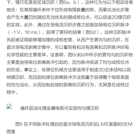
下，锂只在某些区域沉积（图6a，b）。这种行为与以下假设非常
吻合：在常规循环条件下仅形成有限数量的核，而氧化活化步骤
会产生大量凹坑随后充当优先的锂成核位点，可以促进2D锂沉积
的实现。此外，通过在恒电流沉积步骤之前施加恒电位沉积脉冲
（−1 V，10 ms），获得了更好的结果（图6d）。这种沉积脉冲
先前被证明能够增加锂的成核密度，从而产生更均匀的沉积。在
首次恒电流剥离步骤中，可以看到有和没有剥离和沉积脉冲时电
化学性能的主要差异。这表明，图6c和d中所示的更均匀的沉积物
主要是由恒电位剥离脉冲引起的，因为脉冲促进了均匀成核位点
的形成。事实上，非原位机械方法更适用于制造3D主体结构以容
纳锂沉积，而目前的原位剥离脉冲方法侧重于获得整个电极表面
的均匀活化，从而控制后续的剥离和沉积行为，尤其是在成核过
程中。
图6 在不同脉冲处理后的首次恒电流沉积后LME表面的SEM
图像