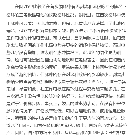
在图7b中比较了在首次循环中有无剥离和沉积脉冲的情况下
循环的三电极
锂电
池的长期循环性能。很明显，在首次循环中使
用脉冲可显著延长电池寿命。但是，尽管脉冲方法增加了电池的
寿命，但它并不能解决根本问题。图7c显示了不同循环次数下锂
工作电极的计时电势图。可以看出，当采用脉冲方法时，恒电流
剥离步骤期间的工作电极电势在更多的循环中保持较低，而过电
势几乎没有增加。这表明在脉冲情况下，沉积锂的氧化更为明
确。这很可能是因为锂更均匀地沉积在电极表面，因此在随后的
剥离步骤中形成较少的死锂。尽管结果表明在上述两种情况下都
形成了新的凹坑，但脉冲的存在对这种效应的影响较小。剥离步
骤结束时电势的增加程度也取决于循环次数（图7c），这一事实
表明，尽管如此，锂工作电极在循环过程中变得越来越多孔。在
首次循环中没有恒电位脉冲的情况下，过电势增加得更快，特别
是对于锂剥离步骤。事实上，较高的过电势表明，在没有恒电位
脉冲的情况下，库伦效率较低。可以合理地假设，使用恒电位脉
冲时所看到的性能改善是由于初始产生了更均匀的凹坑分布，这
激活了LME，因为在随后的锂沉积步骤中，凹坑充当优先成核位
点。因此，图7中的结果表明，从适当活化的LME表面开始非常