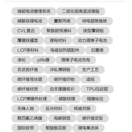
储能电池管理系统
二硫化钼高温润滑脂
磷酸铁锂电池
量聚丙烯
特电辊筒维修
CVL复合
聚酰胺预浸料
挠型覆铜板
覆膜铁罐盖
锂电材料
动力锂离子电池
LCP原材料
电磁加热辊配件
石墨烯
涤纶
ptfe膜
锂离子电池充电
玄武岩纤维
冷轧薄钢板
生产工艺
碳纤维导丝辊
碳纤维织物
造纸
碳纤维材质
自支撑膜极片
TPU压延辊
LCP薄膜热处理
磷酸铁锂
隔膜纵拉
先锋人物
反光材料
核磁共振
聚四氟乙烯膜
电解铜箔
碳纤维定型
国际胶带
聚醚酰亚胺
锂电集流体