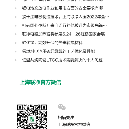
锂电池充放电作业和用电方面的安全要求有哪些？
携干法电极制造技术，上海联净入围2022年全国颠覆性技术创新大赛
打破国外垄断！来自闵行的他被评为市级先锋人物
联净电磁加热辊将参展5.24－26虹桥国家会展中心第十三届模切展
碲化铋：高效环保的热电转换材料
氢燃料电池用碳纤维纸的工艺优化及性能
低温共烧陶瓷LTCC技术需要解决的十大问题
上海联净官方微信
扫描关注
上海联净官方微信