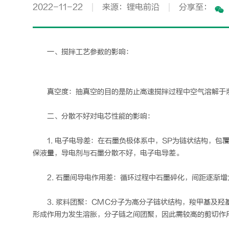
2022-11-22
来源：锂电前沿
分享至：
一、搅拌工艺参数的影响：
真空度：抽真空的目的是防止高速搅拌过程中空气溶解于
二、分散不好对电芯性能的影响：
1. 电子电导差：在石墨负极体系中，SP为链状结构，
保液量，导电剂与石墨分散不好，电子电导差。
2. 石墨间导电作用差：循环过程中石墨碎化，间距逐渐
3. 浆料团聚：CMC分子为高分子链状结构，羧甲基及
形成作用力发生溶胀，分子链之间团聚，因此需较高的剪切作