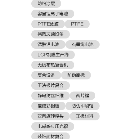
防粘涂层
容量锂离子电池
PTFE滤膜
PTFE
挡风玻璃设备
锰酸锂电池
石墨烯电池
LCP制膜生产线
无纺布热复合机
复合设备
防伪商标
干法极片复合
静电纺丝纤维
两片罐
覆膜彩钢板
防伪印刷辊
双向旋转模头
正极材料
电磁感应压光辊
装饰面材复合