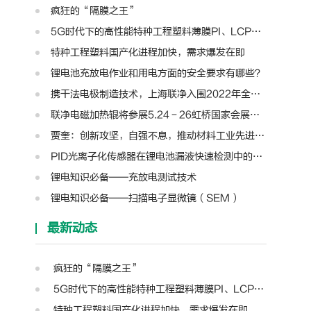
疯狂的“隔膜之王”
5G时代下的高性能特种工程塑料薄膜PI、LCP、PTFE、PPS、PEEK、PEN
特种工程塑料国产化进程加快，需求爆发在即
锂电池充放电作业和用电方面的安全要求有哪些？
携干法电极制造技术，上海联净入围2022年全国颠覆性技术创新大赛
联净电磁加热辊将参展5.24－26虹桥国家会展中心第十三届模切展
贾奎：创新攻坚，自强不息，推动材料工业先进装备迈向新高度 | 高转先锋人物
PID光离子化传感器在锂电池漏液快速检测中的应用
锂电知识必备——充放电测试技术
锂电知识必备——扫描电子显微镜（SEM）
最新动态
疯狂的“隔膜之王”
5G时代下的高性能特种工程塑料薄膜PI、LCP、PTFE、PPS、PEEK、PEN
特种工程塑料国产化进程加快，需求爆发在即