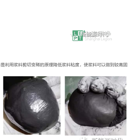
拌是利用浆料剪切变稀的原理降低浆料粘度，使浆料可以做到较高固