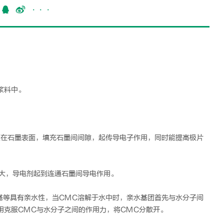
···
浆料中。
包覆在石墨表面，填充石墨间间隙，起传导电子作用，同时能提高极片
增大，导电剂起到连通石墨间导电作用。
羟基等具有亲水性，当CMC溶解于水中时，亲水基团首先与水分子间
用克服CMC与水分子之间的作用力，将CMC分散开。