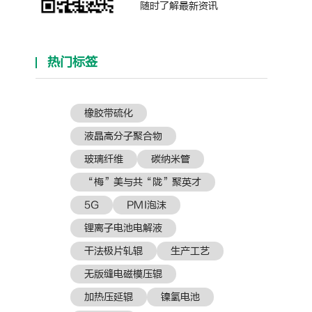
随时了解最新资讯
热门标签
橡胶带硫化
液晶高分子聚合物
玻璃纤维
碳纳米管
“梅”美与共“陇”聚英才
5G
PMI泡沫
锂离子电池电解液
干法极片轧辊
生产工艺
无版缝电磁模压辊
加热压延辊
镍氢电池