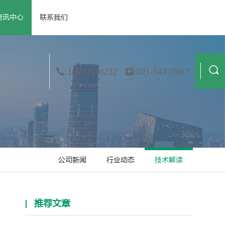
资讯中心
联系我们
 资质荣誉
· 公司新闻
· 膜材料
· 合作伙伴
· 行业动态
· 非织造
· 造纸
· 技术解读
· 金属箔
· 纺织业
:18964530232
:021-54379817
公司新闻
行业动态
技术解读
推荐文章