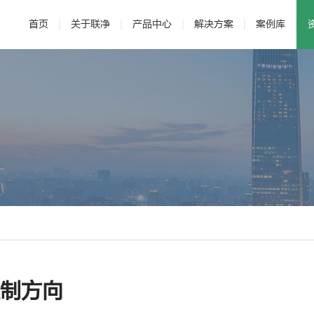
首页
关于联净
产品中心
解决方案
案例库
· 公司介绍
· 电磁加热辊
· 发展历程
· 新能源
· 辊压机
· 研发与专利
· 新材料
·
控制方向