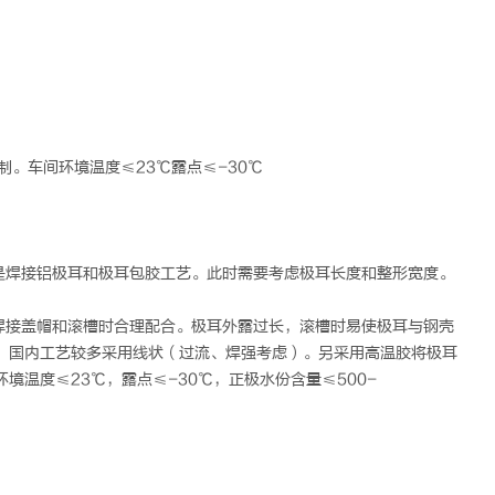
制。车间环境温度≤23℃露点≤-30℃
是焊接铝极耳和极耳包胶工艺。此时需要考虑极耳长度和整形宽度。
要焊接盖帽和滚槽时合理配合。极耳外露过长，滚槽时易使极耳与钢壳
，国内工艺较多采用线状（过流、焊强考虑）。另采用高温胶将极耳
温度≤23℃，露点≤-30℃，正极水份含量≤500-