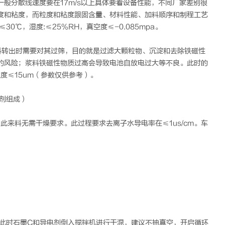
般分散线速度要在17m/s以上具体要看设备性能，不同厂家差别很
度和粘度，而粒度和粘度跟固含量、材料性能、加料顺序和制程工艺
℃，湿度:≤25%RH，真空度≤-0.085mpa。
料转出时需要对其过筛，目的就是过滤大颗粒物、沉淀和去除铁磁性
的风险；浆料铁磁性物质过高会导致电池自放电过大等不良。此时的
粒度≤15um（参数仅供参考）。
剂组成）
此来料无需干燥要求。此过程要求去离子水导电率在≤1us/cm。车
。此时石墨C和导电剂倒入搅拌机进行干混，建议不抽真空，开启循环