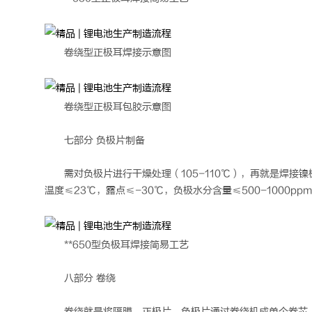
卷绕型正极耳焊接示意图
卷绕型正极耳包胶示意图
七部分 负极片制备
需对负极片进行干燥处理（105-110℃），再就是焊
温度≤23℃，露点≤-30℃，负极水分含量≤500-1000pp
**650型负极耳焊接简易工艺
八部分 卷绕
卷绕就是将隔膜、正极片、负极片通过卷绕机成单个卷芯