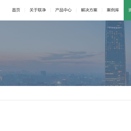
首页
关于联净
产品中心
解决方案
案例库
· 公司介绍
· 电磁加热辊
· 发展历程
· 新能源
· 辊压机
· 研发与专利
· 新材料
·