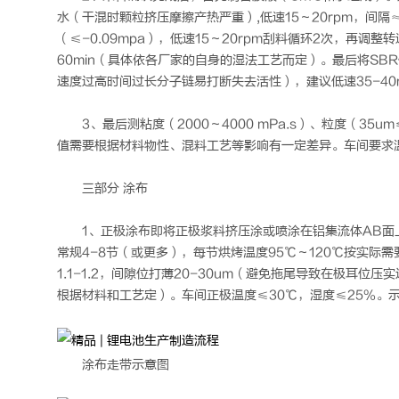
水（干混时颗粒挤压摩擦产热严重）,低速15～20rpm，间隔
（≤-0.09mpa），低速15～20rpm刮料循环2次，再调整转速（
60min（具体依各厂家的自身的湿法工艺而定）。最后将SB
速度过高时间过长分子链易打断失去活性），建议低速35-40rpm，
3、最后测粘度（2000～4000 mPa.s）、粒度（35
值需要根据材料物性、混料工艺等影响有一定差异。车间要求温度
三部分 涂布
1、正极涂布即将正极浆料挤压涂或喷涂在铝集流体AB面上
常规4-8节（或更多），每节烘烤温度95℃～120℃按实
1.1-1.2，间隙位打薄20-30um（避免拖尾导致在极耳位压
根据材料和工艺定）。车间正极温度≤30℃，湿度≤25%。
涂布走带示意图