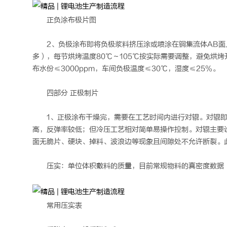
正负涂布极片图
2、负极涂布即将负极浆料挤压涂或喷涂在铜集流体AB面上，
多），每节烘烤温度80℃～105℃按实际需要调整，避免烘烤开裂
布水份≤3000ppm，车间负极温度≤30℃，湿度≤25%。
四部分 正极制片
1、正极涂布干燥完，需要在工艺时间内进行对辊。对辊
高，反弹率较低；但冷压工艺相对简单易操作控制。对辊主要
面无脆片、硬块、掉料、波浪边等现象且间隙处不允许断裂。此时
压实：单位体积敷料的质量，目前常规物料的真密度数据
常用压实表