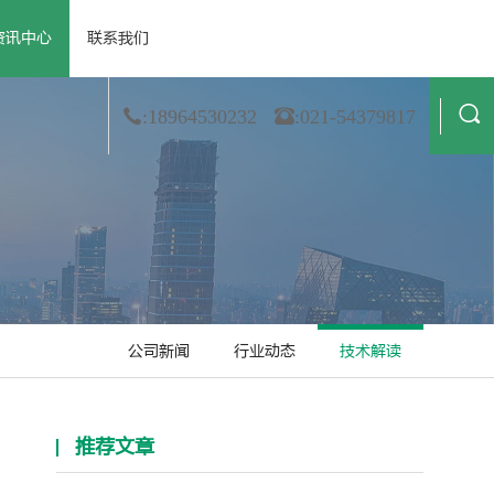
资讯中心
联系我们
 资质荣誉
· 公司新闻
· 膜材料
· 合作伙伴
· 行业动态
· 非织造
· 造纸
· 技术解读
· 金属箔
· 纺织业
:18964530232
:021-54379817
公司新闻
行业动态
技术解读
推荐文章