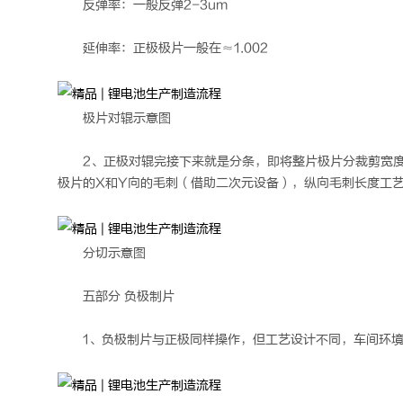
反弹率：一般反弹2-3um
延伸率：正极极片一般在≈1.002
极片对辊示意图
2、正极对辊完接下来就是分条，即将整片极片分裁剪宽
极片的X和Y向的毛刺（借助二次元设备），纵向毛刺长度工艺Y≤
分切示意图
五部分 负极制片
1、负极制片与正极同样操作，但工艺设计不同，车间环境温