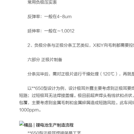
常用负极压实表
反弹率：一般在4-8um
延伸率：一般在≈1.0012
2、负极分条与正极分条工艺类似，X和Y向毛刺都需要控
六部分 正极片制备
分条完毕后，需对正极片进行干燥处理（120℃），再就
以**650型设计为例，设计极耳外露主要考虑到正极耳
短路；过短极耳无法焊接盖帽。极目前超声焊头有线状和点状
包覆，主要考虑到金属毛刺和金属碎屑造成短路风险。此车间环境
1000ppm。
**650型正极耳焊接简易工艺