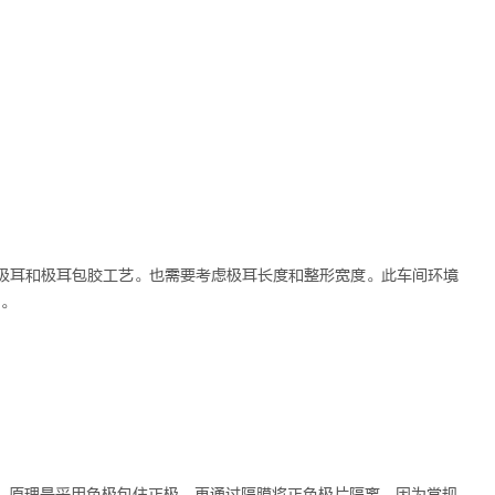
接镍极耳和极耳包胶工艺。也需要考虑极耳长度和整形宽度。此车间环境
m。
。原理是采用负极包住正极，再通过隔膜将正负极片隔离。因为常规