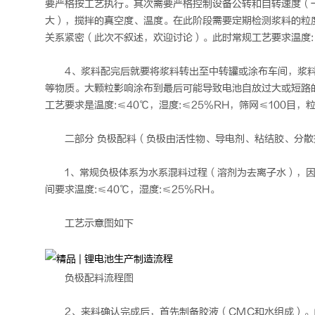
要严格按工艺执行。其次需要严格控制设备公转和自转速度（一
大），搅拌的真空度、温度。在此阶段需要定期检测浆料的粒
关系紧密（此次不叙述，欢迎讨论）。此时常规工艺要求温度:≤30
4、浆料配完后就要将浆料转出至中转罐或涂布车间，浆
等物质。大颗粒影响涂布到最后可能导致电池自放过大或短路
工艺要求是温度:≤40℃，湿度:≤25%RH，筛网≤100目，
二部分 负极配料（负极由活性物、导电剂、粘结胶、分散
1、常规负极体系为水系混料过程（溶剂为去离子水），因
间要求温度:≤40℃，湿度:≤25%RH。
工艺示意图如下
负极配料流程图
2、来料确认完成后，首先制备胶液（CMC和水组成）