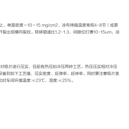
单面密度≈10～15 mg/cm2，涂布烤箱温度常规4-8节（或更
出现横向裂纹。转移辊速比1.2-1.3，间隙位打薄10-15um，涂
即对极片进行压实，目前有热压和冷压两种工艺。热压压实相对冷压
设备到如下工艺值，压实密度、反弹率、延伸率。同时要注意极片表
车间环境温度:≤23℃，湿度:≤25%。