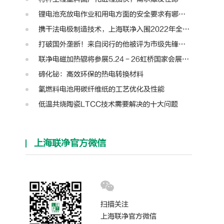
锂电池充放电作业和用电方面的安全要求有哪些？
携干法电极制造技术，上海联净入围2022年全国颠覆性技术创新大赛
打破国外垄断！来自闵行的他被评为市级先锋人物
联净电磁加热辊将参展5.24－26虹桥国家会展中心第十三届模切展
碲化铋：高效环保的热电转换材料
氢燃料电池用碳纤维纸的工艺优化及性能
低温共烧陶瓷LTCC技术需要解决的十大问题
上海联净官方微信
扫描关注
上海联净官方微信