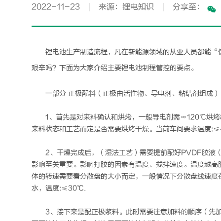
2022-11-23
来源：锂电知识
分享至：
锂电池
生产制造流程，凡在新能源领域的从业人员都能“
艰辛吗？下面为大家介绍主要
锂电池
制程管控的要点。
一部分 正极配料（正极由活性物、导电剂、粘结剂组成）
1、首先是对来料确认和烘烤，一般导电剂需≈120℃烘烤8
来料状态和工艺而定是否需要烘烤干燥。当前车间要求温度:≤4
2、干燥完成后，（湿法工艺）需要提前配好PVDF胶液（
影响至关重要。影响打胶的因素有温度、搅拌速度。温度越高
体的转速需要看分散盘的大小而定，一般情况下分散盘线速度在1
水，温度:≤30℃.
3、接下来是配正极浆料。此时需要注意加料的顺序（先