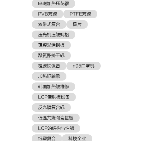
电磁加热压花辊
PVB薄膜
PTFE薄膜
双带式复合
极片
压光机压辊规格
覆膜彩涂钢板
聚氨酯挤干辊
覆膜铁设备
n95口罩机
加热辊轴承
韩国加热辊维修
LCP覆铜板设备
反光膜复合辊
低温共烧陶瓷基板
LCP的结构与性能
纸塑复合
科技企业