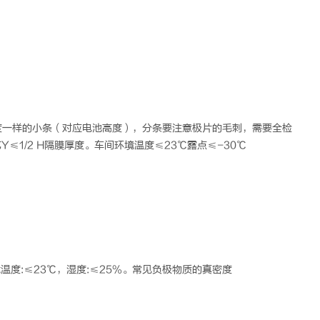
度一样的小条（对应电池高度），分条要注意极片的毛刺，需要全检
1/2 H隔膜厚度。车间环境温度≤23℃露点≤-30℃
度:≤23℃，湿度:≤25%。常见负极物质的真密度