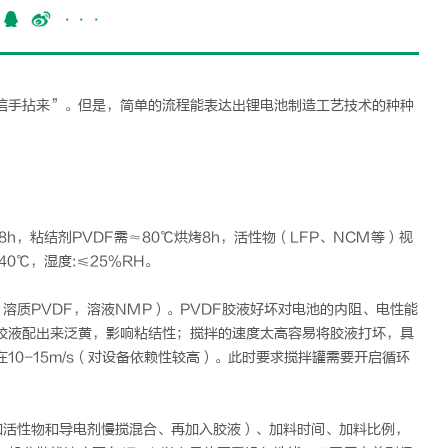
···
信手拈来”。但是，简单的流程能表达出
锂电池
制造工艺技术的种种
h，粘结剂PVDF需≈80℃烘烤8h，活性物（LFP、NCM等）视
0℃，湿度:≤25%RH。
溶质PVDF，溶液NMP）。PVDF胶液好坏对电池的内阻、电性能
胶液配出来泛黄，影响粘结性；搅拌的速度太高容易将胶液打坏，具
0-15m/s（对设备依赖性较高）。此时要求搅拌罐需要开启循环
加活性物和导电剂慢搅混合、再加入胶液）、加料时间、加料比例，