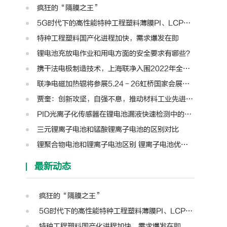
疯狂的“隔膜之王”
5G时代下的高性能特种工程塑料薄膜PI、LCP、PTFE、PPS、PEEK、PEN
特种工程塑料国产化进程加快，需求爆发在即
锂电池充放电作业和用电方面的安全要求有哪些？
携干法电极制造技术，上海联净入围2022年全国颠覆性技术创新大赛
联净电磁加热辊将参展5.24－26虹桥国家会展中心第十三届模切展
贾奎：创新攻坚，自强不息，推动材料工业先进装备迈向新高度 | 高转先锋人物
PID光离子化传感器在锂电池漏液快速检测中的应用
三元锂离子电池和锰酸锂离子电池的区别对比
锂聚合物电池和锂离子电池区别 锂离子电池优缺点和充电注意
最新动态
疯狂的“隔膜之王”
5G时代下的高性能特种工程塑料薄膜PI、LCP、PTFE、PPS、PEEK、PEN
特种工程塑料国产化进程加快，需求爆发在即