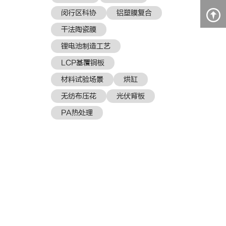
闵行区科协
铝塑膜复合
干法陶瓷膜
锂电池制造工艺
LCP基覆铜板
材料试验场景
烘缸
无纺布压花
光伏背板
PA热处理