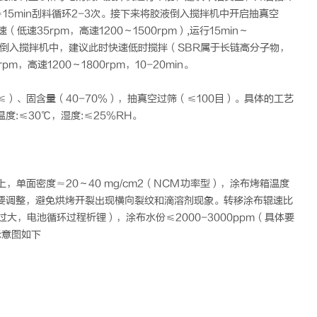
≈15min刮料循环2-3次。接下来将胶液倒入搅拌机中开启抽真空
低速35rpm，高速1200～1500rpm）,运行15min～
R倒入搅拌机中，建议此时快速低时搅拌（SBR属于长链高分子物，
高速1200～1800rpm，10-20min。
um≤）、固含量（40-70%），抽真空过筛（≤100目）。具体的工艺
:≤30℃，湿度:≤25%RH。
，单面密度≈20～40 mg/cm2（NCM功率型），涂布烤箱温度
际需要调整，避免烘烤开裂出现横向裂纹和滴溶剂现象。转移涂布辊速比
实过大，电池循环过程析锂），涂布水份≤2000-3000ppm（具体要
示意图如下