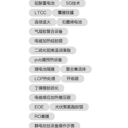
铅酸蓄电池
5G技术
LTCC
覆膜铁罐
连续退火
石墨烯电池
气凝胶复合设备
电磁加热硅胶辊
二硫化钼高温润滑脂
pvb膜预热设备
锂电池隔膜
复合集流体
LCP热处理
开炼辊
丁晴橡胶硫化
电磁感应加热模压辊
EOE
光伏聚氨酯胶辊
RO基膜
静电纺丝设备操作步骤