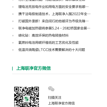
锂电池充放电作业和用电方面的安全要求有哪些？
携干法电极制造技术，上海联净入围2022年全国颠覆性技术创新大赛
打破国外垄断！来自闵行的他被评为市级先锋人物
联净电磁加热辊将参展5.24－26虹桥国家会展中心第十三届模切展
碲化铋：高效环保的热电转换材料
氢燃料电池用碳纤维纸的工艺优化及性能
低温共烧陶瓷LTCC技术需要解决的十大问题
上海联净官方微信
扫描关注
上海联净官方微信