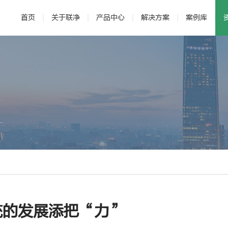
首页
关于联净
产品中心
解决方案
案例库
· 公司介绍
· 电磁加热辊
· 发展历程
· 新能源
· 辊压机
· 研发与专利
· 新材料
·
统的发展添把“力”