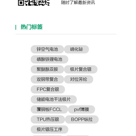
随时了解最新资讯
热门标签
锌空气电池
碲化铋
磷酸铁锂电池
聚醚酰亚胺
极片复合辊
双钢带复合
对位芳纶
FPC复合辊
储能电池干法极片
覆铜板FCCL
pvf薄膜
TPU热压辊
BOPP纵拉
极片辊压工序