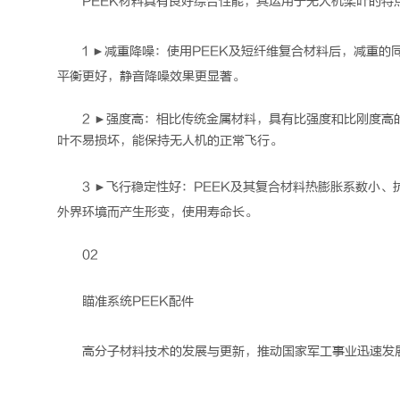
PEEK
材料具有良好综合性能，其运用于无人机桨叶的特
1 ►减重降噪：使用
PEEK
及短纤维复合材料后，减重的
平衡更好，静音降噪效果更显著。
2 ►强度高：相比传统金属材料，具有比强度和比刚度
叶不易损坏，能保持无人机的正常飞行。
3 ►飞行稳定性好：
PEEK
及其复合材料热膨胀系数小、
外界环境而产生形变，使用寿命长。
02
瞄准系统
PEEK
配件
高分子材料技术的发展与更新，推动国家军工事业迅速发