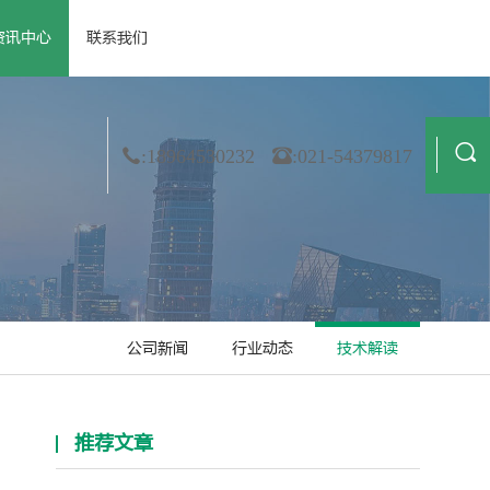
资讯中心
联系我们
 资质荣誉
· 公司新闻
· 膜材料
· 合作伙伴
· 行业动态
· 非织造
· 造纸
· 技术解读
· 金属箔
· 纺织业
:18964530232
:021-54379817
公司新闻
行业动态
技术解读
推荐文章