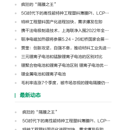
疯狂的“隔膜之王”
5G时代下的高性能特种工程塑料薄膜PI、LCP、PTFE、PPS、PEEK、PEN
特种工程塑料国产化进程加快，需求爆发在即
携干法电极制造技术，上海联净入围2022年全国颠覆性技术创新大赛
联净电磁加热辊将参展5.24－26虹桥国家会展中心第十三届模切展
贾奎：创新攻坚，自强不息，推动材料工业先进装备迈向新高度 | 高转先锋人物
三元锂离子电池和锰酸锂离子电池的区别对比
锂聚合物电池和锂离子电池区别 锂离子电池优缺点和充电注意
锂金属电池和锂离子电池
毛利率连涨7个季度，被市场忽视的锂电隔膜仍是盈利王者？| 见智研究
最新动态
疯狂的“隔膜之王”
5G时代下的高性能特种工程塑料薄膜PI、LCP、PTFE、PPS、PEEK、PEN
特种工程塑料国产化进程加快，需求爆发在即