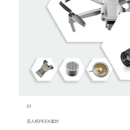
01
无人机
PEEK
桨叶