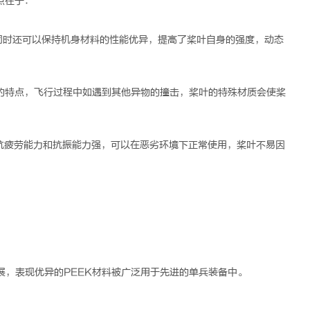
点在于：
同时还可以保持机身材料的性能优异，提高了桨叶自身的强度，动态
高的特点，飞行过程中如遇到其他异物的撞击，桨叶的特殊材质会使桨
抗疲劳能力和抗振能力强，可以在恶劣环境下正常使用，桨叶不易因
展，表现优异的
PEEK
材料被广泛用于先进的单兵装备中。