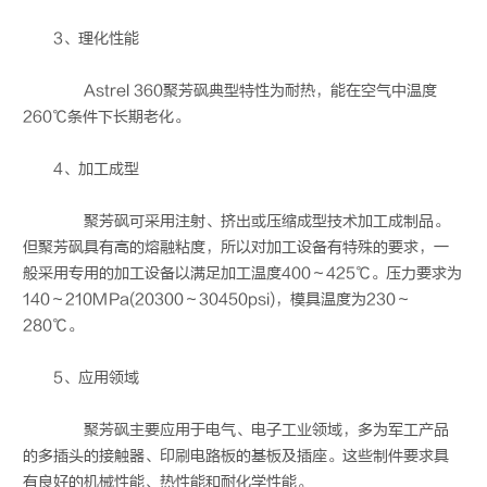
3、理化性能
Astrel 360聚芳砜典型特性为耐热，能在空气中温度
260℃条件下长期老化。
4、加工成型
聚芳砜可采用注射、挤出或压缩成型技术加工成制品。
但聚芳砜具有高的熔融粘度，所以对加工设备有特殊的要求，一
般采用专用的加工设备以满足加工温度400～425℃。压力要求为
140～210MPa(20300～30450psi)，模具温度为230～
280℃。
5、应用领域
聚芳砜主要应用于电气、电子工业领域，多为军工产品
的多插头的接触器、印刷电路板的基板及插座。这些制件要求具
有良好的机械性能、热性能和耐化学性能。