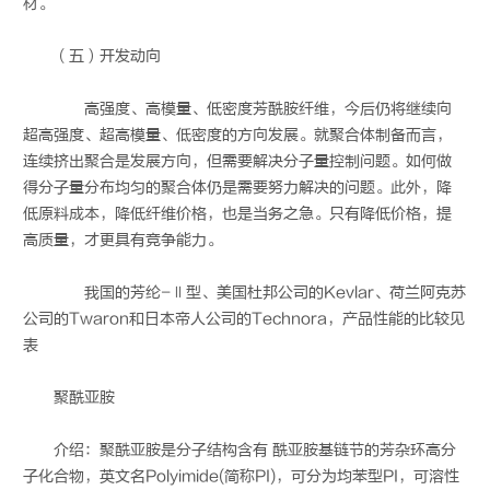
材。
（五）开发动向
高强度、高模量、低密度芳酰胺纤维，今后仍将继续向
超高强度、超高模量、低密度的方向发展。就聚合体制备而言，
连续挤出聚合是发展方向，但需要解决分子量控制问题。如何做
得分子量分布均匀的聚合体仍是需要努力解决的问题。此外，降
低原料成本，降低纤维价格，也是当务之急。只有降低价格，提
高质量，才更具有竞争能力。
我国的芳纶-Ⅱ型、美国杜邦公司的Kevlar、荷兰阿克苏
公司的Twaron和日本帝人公司的Technora，产品性能的比较见
表
聚酰亚胺
介绍：聚酰亚胺是分子结构含有 酰亚胺基链节的芳杂环高分
子化合物，英文名Polyimide(简称PI)，可分为均苯型PI，可溶性