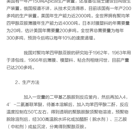
美国有一年产150吨Apical生产装置，还准备在瑞士建设百吨级生
产装置。俄国报道不详，从技术交流得悉，目前该国有一年产200
多吨的生产装置。美国年生产能力近2000吨。全世界拥有聚均苯
四甲酰亚胺薄膜年生产能力近4000吨。日本对膜塑料的年需要量
为20吨，估计美国年需要量200多吨。全世界总需要量为每年
300多吨，预测今后将以每年10%的速度递增。
我国对聚均苯四甲酰亚胺的研究始于1962年，1963年用
于漆包线，1966年后薄膜、模塑料、粘合剂相继问世，目前产量
已达200多吨。
2、生产方法
加入一定量的二甲基乙酰胺到反应釜内，然后再加入4，
4′-二氨基联苯醚，待基本溶解后，加入均苯四甲酸二酐，反应
温度控制在50℃左右，得到透明的聚酰胺酸顶聚物溶液。预聚物
脱除溶剂后，经300高温脱水环化或加醋酐（脱水剂）、三乙胺
（中和剂）成盐沉淀，分离得到聚酰亚胺。