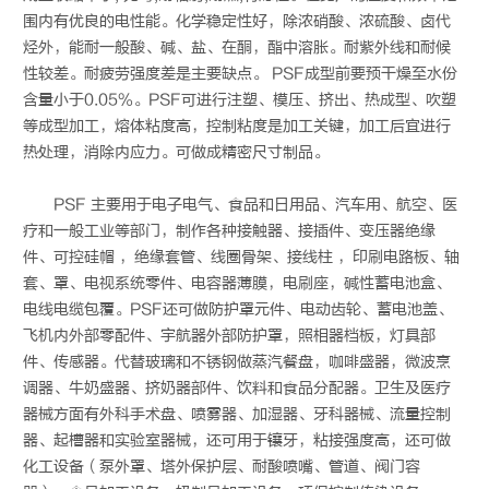
围内有优良的电性能。化学稳定性好，除浓硝酸、浓硫酸、卤代
烃外，能耐一般酸、碱、盐、在酮，酯中溶胀。耐紫外线和耐候
性较差。耐疲劳强度差是主要缺点。 PSF成型前要预干燥至水份
含量小于0.05%。PSF可进行注塑、模压、挤出、热成型、吹塑
等成型加工，熔体粘度高，控制粘度是加工关键，加工后宜进行
热处理，消除内应力。可做成精密尺寸制品。
PSF 主要用于电子电气、食品和日用品、汽车用、航空、医
疗和一般工业等部门，制作各种接触器、接插件、变压器绝缘
件、可控硅帽 ，绝缘套管、线圈骨架、接线柱 ，印刷电路板、轴
套、罩、电视系统零件、电容器薄膜，电刷座，碱性蓄电池盒、
电线电缆包覆。PSF还可做防护罩元件、电动齿轮、蓄电池盖、
飞机内外部零配件、宇航器外部防护罩，照相器档板，灯具部
件、传感器。代替玻璃和不锈钢做蒸汽餐盘，咖啡盛器，微波烹
调器、牛奶盛器、挤奶器部件、饮料和食品分配器。卫生及医疗
器械方面有外科手术盘、喷雾器、加湿器、牙科器械、流量控制
器、起槽器和实验室器械，还可用于镶牙，粘接强度高，还可做
化工设备（泵外罩、塔外保护层、耐酸喷嘴、管道、阀门容