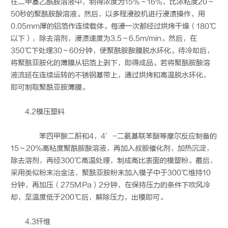
在二甲基乙酰胺溶液中，制得浓度为15%～16%、比浓粘度20～
50秒的聚酰胺酸溶液。然后，以多程浸胶机进行浸渍操作，用
0.05mm厚的铝箔作连续载体。每浸一次都经过烘烤干燥（180℃
以下），除去溶剂，浸渍速度为3.5～6.5m/min。然后，在
350℃下处理30～60分钟，使聚酰胺酸膜脱水环化。待冷却后，
将聚酰亚胺化的薄膜从铝箔上剥下，即得成品。若将聚酰胺酸溶
液流延在连续运转的不锈钢基带上，通过烘烤和高温脱水环化，
即可制取聚酰亚胺薄膜。
4.2模压塑料
苯四甲酸二酐和4，4′-二氨基联苯醚等摩尔反应制备的
15～20%高粘度聚酰胺酸溶液，再加入叔胺催化剂，加热沉淀，
除去溶剂，再经300℃高温处理，制成高比表面的模塑粉。最后，
采用类似粉末冶金法，聚酰亚胺粉末加入模子中于300℃维持10
分钟，再加压（275MPa）2分钟，在保持压力的条件下吹风冷
却，至温度低于200℃后，解除压力，出模即可。
4.3纤维