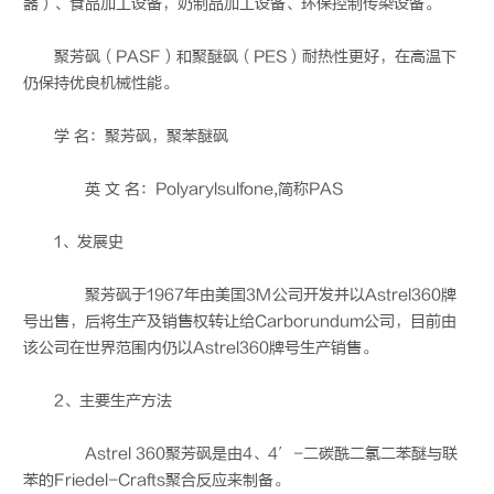
器）、食品加工设备，奶制品加工设备、环保控制传染设备。
聚芳砜（PASF）和聚醚砜（PES）耐热性更好，在高温下
仍保持优良机械性能。
学 名：聚芳砜，聚苯醚砜
英 文 名：Polyarylsulfone,简称PAS
1、发展史
聚芳砜于1967年由美国3M公司开发并以Astrel360牌
号出售，后将生产及销售权转让给Carborundum公司，目前由
该公司在世界范围内仍以Astrel360牌号生产销售。
2、主要生产方法
Astrel 360聚芳砜是由4、4′-二碳酰二氯二苯醚与联
苯的Friedel-Crafts聚合反应来制备。