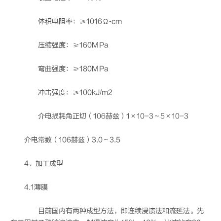
体积电阻率：≥1016Ω•cm
压缩强度：≥160MPa
弯曲强度：≥180MPa
冲击强度：≥100kJ/m2
介电损耗角正切（106赫兹）1×10-3～5×10-3
介电常数（106赫兹）3.0～3.5
4、加工成型
4.1薄膜
目前国内有两种成型方法，即连续浸渍法和流延法。先