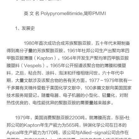
英 文 名 Polypyromellitimide,简称PMMI
1、发展史
1980年首次成功合成芳族聚酰亚胺，五十年代末期制备
得到高分子量的芳族聚酰亚胺。1961年杜邦公司生产出聚均苯四
甲酰亚胺薄膜（Kapton）。1964年开发生产聚均苯四甲酰亚胺
膜塑料（Vespels）。1965年公开报道该聚合物的薄膜和模塑
料，之后，粘合剂、涂料、泡沫和纤维相继问世。六十年代中
期，大量文献涉及该聚合物的各有关方面。1977～1979年就有一
千多篇有关稿件登载于美国化学文献中，100多篇文献向美国国家
技术服务局登记。随着电器、电子机器的小型化、轻量化，对耐
热性优良的、电性能优异的聚酰亚胺的需要量越来越多。
1979年，美国消费聚酰亚胺2200吨。就薄膜而言，东丽•杜
邦公司的Kapton年生产能力为565吨，钟渊化学公司在日本的
Apical年生产能力为170吨，该公司与Allied-signal公司合作在