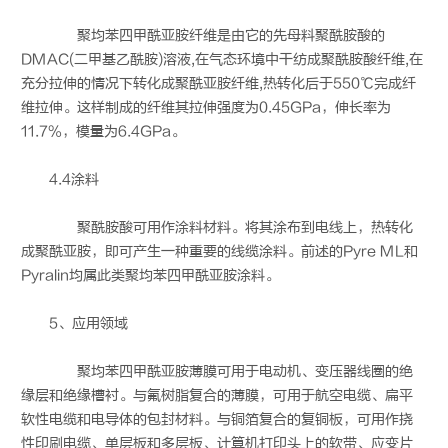
聚均苯四甲酰亚胺纤维是由它的先母料聚酰胺酸的
DMAC(二甲基乙酰胺)溶液,在气态环境中干纺成聚酰胺酸纤维,在
充分拉伸的情况下转化成聚酰亚胺纤维,热转化后于550℃完成纤
维拉伸。这样制成的纤维其拉伸强度为0.45GPa，伸长率为
11.7%，模量为6.4GPa。
4.4涂料
聚酰胺酸可用作涂料材料。将其涂布到电线上，热转化
成聚酰亚胺，即可产生一种重要的线缆涂料。前述的Pyre ML和
Pyralin均属此类聚均苯四甲酰亚胺涂料。
5、应用领域
聚均苯四甲酰亚胺薄膜可用于电动机、变压器线圈的绝
缘层和绝缘槽衬。与氟树脂复合的薄膜，可用于航空电缆、扁平
软性电缆和电导体的包封材料。与铜箔复合的复铜板，可用作挠
性印刷电缆、单层板和多层板、计算机打印头上的软带、应变片