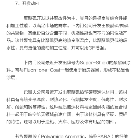
7、开发动向
聚醚砜开发以共聚改性为主，其目的是提高其综合性能
和加工性能，以满足市场的需求。卜内门公司开发出聚醚砜/聚砜
的共聚物，其组份百分含量不同，树脂性能也有不同的同性能产
品。该共聚物具有比聚砜更高的热变形温度，比聚醚砜更低的吸
水性，具有更佳的流动加工性能，并可以用GF增强。
卜内门公司最近开发出牌号为Super-Shield的聚醚砜涂
料。可与Fluon-one-Coat一起使用于厨房器具，形成不粘复合
涂层。
巴斯夫公司最近开发出聚醚砜热塑硬质泡沫材料。该材
料具有高热变形温度、耐热老化、低烟挥发密度、低毒性、耐水
解、耐酸和碱等特性。这种硬质泡沫材料与聚醚砜树脂的复合材
料一起用于航空航天领域前途广阔。由于该材料具有坚硬、质轻
的特性，还可以用于造船、火车、医疗及体育用品的制件。
芳族聚酰胺（Polyamide Aromatic，简称PARA）的纤维