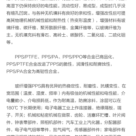
高湿下仍保持良好的电性能。流动性好，易成型，成型时几乎没
有缩孔凹斑。与各种无机填料有良好的亲和性。增强改性后可提
高其物理机械机械性能和耐热性（热变形温度），增强材料有玻
璃纤维、碳纤维、聚芳酰胺纤维、金属纤维等，以玻璃纤维为
主。无机填充料有滑石、高岭土、碳酸钙、二氧化硅、二硫化钼
等。
PPS/PTFE、PPS/PA、PPS/PPO等合金已商品化，
PPS/PTFE合金改进了PPS的脆性，润滑性和耐腐蚀性，
PPS/PA合金为高韧性合金。
玻纤增强PPS具有优异的热稳定性、耐磨性、抗蠕变性、在
宽范围（温度、湿度、频率）内有极佳的机械性能和电性能，介
电量数小、介电损耗低。作为耐高温，防腐涂料，涂层可以在
180℃ 下长期使用；电子电器工业上作连接器，绝缘隔板，端
子，开关；机械和粘密机械在做泵、齿轮、活塞环贮槽、叶片阀
件，钟表零部件，照相机部件；汽车工业上汽化器。分配器部
件，电子电气组等零件，批气阀气，传感器部件件；家电部件有