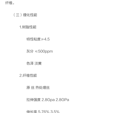
纤维。
（三）理化性能
1.树脂性能
特性粘度≥4.5
灰分 ≤500ppm
色泽 淡黄
2.纤维性能
原 丝 热处理丝
拉伸强度 2.8Gpa 2.8GPa
伸长率 5.76% 3.5%