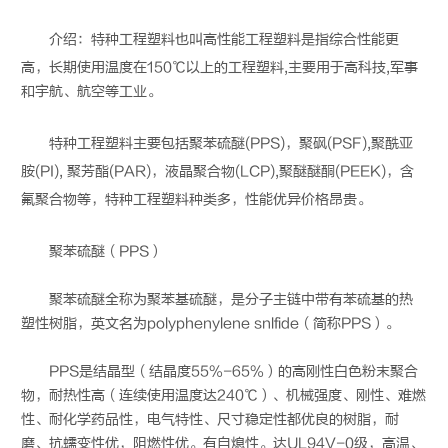
介绍：
特种工程塑料
也叫高性能工程塑料是指综合性能更
高，长期使用温度在150℃以上的工程塑料,主要用于高科技,军事
和宇航、航空等工业。
特种工程塑料
主要包括聚苯硫醚(PPS)，聚砜(PSF),聚酰亚
胺(PI), 聚芳酯(PAR)，液晶聚合物(LCP),聚醚醚酮(PEEK)，含
氟聚合物等，
特种工程塑料
种类多，性能优异价格昂贵。
聚苯硫醚（PPS）
聚苯硫醚全称为聚苯基硫醚，是分子主链中带有苯硫基的热
塑性树脂，英文名为polyphenylene snlfide（简称PPS）。
PPS是结晶型（结晶度55%-65%）的高刚性白色粉末聚合
物，耐热性高（连续使用温度达240℃）、机械强度、刚性、难燃
性、耐化学药品性，电气特性、尺寸稳定性都优良的树脂，耐
磨、抗蠕变性优，阻燃性优。有自熄性。达UL94V-0级，高温、