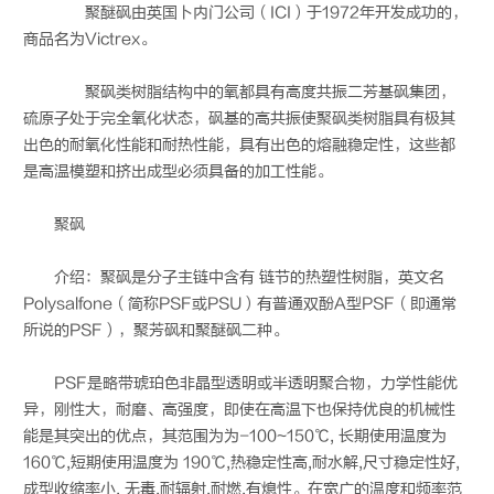
聚醚砜由英国卜内门公司（ICI）于1972年开发成功的，
商品名为Victrex。
聚砜类树脂结构中的氧都具有高度共振二芳基砜集团，
硫原子处于完全氧化状态，砜基的高共振使聚砜类树脂具有极其
出色的耐氧化性能和耐热性能，具有出色的熔融稳定性，这些都
是高温模塑和挤出成型必须具备的加工性能。
聚砜
介绍：聚砜是分子主链中含有 链节的热塑性树脂，英文名
Polysalfone（简称PSF或PSU）有普通双酚A型PSF（即通常
所说的PSF），聚芳砜和聚醚砜二种。
PSF是略带琥珀色非晶型透明或半透明聚合物，力学性能优
异，刚性大，耐磨、高强度，即使在高温下也保持优良的机械性
能是其突出的优点，其范围为为-100~150℃, 长期使用温度为
160℃,短期使用温度为 190℃,热稳定性高,耐水解,尺寸稳定性好,
成型收缩率小, 无毒,耐辐射,耐燃,有熄性。在宽广的温度和频率范