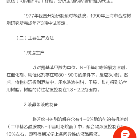
酰胺（Kevlar 49）纤维，分析表明Kevlar纤维为代表。
1977年我国开始研制聚对苯酰胺，1990年上海市合成树
脂研究所完成年产3吨中试鉴定。
（二）主要生产方法
1.树脂生产
以对氨基苯甲酸为单位、N-甲基吡咯烷酮为溶剂，
在催化剂、助催化剂存在和80～90℃的条件下，反应3小时。然
后，将物料沉析到酒精中，用水洗涤树脂，干燥，即可得到纺丝
用树脂。树脂的特性粘度控制在1.8～2.2范围内。
2.液晶浆液的制备
将芳纶-I树脂溶解在含有4～6%助溶剂的有机溶剂
（二甲基乙酰胺或N-甲基吡咯烷酮）中，聚合物浓度控制在9～
10%左右，即可得到光学上各向异性的液晶浆液。