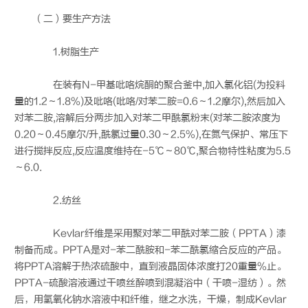
（二）要生产方法
1.树脂生产
在装有N-甲基吡咯烷酮的聚合釜中,加入氯化铝(为投料
量的1.2～1.8%)及吡咯(吡咯/对苯二胺=0.6～1.2摩尔),然后加入
对苯二胺,溶解后分两步加入对苯二甲酰氯粉末(对苯二胺浓度为
0.20～0.45摩尔/升,酰氯过量0.30～2.5%),在氮气保护、常压下
进行搅拌反应,反应温度维持在-5℃～80℃,聚合物特性粘度为5.5
～6.0.
2.纺丝
Kevlar纤维是采用聚对苯二甲酰对苯二胺（PPTA）漆
制备而成。PPTA是对-苯二酰胺和-苯二酰氯缩合反应的产品。
将PPTA溶解于热浓硫酸中，直到液晶固体浓度打20重量%止。
PPTA-硫酸溶液通过干喷丝醉喷到混凝浴中（干喷-湿纺）。然
后，用氢氧化钠水溶液中和纤维，继之水洗，干燥，制成Kevlar