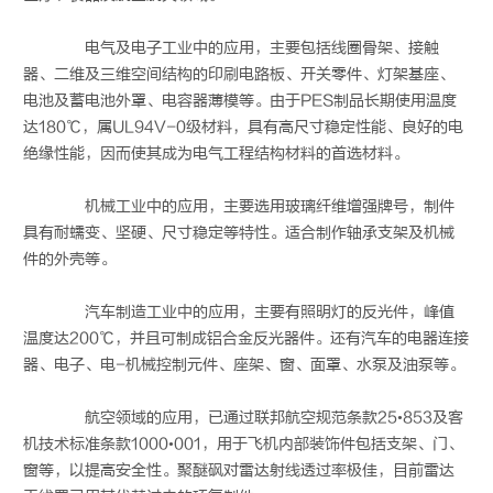
电气及电子工业中的应用，主要包括线圈骨架、接触
器、二维及三维空间结构的印刷电路板、开关零件、灯架基座、
电池及蓄电池外罩、电容器薄模等。由于PES制品长期使用温度
达180℃，属UL94V-0级材料，具有高尺寸稳定性能、良好的电
绝缘性能，因而使其成为电气工程结构材料的首选材料。
机械工业中的应用，主要选用玻璃纤维增强牌号，制件
具有耐蠕变、坚硬、尺寸稳定等特性。适合制作轴承支架及机械
件的外壳等。
汽车制造工业中的应用，主要有照明灯的反光件，峰值
温度达200℃，并且可制成铝合金反光器件。还有汽车的电器连接
器、电子、电-机械控制元件、座架、窗、面罩、水泵及油泵等。
航空领域的应用，已通过联邦航空规范条款25•853及客
机技术标准条款1000•001，用于飞机内部装饰件包括支架、门、
窗等，以提高安全性。聚醚砜对雷达射线透过率极佳，目前雷达