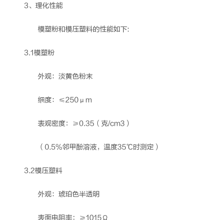
3、理化性能
模塑粉和模压塑料的性能如下:
3.1模塑粉
外观：淡黄色粉末
细度：≤250μm
表观密度：≥0.35（克/cm3）
（0.5%邻甲酚溶液，温度35℃时测定）
3.2模压塑料
外观：琥珀色半透明
表面电阻率：≥1015Ω