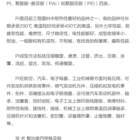
PI，聚酰胺-酰亚胺（PAI）和聚醚亚胺（PEI）四类。
PI是目前工程塑料中耐热性最好的品种之一，有的品种可长
期承受290℃ 高温短时间承受490℃的高温，另外力学性能、耐
疲劳性能、难燃性、尺寸稳定性、电性能都好，成型收缩率小，
耐油、一般酸和有机溶剂，不耐碱，有优良的耐摩擦，磨耗性能.
PI成型方法包括压缩模塑、浸渍、注塑、挤出、压铸、涂
覆、流延、层合、发泡、传递模塑。
PI在航空、汽车、电子电器、工业机械等方面均有应用，可
作发动机供燃系统零件、喷气发动机元件、压缩机和发电机零
件、扣件、花键接头和电子联络器，还可做汽车发动机部件、轴
承、活塞套、定时齿轮，电子工业上做印刷线路板、绝缘材料、
耐热性电缆、接线柱、插座、机械工业上做耐高温自润滑轴承、
压缩机叶片和活塞机、密封圈、设备隔热罩、止推垫圈、轴衬
等。
学 名 聚均苯四甲酰亚胺