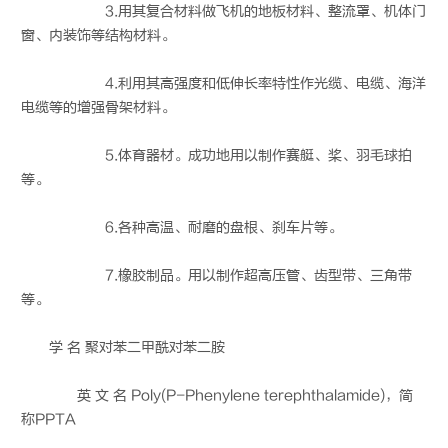
3.用其复合材料做飞机的地板材料、整流罩、机体门
窗、内装饰等结构材料。
4.利用其高强度和低伸长率特性作光缆、电缆、海洋
电缆等的增强骨架材料。
5.体育器材。成功地用以制作赛艇、桨、羽毛球拍
等。
6.各种高温、耐磨的盘根、刹车片等。
7.橡胶制品。用以制作超高压管、齿型带、三角带
等。
学 名 聚对苯二甲酰对苯二胺
英 文 名 Poly(P-Phenylene terephthalamide)，简
称PPTA