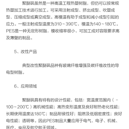
聚醚砜虽然是一种高温工程热塑树脂，但仍可以按常规
热塑加工技术进行加工。可采用注射成型、挤出成型、吹塑成
型、压缩成型或真空成型。高模温有助于成型和减小成型引起的
应力。一般注射成型温度为310～390℃，模温为140～180℃。
PES是一种无定形树脂，模收缩率很小，可加工成对容限要求高
及薄壁的制品。
5、改性产品
典型改性聚醚砜品种有玻璃纤维增强及碳纤维改性的导
电型树脂。
6、应用领域
聚醚砜具有特有的设计性能，包括：宽温度范围内（－
100～200℃）高机械性能；高热变形温度及良好耐热老化性能；
长期使用温度达180℃；制品耐侯性好；阻燃及低烟密度性；良好
电性能；透明等。因此PES制品大量应用于电气、电子、机械、
医疗、食品及航空航天领域。