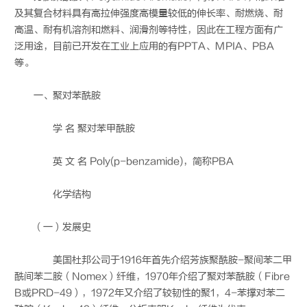
及其复合材料具有高拉伸强度高模量较低的伸长率、耐燃烧、耐
高温、耐有机溶剂和燃料、润滑剂等特性，因此在工程方面有广
泛用途，目前已开发在工业上应用的有PPTA、MPIA、PBA
等。
一、聚对苯酰胺
学 名 聚对苯甲酰胺
英 文 名 Poly(p-benzamide)，简称PBA
化学结构
（一）发展史
美国杜邦公司于1916年首先介绍芳族聚酰胺-聚间苯二甲
酰间苯二胺（Nomex）纤维，1970年介绍了聚对苯酰胺（Fibre
B或PRD-49），1972年又介绍了较韧性的聚1，4-苯撑对苯二