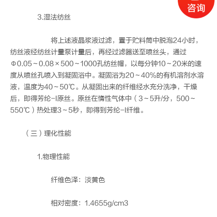
3.湿法纺丝
将上述液晶浆液过滤，置于贮料筒中脱泡24小时，
纺丝液经纺丝计量泵计量后，再经过滤器送至喷丝头，通过
Φ0.05～0.08×500～1000孔纺丝帽，以每分钟10～20米的速
度从喷丝孔喷入到凝固浴中。凝固浴为20～40%的有机溶剂水溶
液，温度为40～50℃。从凝固出来的纤维经水充分洗净，干燥
后，即得芳纶-I原丝。原丝在惰性气体中（3～5升/分，500～
550℃）热处理3～5秒，即得到芳纶-I纤维。
（三）理化性能
1.物理性能
纤维色泽：淡黄色
相对密度：1.4655g/cm3