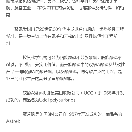
磁带录相机结构部件、品体二极管、各种零件；另个还用于宇
航、航空工业， PPS/PTFE可做防粘、耐磨部件及传动件，如轴
泵。
聚砜类树脂是20世纪60年代中期以后出现的一类热塑性工程
塑料，是一类主链上含有砜荃和芳核的非结晶性热塑性工程塑
料。
按其化学结构可分为脂族聚砜和芳族聚砜。脂族聚砜不
耐碱，不耐热，无实用价值，而芳族聚砜中的双酚A聚砜及其改性
产品--非双酚A的聚芳砜，以及聚醚砜，则有较广泛的用途，是
业已商业化生产的高分子量聚砜树脂。
双酚A聚砜树脂是美国联碳公司（UCC）于1965年开发
成功的，商品名为Udel polysuifone；
聚芳砜是美国3M公司在1967年开发成功的，商品名为
Astrel；