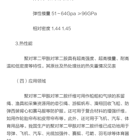
弹性模量 51～64Gpa ≥96GPa
相对密度 1.44 1.45
3.热性能
聚对苯二甲酰对苯二胺具有超高强度、超高模量、耐高
温和低密度等特性。其原丝及热处理丝的热失重情况见表
（四）应用领域
聚对苯二甲酰对苯二胺纤维可用作船舶和气球的系留
绳、渔具和采集资源用的牵引绳、游艇帆布、滑翔回收飞船、防
弹西装背心和赛马服等防护服。还可用于复合材料的增强纤维，
如用作轮胎帘布和皮带帘布等。此外，还可用于飞机、汽车、体
育用品等。我国生产的聚对苯二甲酰对苯二胺纤维已成功地用于
导弹、飞机、汽车、光缆加强件、赛艇、弓箭、羽毛球等体育器