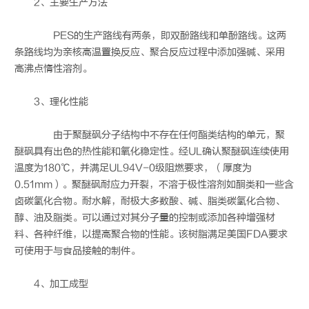
2、主要生产方法
PES的生产路线有两条，即双酚路线和单酚路线。这两
条路线均为亲核高温置换反应、聚合反应过程中添加强碱、采用
高沸点惰性溶剂。
3、理化性能
由于聚醚砜分子结构中不存在任何酯类结构的单元，聚
醚砜具有出色的热性能和氧化稳定性。经UL确认聚醚砜连续使用
温度为180℃，并满足UL94V-0级阻燃要求，（厚度为
0.51mm）。聚醚砜耐应力开裂，不溶于极性溶剂如酮类和一些含
卤碳氢化合物。耐水解，耐极大多数酸、碱、脂类碳氢化合物、
醇、油及脂类。可以通过对其分子量的控制或添加各种增强材
料、各种纤维，以提高聚合物的性能。该树脂满足美国FDA要求
可使用于与食品接触的制件。
4、加工成型