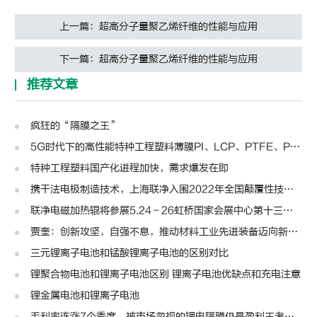
上一篇：超高分子量聚乙烯纤维的性能与应用
下一篇：超高分子量聚乙烯纤维的性能与应用
推荐文章
疯狂的“隔膜之王”
5G时代下的高性能特种工程塑料薄膜PI、LCP、PTFE、PPS、PEEK、PEN
特种工程塑料国产化进程加快，需求爆发在即
携干法电极制造技术，上海联净入围2022年全国颠覆性技术创新大赛
联净电磁加热辊将参展5.24－26虹桥国家会展中心第十三届模切展
贾奎：创新攻坚，自强不息，推动材料工业先进装备迈向新高度 | 高转先锋人物
三元锂离子电池和锰酸锂离子电池的区别对比
锂聚合物电池和锂离子电池区别 锂离子电池优缺点和充电注意
锂金属电池和锂离子电池
毛利率连涨7个季度，被市场忽视的锂电隔膜仍是盈利王者？| 见智研究