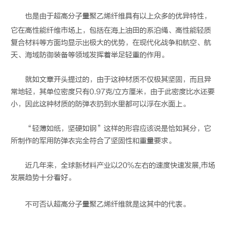
也是由于
超高分子量聚乙烯纤维
具有以上众多的优异特性，
它在高性能纤维市场上，包括在海上油田的系泊绳、高性能轻质
复合材料等方面均显示出极大的优势，在现代化战争和航空、航
天、海域防御装备等领域发挥着举足轻重的作用。
就如文章开头提过的，由于这种材质不仅极其坚固，而且异
常地轻，其单位密度只有0.97克/立方厘米，由于此密度比水还要
小，因此这种材质的防弹衣扔到水里都可以浮在水面上。
“轻薄如纸，坚硬如钢”这样的形容应该说是恰如其分，它
所制作的军用防弹衣完全符合了坚固性和重量要求。
近几年来，全球新材料产业以20%左右的速度快速发展,市场
发展趋势十分看好。
不可否认
超高分子量聚乙烯纤维
就是这其中的代表。