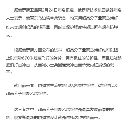
据俄罗斯卫星网2月24日消息报道，俄罗斯技术集团武器消息
人士表示，俄军东乌边境单兵装备，均采用
超高分子量聚乙烯纤
维
来实现创纪录的轻重量，同时其保护程度将超过所有现有防弹
衣。
根据俄罗斯方面公布的资料，
超高分子量聚乙烯纤维
可以阻
止以每秒670米速度飞行的弹片，拥有极佳的防护性，而且还能够
抵消打击冲击，从而减小士兵因遭受冲击而承受内脏损伤的概
率。
就目前来看，防弹衣主流材料包括凯夫拉纤维、碳纤维以及
超高分子量聚乙烯纤维
。
这三者之中，
超高分子量聚乙烯纤维
是最具发展前景的材
料，俄罗斯最新的防弹衣设计就是依托这种材料而来。