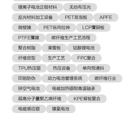
锂离子电池正极材料
无纺布压光
反光材料加工设备
PET发泡板
APFE
微棱镜
PET纵向拉伸
LCP覆铜板
PTFE覆膜
碳纤维生产工艺流程
聚合树脂
滑雪板
钴酸锂电池
纤维定型
生产工艺
FPC复合
TPU热压辊
热压设备
单向预浸料
印刷防伪
动力电池管理系统
碳纤维行业
锌空气电池
电磁加热辊耐高温轴承
超高分子量聚乙烯纤维
KPE背板复合
电磁感应辊
镍氢电池