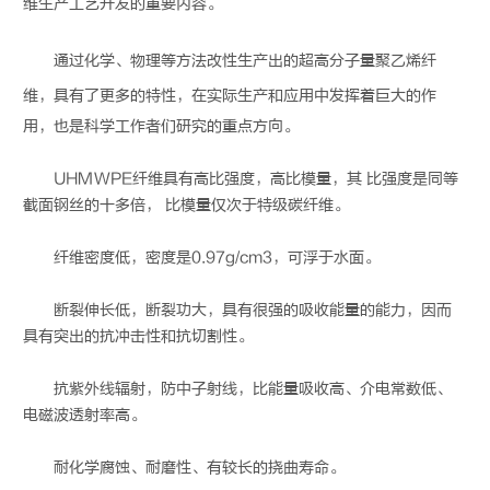
维生产工艺开发的重要内容。
通过化学、物理等方法改性生产出的
超高分子量聚乙烯纤
维
，具有了更多的特性，在实际生产和应用中发挥着巨大的作
用，也是科学工作者们研究的重点方向。
UHMWPE纤维具有高比强度，高比模量，其 比强度是同等
截面钢丝的十多倍， 比模量仅次于特级碳纤维。
纤维密度低，密度是0.97g/cm3，可浮于水面。
断裂伸长低，断裂功大，具有很强的吸收能量的能力，因而
具有突出的抗冲击性和抗切割性。
抗紫外线辐射，防中子射线，比能量吸收高、介电常数低、
电磁波透射率高。
耐化学腐蚀、耐磨性、有较长的挠曲寿命。