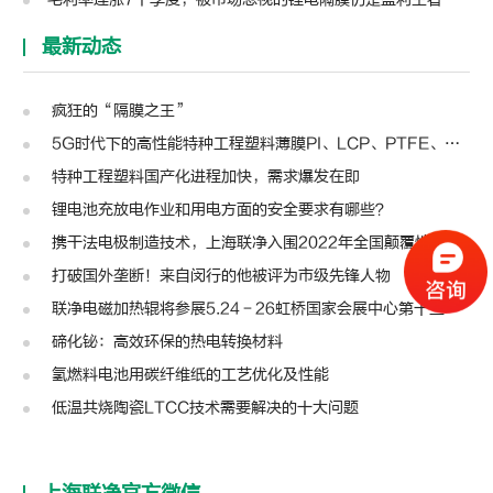
最新动态
疯狂的“隔膜之王”
5G时代下的高性能特种工程塑料薄膜PI、LCP、PTFE、PPS、PEEK、PEN
特种工程塑料国产化进程加快，需求爆发在即
锂电池充放电作业和用电方面的安全要求有哪些？
携干法电极制造技术，上海联净入围2022年全国颠覆性技术创新大赛
打破国外垄断！来自闵行的他被评为市级先锋人物
联净电磁加热辊将参展5.24－26虹桥国家会展中心第十三届模切展
碲化铋：高效环保的热电转换材料
氢燃料电池用碳纤维纸的工艺优化及性能
低温共烧陶瓷LTCC技术需要解决的十大问题