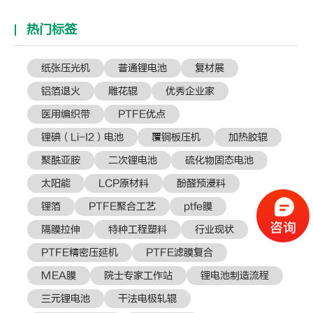
热门标签
纸张压光机
普通锂电池
复材展​
铝箔退火
雕花辊
优秀企业家
医用编织带
PTFE优点
锂碘（Li-I2）电池
覆铜板压机
加热胶辊
聚酰亚胺
二次锂电池
硫化物固态电池
太阳能
LCP原材料
酚醛预浸料
锂箔
PTFE聚合工艺
ptfe膜
隔膜拉伸
特种工程塑料
行业现状
PTFE精密压延机
PTFE滤膜复合
MEA膜
院士专家工作站
锂电池制造流程
三元锂电池
干法电极轧辊