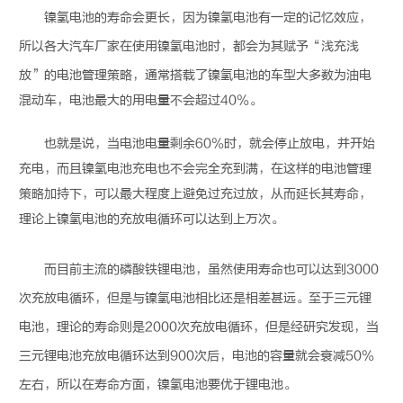
镍氢电池
的寿命会更长，因为
镍氢电池
有一定的记忆效应，
所以各大汽车厂家在使用
镍氢电池
时，都会为其赋予“浅充浅
放”的电池管理策略，通常搭载了
镍氢电池
的车型大多数为油电
混动车，电池最大的用电量不会超过40％。
也就是说，当电池电量剩余60％时，就会停止放电，并开始
充电，而且
镍氢电池
充电也不会完全充到满，在这样的电池管理
策略加持下，可以最大程度上避免过充过放，从而延长其寿命，
理论上
镍氢电池
的充放电循环可以达到上万次。
而目前主流的磷酸铁
锂电池
，虽然使用寿命也可以达到3000
次充放电循环，但是与
镍氢电池
相比还是相差甚远。至于三元
锂
电池
，理论的寿命则是2000次充放电循环，但是经研究发现，当
三元
锂电池
充放电循环达到900次后，电池的容量就会衰减50％
左右，所以在寿命方面，
镍氢电池
要优于
锂电池
。