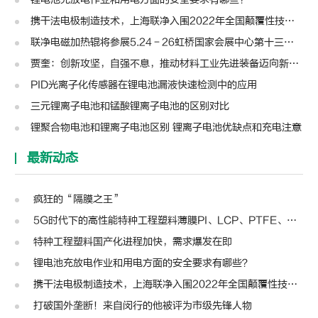
携干法电极制造技术，上海联净入围2022年全国颠覆性技术创新大赛
联净电磁加热辊将参展5.24－26虹桥国家会展中心第十三届模切展
贾奎：创新攻坚，自强不息，推动材料工业先进装备迈向新高度 | 高转先锋人物
PID光离子化传感器在锂电池漏液快速检测中的应用
三元锂离子电池和锰酸锂离子电池的区别对比
锂聚合物电池和锂离子电池区别 锂离子电池优缺点和充电注意
最新动态
疯狂的“隔膜之王”
5G时代下的高性能特种工程塑料薄膜PI、LCP、PTFE、PPS、PEEK、PEN
特种工程塑料国产化进程加快，需求爆发在即
锂电池充放电作业和用电方面的安全要求有哪些？
携干法电极制造技术，上海联净入围2022年全国颠覆性技术创新大赛
打破国外垄断！来自闵行的他被评为市级先锋人物