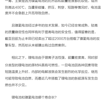
一筹，主要是因为
镍氢电池
的比热容和能量密度都比较低，熔点
则高达400℃，当遭受碰撞、挤压、刺穿、短路等情况时，电池温
度并不会急剧上升而导致自燃。
且
镍氢电池
经过多年的技术发展，如今已经非常成熟，较高
的质量稳定性也同样有利于提高电池的安全性，值得留意的是，
截至目前为止丰田已经卖出了超过2000万台搭载了
镍氢电池
的双
擎车型，然而却从未被曝出有过自燃案例。
相比之下，
锂电池
由于锂离子活性强，能量密度高，同时部
分类型的
锂电池
的原材料具有可燃性，一旦电池因各种因素导致
短路温度上升时，内部的电解液就会发生剧烈的化学反应，继而
可能导致电池自燃，而最近几年搭载了
锂电池
的新能源车发生自
燃也并不少见。
锂电池
和
镍氢电池
哪个寿命长？