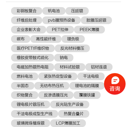
彩钢板复合
钒电池
压延辊
纤维后处理
pvb膜预热设备
胶膜压延辊
企业表彰大会
PET拉伸
PEEK薄膜
碳布
高性能纤维
锂负极
医疗PET纤维织物
反光材料模压
橡胶皮带鼓式硫化
钠电
电磁加热辊热电阻
材料试验辊
铝材连退
燃料电池
紧张热定型设备
干法电极
半固态
无纺布热压机
锂电池的隔膜
织物复合
反渗透膜压光
覆膜铁罐
锂电极片辊压机
反光贴生产设备
干法电极成型生产线
热复合叠片
玻璃微珠植珠辊
LCP薄膜加工