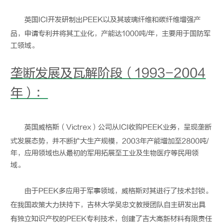
英国ICI开发研制出
PEEK
以及其玻璃纤维和碳纤维增强产
品，申请专利并将其工业化，产能达1000吨/年，主要用于国防军
工领域。
垄断发展及瓦解阶段（1993-2004
年）：
英国威格斯（Victrex）公司从ICI收购
PEEK
业务，呈现垄断
式发展态势，并不断扩大生产规模，2003年产能增加至2800吨/
年，应用领域也从最初的军用拓展至工业及生物医疗等民用领
域。
由于
PEEK
多应用于军事领域，威格斯对其进行了技术封锁。
在我国政策大力扶持下，吉林大学吴忠文教授团队自主研发出具
有独立知识产权的
PEEK
专利技术，创建了吉大高新材料有限责任