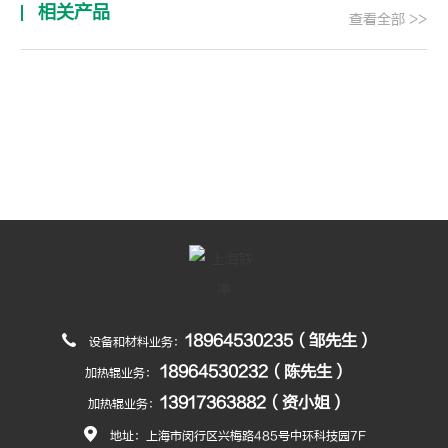
相关产品
查看全部 >>
18964530235（邹先生）
设备和材料业务：
18964530232（陈先生）
加热辊业务：
13917363882（资小姐）
加热辊业务：
地址：上海市闵行区兴梅路485号中环科技园7F