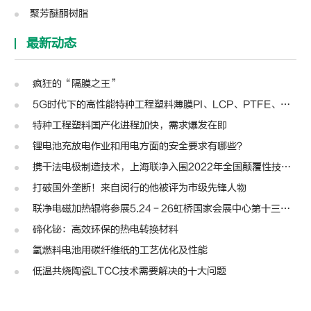
聚芳醚酮树脂
最新动态
疯狂的“隔膜之王”
5G时代下的高性能特种工程塑料薄膜PI、LCP、PTFE、PPS、PEEK、PEN
特种工程塑料国产化进程加快，需求爆发在即
锂电池充放电作业和用电方面的安全要求有哪些？
携干法电极制造技术，上海联净入围2022年全国颠覆性技术创新大赛
打破国外垄断！来自闵行的他被评为市级先锋人物
联净电磁加热辊将参展5.24－26虹桥国家会展中心第十三届模切展
碲化铋：高效环保的热电转换材料
氢燃料电池用碳纤维纸的工艺优化及性能
低温共烧陶瓷LTCC技术需要解决的十大问题