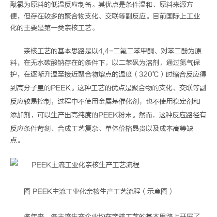
酞氯为原料的低温反应制备。其优点是条件温和、原料来源方
便，但存在较多的聚合物支化、交联等副反应。目前国际上工业
化的主要是第一类亲核工艺。
亲核工艺的基本思路是以4,4-二氟二苯甲酮、对苯二酚为原
料，在无水碳酸钠存在的条件下，以二苯砜为溶剂，通过氮气保
护，在逐渐升温至接近聚合物熔点的温度（320℃）时缩合反应得
到高分子量的
PEEK
。这种工艺的优点是聚合物的支化、交联等副
反应较易控制，过程中不使用金属基催化剂，也不使用稳定剂和
添加剂，可以生产出高纯度的
PEEK
粉末。然而，这种反应路径有
反应条件苛刻、合成工艺复杂、单体价格昂贵以及成本高等缺
点。
图
PEEK
主流工业化亲核生产工艺流程（示意图）
多年来，各主流生产企业均在亲核工艺的基本思路上开展了