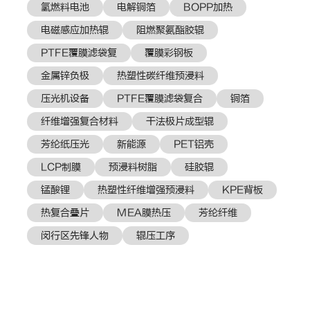
氢燃料电池
电解铜箔
BOPP加热
电磁感应加热辊
阻燃聚氨酯胶辊
PTFE覆膜滤袋复
覆膜彩钢板
金属锌负极
热塑性碳纤维预浸料
压光机设备
PTFE覆膜滤袋复合
铜箔
纤维增强复合材料
干法极片成型辊
芳纶纸压光
新能源
PET铝壳
LCP制膜
预浸料树脂
硅胶辊
锰酸锂
热塑性纤维增强预浸料
KPE背板
热复合叠片
MEA膜热压
芳纶纤维
闵行区先锋人物
辊压工序