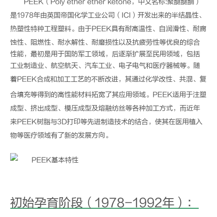
PEEK
（Poly ether ether ketone，中文名称:
聚醚醚酮
）
是1978年由英国帝国化学工业公司（ICI）开发出来的半结晶性、
热塑性特种工程塑料。由于
PEEK
具有耐高温性、自润滑性、耐腐
蚀性、阻燃性、耐水解性、耐磨损性以及抗疲劳性等优良的综合
性能，最初是用于国防军工领域，后逐渐扩展至民用领域，包括
工业制造业、航空航天、汽车工业、电子电气和医疗器械等。随
着
PEEK
合成和加工工艺的不断改进，其通过化学改性、共混、复
合填充等得到的高性能材料拓宽了其应用领域。
PEEK
适用于注塑
成型、挤出成型、模压成型及熔融纺丝等各种加工方式，而近年
来
PEEK
树脂与3D打印等先进制造技术的结合，使其在医用植入
物等医疗领域有了新的发展方向。
初始孕育阶段（1978-1992年）：