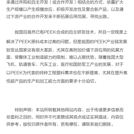
来通过并购和自主开发（或合作开发）相结合的方式，依靠扩大
生产规模以产生规模效应、积极开发改性及复合新产品，以及通
过下游产业的合作开发来不断拓展应用范围，寻找出路。
我国目虽然已有
PEEK
合成的自主研发技术，并且一定程度上
解决了
PEEK
原料成本过高的问题。但是我国的
PEEK
产业链发展
较发达国家还有很大差距，尤其在高附加价值下游应用的拓展方
面，受整体工业制造能力的限制，难以占据优势。随着我国大型
飞机、轨道客车、汽车工业、医疗和国防军工产业的发展，对于
以
PEEK
为代表的特种工程塑料需求也在不断提高，尤其在提升高
性能产品的生产和加工能力方面的要求十分迫切。
特别声明：本站所转载其他网站内容，出于传递更多信息而
非盈利之目的，同时并不代表赞成其观点或证实其描述，内容仅
供参考。版权归原作者所有，若有侵权，请联系我们删除。