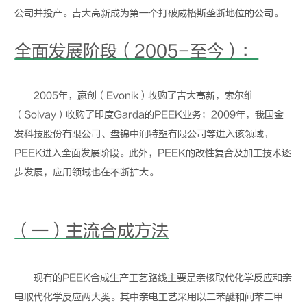
公司并投产。吉大高新成为第一个打破威格斯垄断地位的公司。
全面发展阶段（2005-至今）：
2005年，赢创（Evonik）收购了吉大高新，索尔维
（Solvay）收购了印度Garda的
PEEK
业务；2009年，我国金
发科技股份有限公司、盘锦中润特塑有限公司等进入该领域，
PEEK
进入全面发展阶段。此外，
PEEK
的改性复合及加工技术逐
步发展，应用领域也在不断扩大。
（一）主流合成方法
现有的
PEEK
合成生产工艺路线主要是亲核取代化学反应和亲
电取代化学反应两大类。其中亲电工艺采用以二苯醚和间苯二甲