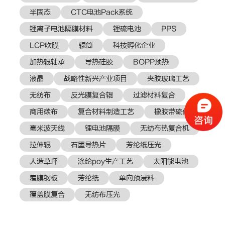
半固态
CTC电池Pack系统
锂离子电池隔膜材料
锂硫电池
PPS
LCP吹膜
辊筒
科技孵化企业
加热辊轴承
导热硅胶
BOPP预热
液晶
战略性新兴产业项目
夹胶玻璃工艺
无纺布
反光膜复合辊
过滤材料复合
商用碳布
复合材料制造工艺
橡胶带硫化
毫米波天线
锂电池隔膜
无纺布热复合机
拉伸辊
石墨导热片
芳纶纸压光
人造草坪
涤纶poy生产工艺
太阳能电池
覆膜钢板
芳纶纸
单向预浸料
覆盖膜复合
无纺布压光