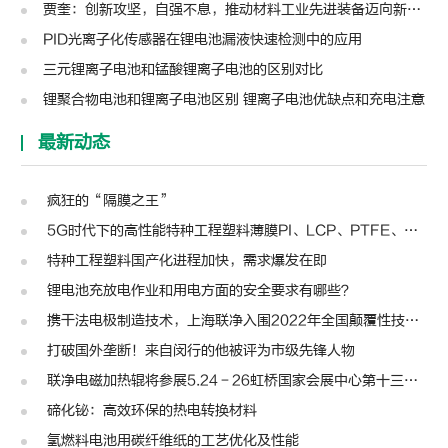
贾奎：创新攻坚，自强不息，推动材料工业先进装备迈向新高度 | 高转先锋人物
PID光离子化传感器在锂电池漏液快速检测中的应用
三元锂离子电池和锰酸锂离子电池的区别对比
锂聚合物电池和锂离子电池区别 锂离子电池优缺点和充电注意
最新动态
疯狂的“隔膜之王”
5G时代下的高性能特种工程塑料薄膜PI、LCP、PTFE、PPS、PEEK、PEN
特种工程塑料国产化进程加快，需求爆发在即
锂电池充放电作业和用电方面的安全要求有哪些？
携干法电极制造技术，上海联净入围2022年全国颠覆性技术创新大赛
打破国外垄断！来自闵行的他被评为市级先锋人物
联净电磁加热辊将参展5.24－26虹桥国家会展中心第十三届模切展
碲化铋：高效环保的热电转换材料
氢燃料电池用碳纤维纸的工艺优化及性能