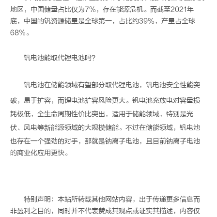
地区，中国储量占比仅为7%，存在能源危机。而截至2021年
底，中国的钒资源储量是全球第一，占比约39%，产量占全球
68%。
钒电池
能取代
锂电池
吗？
钒电池
在储能领域有望部分取代
锂电池
，
钒电池
安全性能突
破，易于扩容，而
锂电池
扩容风险更大。
钒电池
充放电对容量损
耗极低，全生命周期性价比突出，适用于储能领域，特别是光
伏、风电等新能源领域的大规模储能。不过在储能领域，
钒电池
也存在一个强劲的对手，那就是钠离子电池，且目前钠离子电池
的商业化应用更快。
特别声明：本站所转载其他网站内容，出于传递更多信息而
非盈利之目的，同时并不代表赞成其观点或证实其描述，内容仅