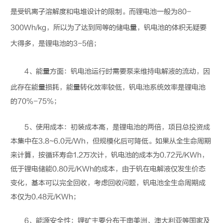
是受钒离子溶解度和电堆设计的限制。而
锂电池
一般为80-
300Wh/kg，所以为了达到同等的储电量，
钒电池
的体积无疑要
大得多，是
锂电池
的3-5倍；
4、能量方面：
钒电池
运行时需要泵来维持电解液的流动，因
此存在能量损耗，能量转化效率较低，
钒电池
系统效率是
锂电池
的70%-75%；
5、使用成本：初装成本高，是
锂电池
的两倍，项目总投资成
本集中在3.8~6.0元/Wh，但规模化后可降低。如果从全生命周期
来计算，按循环寿命1.2万次计，
钒电池
的成本为0.72元/KWh，
低于锂电储能0.80元/KWh的成本，由于钒在电解液仅发生价态
变化，基本可以完全回收，考虑回收问题，
钒电池
全生命周期成
本仅为0.48元/KWh；
6、能源安全性：锂矿主要分布于南美洲、澳大利亚等国家及