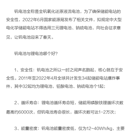
钒电池
全称是全钒氧化还原液流电池，为了确保储能电站的
安全性，2022年6月国家能源局发布了相关文件，拟规定中大型
电化学储能电站不得选用三元
锂电池
、钠硫电池，向社会征求意
见，让
钒电池
迎来了春天。
钒电池
与
锂电池
哪个好？
1、安全性：
钒电池
之所以一时之间声名鹊起，核心就在于安
全性。2011年至2022年4月全球共计发生34起储能电站爆炸事
件，其中32起均为
锂电池
，铅酸电池、钠硫电池个1起；
2、循环寿命：
锂电池
循环寿命短，储能用磷酸铁锂循环次数
最高约6000次，但
钒电池
寿命很长，循环次数可达1-2万次；
3、能量密度：
钒电池
能量密度低，仅为12~40Wh/kg，主要