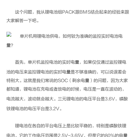
这个问题，我从
锂电池
组PACK跟BMS结合起来的经验来跟
大家解答一下吧。
首先，单片机监控电池的实时电量，如果仅仅通过监控
锂电
池
的电压来监控
锂电池
的实时电量是不够准确的，可以说误差会
特别大。这就是我们常说的SOC（剩余电量）的问题，因为大家
都知道，
锂电池
在充电或者放电的时候，电压是一直在波动的，
电流越大，波动就会越大。三元
锂电池
的电压平台是3.6V，磷酸
铁
锂电池
的电压平台是3.2V。
锂电池
在各自的平台电压上是比较平稳的，特别是磷酸铁
锂
电池
，它的工作电压范围是2.5V~3.65V，但是它的80%的电量