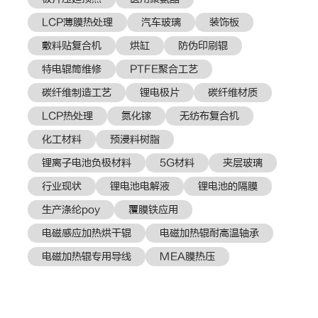
LCP薄膜热处理
汽车玻璃
装饰板
敷料贴复合机
烘缸
防伪印刷辊
特电辊筒维修
PTFE聚合工艺
碳纤维制造工艺
锂电极片
碳纤维材质
LCP热处理
氮化镓
无纺布复合机
化工材料
预浸料树脂
锂离子电池负极材料
5G材料
夹层玻璃
行业现状
锂电池电解液
锂电池的隔膜
生产涤纶poy
覆膜铁应用
电磁感应加热烘干辊
电磁加热辊耐高温轴承
电磁加热辊专用导线
MEA膜热压