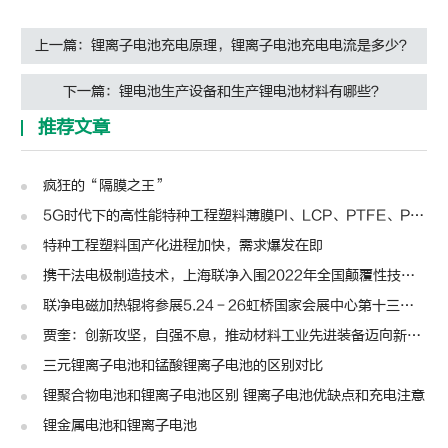
上一篇：锂离子电池充电原理，锂离子电池充电电流是多少？
下一篇：锂电池生产设备和生产锂电池材料有哪些？
推荐文章
疯狂的“隔膜之王”
5G时代下的高性能特种工程塑料薄膜PI、LCP、PTFE、PPS、PEEK、PEN
特种工程塑料国产化进程加快，需求爆发在即
携干法电极制造技术，上海联净入围2022年全国颠覆性技术创新大赛
联净电磁加热辊将参展5.24－26虹桥国家会展中心第十三届模切展
贾奎：创新攻坚，自强不息，推动材料工业先进装备迈向新高度 | 高转先锋人物
三元锂离子电池和锰酸锂离子电池的区别对比
锂聚合物电池和锂离子电池区别 锂离子电池优缺点和充电注意
锂金属电池和锂离子电池