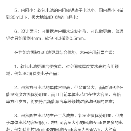
5、内阻小：软包电池的内阻较锂离子电池小，国内最小可做
到35m以下，极大地降低电池的自耗电；
6、设计灵活：可根据客户需求定制外形，可以做更薄，普通
铝壳只能做到4mm，软包可以做到0.5mm。
在性能方面软包电池更具综合优势，未来应用前景广阔：
1、软包电池更适合便携式、对空间或厚度要求高的应用领
域，例如3C消费类电子产品；
2、虽然方形电池的单体容量高，但又重又大，而软包电池在
能量密度方面优势明显，而且目前单体电芯也在往大容量、高倍
率方向发展，将更符合新能源汽车等领域对移动电源的要求；
3、虽然圆柱电池的生产工艺成熟、能量密度优势明显，但由
于单体电芯的容量很小，故相同容量大小的电池Pack要更多的电
芯，例如特斯拉ModelS的电池Pack容量为85kWh，大约有