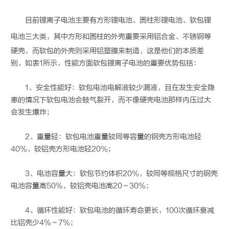
目前锂离子电池主要有方形锂电池、
圆柱形锂电池
、
软包锂
电池
三大类，其中方形和圆柱的外壳重要采用铝合金、不锈钢等
硬壳，而软包的外壳则采用铝塑膜来制造，这是他们的本质差
别，如表1所示，性能方面软包锂离子电池的重要优势包括：
1、安全性能好：软包电池电解液较少漏液，且在发生安全隐
患的情况下软包电池会鼓气裂开，而不像硬壳电池那样内压过大
会发生爆炸；
2、重量轻：软包电池重量较同等容量的钢壳方形电池轻
40%，较铝壳方形电池轻20%；
3、电池容量大：软包节约体积20%，较同等规格尺寸的钢壳
电池容量高50%，较铝壳电池高20～30%；
4、循环性能好：软包电池的循环寿命更长，100次循环衰减
比铝壳少4%～7%；