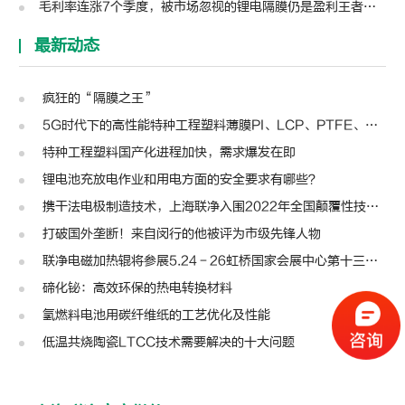
毛利率连涨7个季度，被市场忽视的锂电隔膜仍是盈利王者？| 见智研究
最新动态
疯狂的“隔膜之王”
5G时代下的高性能特种工程塑料薄膜PI、LCP、PTFE、PPS、PEEK、PEN
特种工程塑料国产化进程加快，需求爆发在即
锂电池充放电作业和用电方面的安全要求有哪些？
携干法电极制造技术，上海联净入围2022年全国颠覆性技术创新大赛
打破国外垄断！来自闵行的他被评为市级先锋人物
联净电磁加热辊将参展5.24－26虹桥国家会展中心第十三届模切展
碲化铋：高效环保的热电转换材料
氢燃料电池用碳纤维纸的工艺优化及性能
低温共烧陶瓷LTCC技术需要解决的十大问题