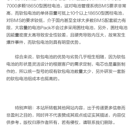
7000多颗18650型圆柱电池，这对电池管理系统BMS要求非常
高，而软包电池的单体容量可抵上10个以上18650型圆柱电池，
对BMS的要求较低，介于国内甚至全球大多数BMS配套能力有
限，大容量的电池Pack不会过多采用圆柱电池，另外，圆柱电池
因能量密度太高导致安全性较差，且硬壳导致内压大，故常发生
爆炸事件，而软包电池则具有明显优势。
综合来说，软包电池的优势与劣势几乎相生相随，因为软包
电池的形状是灵活设计的根据客户的需求定制，电芯也是重新制
作的，所以统一型号的现有软包电池数量太少，另外研发一套新
的软包电池组成本也挺高的。
特别声明：本站所转载其他网站内容，出于传递更多信息而
非盈利之目的，同时并不代表赞成其观点或证实其描述，内容仅
供参考。版权归原作者所有，若有侵权，请联系我们删除。