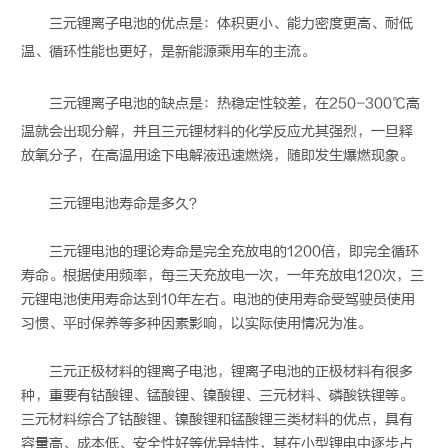
三元锂离子电池
的优点是：体积更小、能力密度更高、耐低
温、循环性能也更好，是新能源乘用车的主流。
三元锂离子电池
的缺点是：热稳定性较差，在250-300℃高
温就会出现分解，并且三元锂材料的化学反应尤其强烈，一旦释
放氧分子，在高温用途下电解液迅速燃烧，随即发生爆燃现象。
三元锂电池寿命是多久？
三元锂电池的理论寿命是完全充放电的1200倍，即完全循环
寿命。根据使用频率，每三天充放电一次，一年充放电120次，三
元锂电池使用寿命达到10年左右。电池的使用寿命受驾驶员使用
习惯、平时保养等多种因素影响，以实际使用情况为准。
三元正极材料的锂离子电池，锂离子电池的正极材料有很多
种，重要有钴酸锂、锰酸锂、镍酸锂、三元材料、磷酸铁锂等。
三元材料综合了钴酸锂、镍酸锂和锰酸锂三类材料的优点，具有
容量高、成本低、安全性好等优异特性，其在小型锂电中逐步占