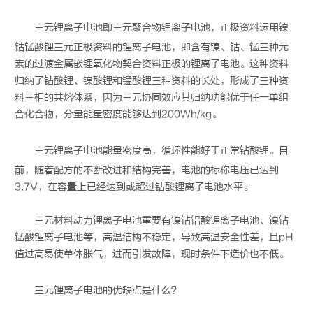
三元锂离子电池
即三元聚合物锂离子电池，正极资料运用镍
钴锰酸锂三元正极资料的锂离子电池，即含有镍、钴、锰三种元
素的过渡金属嵌锂氧化物契合资料正极的锂离子电池。这种资料
归纳了钴酸锂、镍酸锂和锰酸锂三种资料的长处，形成了三种资
料三相的共熔体系，因为三元协同效应其归纳功能优于任一单组
合化合物，分量能量密度能够达到200Wh/kg。
三元锂离子电池
能量密度高，循环性能好于正常钻酸锂。目
前，随着配方的不断改进和结构完善，电池的标称电压已达到
3.7V，在容量上已经达到或超过钻酸锂离子电池水平。
三元材料动力锂离子电池重要有镍钻铝酸锂离子电池、镍钻
锰酸锂离子电池等，高温结构不稳定，导致高温安全性差，且pH
值过高易使单体胀气，进而引发故障，现时条件下造价也不低。
三元锂离子电池
的优缺点是什么？