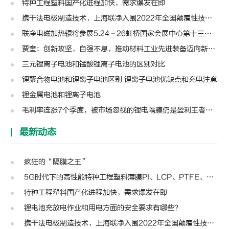
特种工程塑料国产化进程加快，需求爆发在即
携干法电极制造技术，上海联净入围2022年全国颠覆性技术创新大赛
联净电磁加热辊将参展5.24－26虹桥国家会展中心第十三届模切展
贾奎：创新攻坚，自强不息，推动材料工业先进装备迈向新高度 | 高转先锋人物
三元锂离子电池和锰酸锂离子电池的区别对比
锂聚合物电池和锂离子电池区别 锂离子电池优缺点和充电注意
锂金属电池和锂离子电池
毛利率连涨7个季度，被市场忽视的锂电隔膜仍是盈利王者？| 见智研究
最新动态
疯狂的“隔膜之王”
5G时代下的高性能特种工程塑料薄膜PI、LCP、PTFE、PPS、PEEK、PEN
特种工程塑料国产化进程加快，需求爆发在即
锂电池充放电作业和用电方面的安全要求有哪些？
携干法电极制造技术，上海联净入围2022年全国颠覆性技术创新大赛