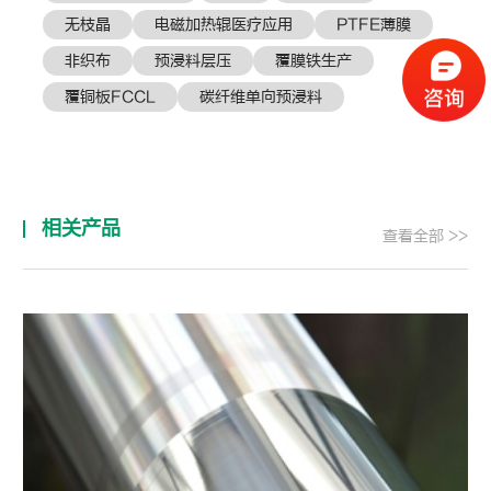
无枝晶
电磁加热辊医疗应用
PTFE薄膜
非织布
预浸料层压
覆膜铁生产
覆铜板FCCL
碳纤维单向预浸料
相关产品
查看全部 >>