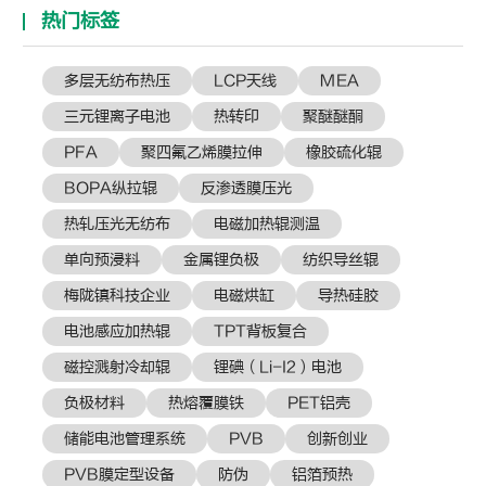
热门标签
多层无纺布热压
LCP天线
MEA
三元锂离子电池
热转印
聚醚醚酮
PFA
聚四氟乙烯膜拉伸
橡胶硫化辊
BOPA纵拉辊
反渗透膜压光
热轧压光无纺布
电磁加热辊测温
单向预浸料
金属锂负极
纺织导丝辊
梅陇镇科技企业
电磁烘缸
导热硅胶
电池感应加热辊
TPT背板复合
磁控溅射冷却辊
锂碘（Li-I2）电池
负极材料
热熔覆膜铁
PET铝壳
储能电池管理系统
PVB
创新创业
PVB膜定型设备
防伪
铝箔预热